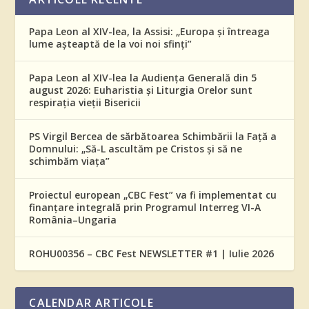
Papa Leon al XIV-lea, la Assisi: „Europa și întreaga
lume așteaptă de la voi noi sfinți”
Papa Leon al XIV-lea la Audiența Generală din 5
august 2026: Euharistia și Liturgia Orelor sunt
respirația vieții Bisericii
PS Virgil Bercea de sărbătoarea Schimbării la Față a
Domnului: „Să-L ascultăm pe Cristos și să ne
schimbăm viața”
Proiectul european „CBC Fest” va fi implementat cu
finanțare integrală prin Programul Interreg VI-A
România–Ungaria
ROHU00356 – CBC Fest NEWSLETTER #1 | Iulie 2026
CALENDAR ARTICOLE