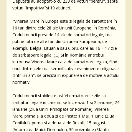
Deputatii au adoptat-o cu 233 de voturi "pentru", sapte
voturi "împotriva"si 19 abtineri.
"Vinerea Mare în Europa este zi legala de sarbatoare în
16 tari dintre cele 28 ale Uniunii Europene. În România,
Codul muncii prevede 14 zile de sarbatori legale, mai
putine fata de alte tari din Uniunea Europeana, de
exemplu Belgia, Lituania sau Cipru, care au 16 – 17 zile
de sarbatoare legala. (…) Si în România ar trebui
introdusa Vinerea Mare ca zi de sarbatoare legala, fiind
unul dintre cele mai semnificative evenimente religioase
dintr-un an", se preciza în expunerea de motive a actului
normativ.
Codul muncii stabileste astfel urmatoarele zile ca
sarbatori legale în care nu se lucreaza: 1 si 2 ianuarie; 24
ianuarie (Ziua Unirii Principatelor Române); Vinerea
Mare; prima si a doua zi de Paste; 1 Mai, 1 Iunie (Ziua
Copilului); prima si a doua zi de Rusalii; 15 august
(Adormirea Maicii Domnului); 30 noiembrie (Sfântul