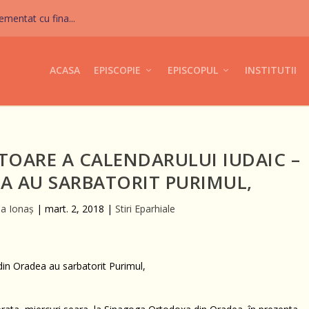
mentat cu fina...
ACASA
EPISCOPIE
EPISCOPUL
INSTITUTII
TOARE A CALENDARULUI IUDAIC –
EA AU SARBATORIT PURIMUL,
a Ionaş
|
mart. 2, 2018
|
Stiri Eparhiale