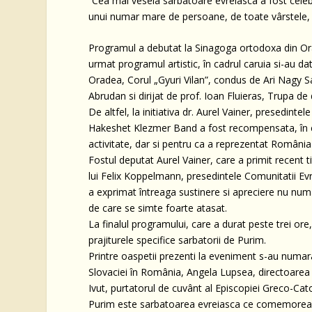
“Cea mai vesela sarbatoare evreiasca a fost cele
unui numar mare de persoane, de toate vârstele, c
Programul a debutat la Sinagoga ortodoxa din Orade
urmat programul artistic, în cadrul caruia si-au d
Oradea, Corul „Gyuri Vilan”, condus de Ari Nagy
Abrudan si dirijat de prof. Ioan Fluieras, Trupa 
De altfel, la initiativa dr. Aurel Vainer, presedin
Hakeshet Klezmer Band a fost recompensata, în ca
activitate, dar si pentru ca a reprezentat România 
Fostul deputat Aurel Vainer, care a primit recent t
lui Felix Koppelmann, presedintele Comunitatii Ev
a exprimat întreaga sustinere si apreciere nu num
de care se simte foarte atasat.
La finalul programului, care a durat peste trei ore,
prajiturele specifice sarbatorii de Purim.
Printre oaspetii prezenti la eveniment s-au numarat
Slovaciei în România, Angela Lupsea, directoarea 
Ivut, purtatorul de cuvânt al Episcopiei Greco-Cat
Purim este sarbatoarea evreiasca ce comemoreaza