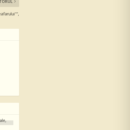
TORUL
afarului"”,