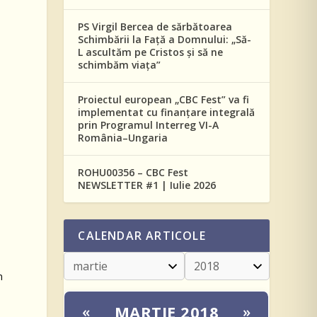
PS Virgil Bercea de sărbătoarea
Schimbării la Față a Domnului: „Să-
L ascultăm pe Cristos și să ne
schimbăm viața”
Proiectul european „CBC Fest” va fi
implementat cu finanțare integrală
prin Programul Interreg VI-A
România–Ungaria
ROHU00356 – CBC Fest
NEWSLETTER #1 | Iulie 2026
,
CALENDAR ARTICOLE
n
MARTIE 2018
«
»