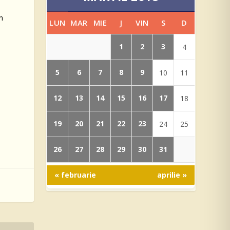
in
LUN
MAR
MIE
J
VIN
S
D
1
2
3
4
5
6
7
8
9
10
11
12
13
14
15
16
17
18
19
20
21
22
23
24
25
26
27
28
29
30
31
« februarie
aprilie »