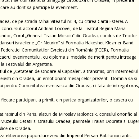
brata, miercuri seara, la Sinagoga Ortodoxa din Oradea, în prezenta
are au dorit sa participe la eveniment.
a, de pe strada Mihai Viteazul nr. 4, cu citirea Cartii Esterei. A
at concursul: actorul Andrian Locovei, de la Teatrul Regina Maria
 Sandor, Corul „General Traian Mosoiu” din Oradea, condus de Teodor
de dansuri israeliene „Or Neurim” si Formatia Hakeshet Klezmer Band.
tele Federatiei Comunitatilor Evreiesti din România (FCER), Formatia
drul evenimentului, cu diploma si medalie de merit pentru întreaga
la Festivalul din Argentina.
itlul de „Cetatean de Onoare al Capitalei”, a transmis, prin intermediul
reiesti din Oradea, un emotionant mesaj celor prezenti. Domnia sa si-
ai pentru Comunitatea evreieasca din Oradea, ci fata de întregul oras
 fiecare participant a primit, din partea organizatorilor, o casera cu
 rabinul din Paris, alaturi de Miroslav Iabloncsik, consulul onorific al
Muzeului Cetatii si Orasului Oradea, parintele Traian Dobrata si Euge
olice de Oradea.
 eliberarea poporului evreu din Imperiul Persan-Babilonian antic