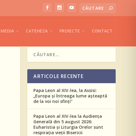
MEDIA
CATEHEZA
PROIECTE
CONTACT
ARTICOLE RECENTE
Papa Leon al XIV-lea, la Assisi:
„Europa și întreaga lume așteaptă
de la voi noi sfinți”
Papa Leon al XIV-lea la Audiența
Generală din 5 august 2026:
Euharistia și Liturgia Orelor sunt
respirația vieții Bisericii