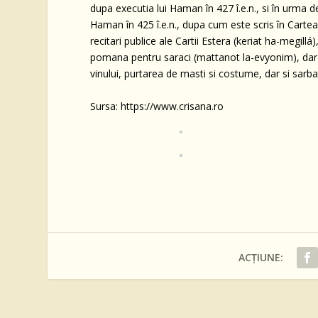
dupa executia lui Haman în 427 î.e.n., si în urma de
Haman în 425 î.e.n., dupa cum este scris în Cartea 
recitari publice ale Cartii Estera (keriat ha-megil
pomana pentru saraci (mattanot la-evyonim), dar s
vinului, purtarea de masti si costume, dar si sarba
Sursa: https://www.crisana.ro
ACȚIUNE: