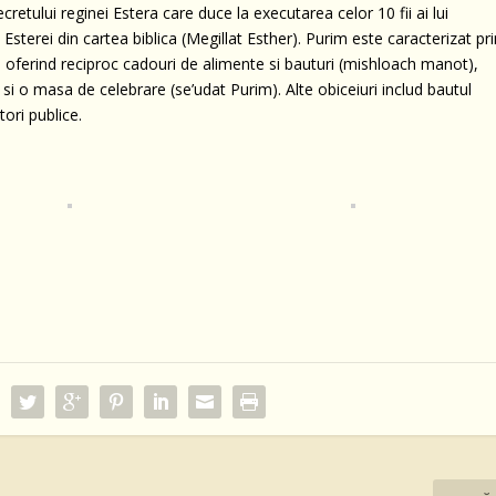
cretului reginei Estera care duce la executarea celor 10 fii ai lui
Esterei din cartea biblica (Megillat Esther). Purim este caracterizat pr
lá), oferind reciproc cadouri de alimente si bauturi (mishloach manot),
i o masa de celebrare (se’udat Purim). Alte obiceiuri includ bautul
tori publice.