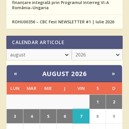
finanțare integrală prin Programul Interreg VI-A
România–Ungaria
ROHU00356 – CBC Fest NEWSLETTER #1 | Iulie 2026
CALENDAR ARTICOLE
AUGUST 2026
«
»
LUN
MAR
MIE
J
VIN
S
D
1
2
3
4
5
6
7
8
9