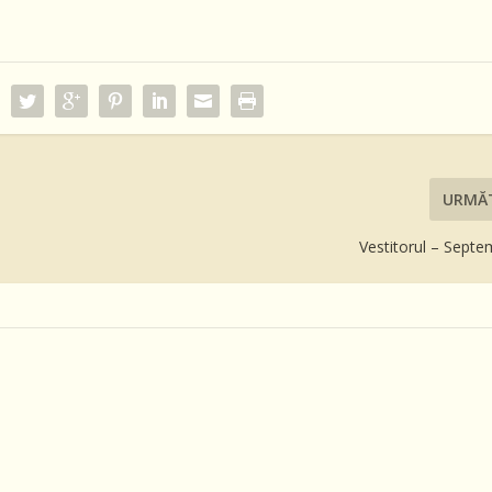
URMĂ
Vestitorul – Septe