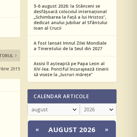
5-6 august 2026: la Stânceni se
desfășoară colocviul internațional
„Schimbarea la Față a lui Hristos”,
dedicat anului jubiliar al Sfântului
Ioan al Crucii
A fost lansat Imnul Zilei Mondiale
a Tineretului de la Seul din 2027
TORUL
Assisi îl așteaptă pe Papa Leon al
mbrie 2015
XIV-lea. Pontiful încurajează tinerii
să viseze la „lucruri mărețe”
CALENDAR ARTICOLE
AUGUST 2026
«
»