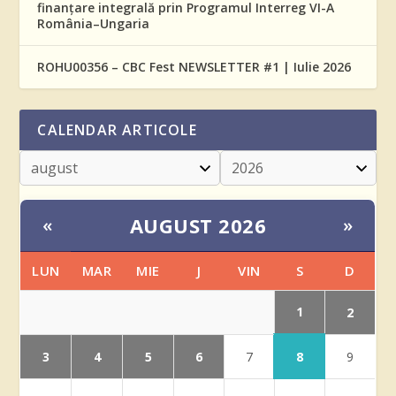
finanțare integrală prin Programul Interreg VI-A
România–Ungaria
ROHU00356 – CBC Fest NEWSLETTER #1 | Iulie 2026
CALENDAR ARTICOLE
AUGUST 2026
«
»
LUN
MAR
MIE
J
VIN
S
D
1
2
3
4
5
6
8
7
9