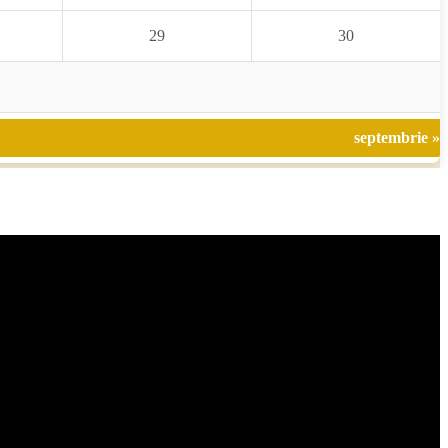
29
30
septembrie »