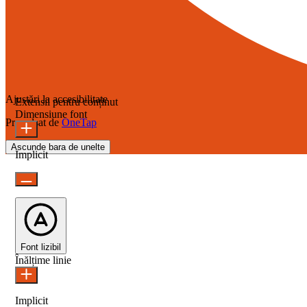
Ajustări la accesibilitate
Extensii pentru conținut
Dimensiune font
Propulsat de
OneTap
Ascunde bara de unelte
Implicit
Font lizibil
Înălțime linie
Implicit