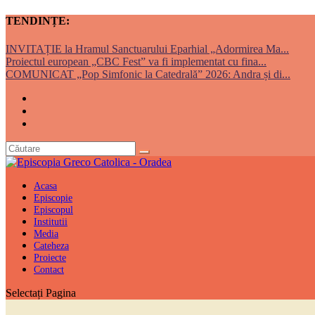
TENDINȚE:
INVITAȚIE la Hramul Sanctuarului Eparhial „Adormirea Ma...
Proiectul european „CBC Fest” va fi implementat cu fina...
COMUNICAT „Pop Simfonic la Catedrală” 2026: Andra și di...
Acasa
Episcopie
Episcopul
Institutii
Media
Cateheza
Proiecte
Contact
Selectați Pagina