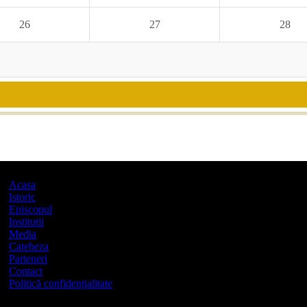
26
27
28
Acasa
Istoric
Episcopul
Institutii
Media
Cateheza
Parteneri
Contact
Politică confidențialitate