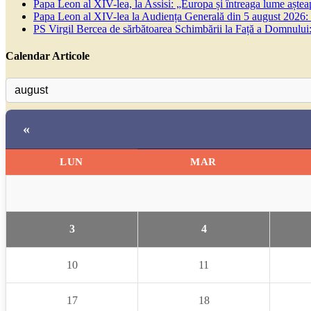
Papa Leon al XIV-lea, la Assisi: „Europa și întreaga lume așteapt
Papa Leon al XIV-lea la Audiența Generală din 5 august 2026: Euh
PS Virgil Bercea de sărbătoarea Schimbării la Față a Domnului:
Calendar Articole
«
LUN
MAR
3
4
10
11
17
18