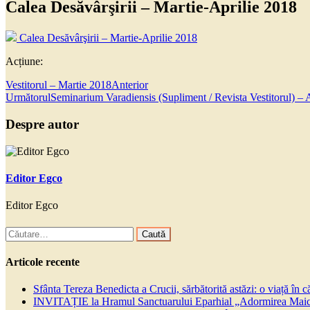
Calea Desăvârşirii – Martie-Aprilie 2018
Calea Desăvârşirii – Martie-Aprilie 2018
Acțiune:
Vestitorul – Martie 2018
Anterior
Următorul
Seminarium Varadiensis (Supliment / Revista Vestitorul) – 
Despre autor
Editor Egco
Editor Egco
Caută
după:
Articole recente
Sfânta Tereza Benedicta a Crucii, sărbătorită astăzi: o viață în 
INVITAȚIE la Hramul Sanctuarului Eparhial „Adormirea Maicii