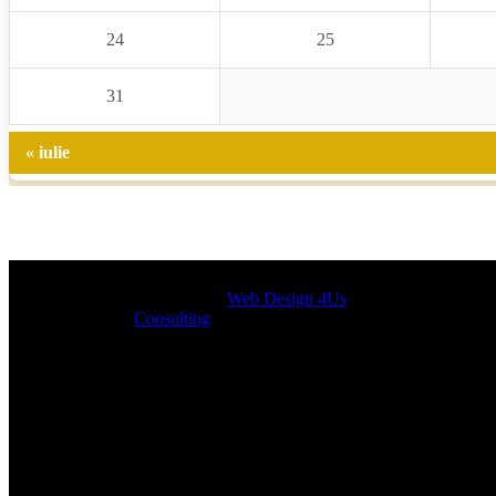
24
25
31
« iulie
Designed by
Web Design 4Us
Consulting
|