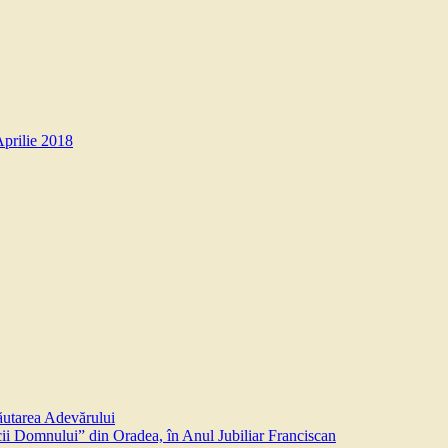
Aprilie 2018
căutarea Adevărului
 Domnului” din Oradea, în Anul Jubiliar Franciscan