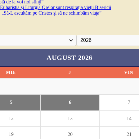
ă de la voi noi sfinți”
aristia și Liturgia Orelor sunt respirația vieții Bisericii
 „Să-L ascultăm pe Cristos și să ne schimbăm viața”
AUGUST 2026
MIE
J
VIN
5
6
7
12
13
14
19
20
21