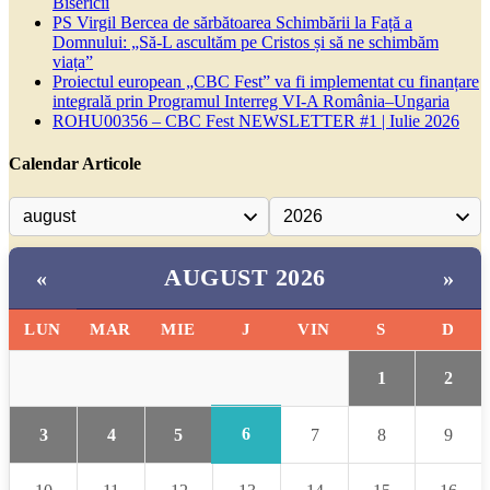
Bisericii
PS Virgil Bercea de sărbătoarea Schimbării la Față a
Domnului: „Să-L ascultăm pe Cristos și să ne schimbăm
viața”
Proiectul european „CBC Fest” va fi implementat cu finanțare
integrală prin Programul Interreg VI-A România–Ungaria
ROHU00356 – CBC Fest NEWSLETTER #1 | Iulie 2026
Calendar Articole
AUGUST 2026
«
»
LUN
MAR
MIE
J
VIN
S
D
1
2
6
3
4
5
7
8
9