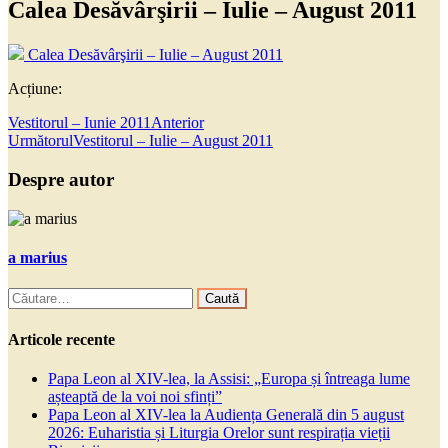
Calea Desăvârşirii – Iulie – August 2011
Calea Desăvârşirii – Iulie – August 2011
Acțiune:
Vestitorul – Iunie 2011
Anterior
Următorul
Vestitorul – Iulie – August 2011
Despre autor
a marius
Caută
după:
Articole recente
Papa Leon al XIV-lea, la Assisi: „Europa și întreaga lume
așteaptă de la voi noi sfinți”
Papa Leon al XIV-lea la Audiența Generală din 5 august
2026: Euharistia și Liturgia Orelor sunt respirația vieții