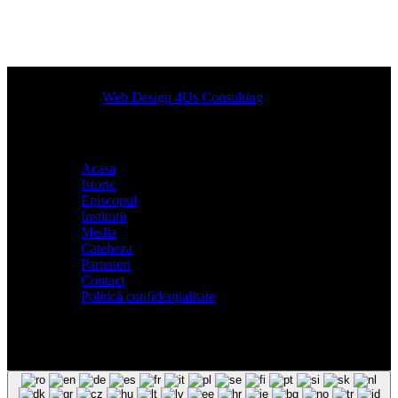
Designed by
Web Design 4Us Consulting
|
Acasa
Istoric
Episcopul
Institutii
Media
Cateheza
Parteneri
Contact
Politică confidențialitate