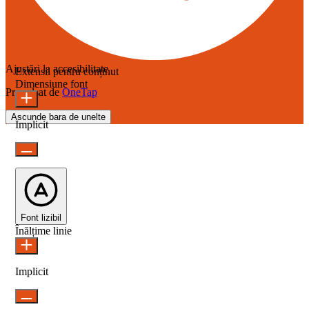
Ajustări la accesibilitate
Extensii pentru conținut
Dimensiune font
Propulsat de
OneTap
Ascunde bara de unelte
Implicit
Font lizibil
Înălțime linie
Implicit