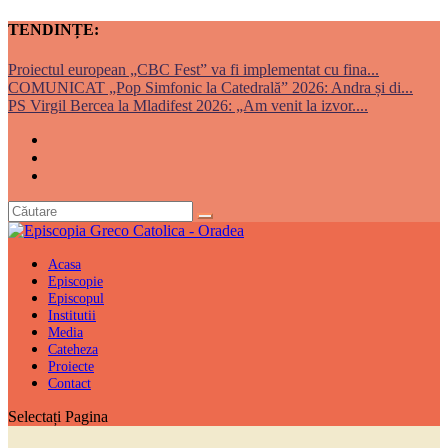
TENDINȚE:
Proiectul european „CBC Fest” va fi implementat cu fina...
COMUNICAT „Pop Simfonic la Catedrală” 2026: Andra și di...
PS Virgil Bercea la Mladifest 2026: „Am venit la izvor....
Acasa
Episcopie
Episcopul
Institutii
Media
Cateheza
Proiecte
Contact
Selectați Pagina