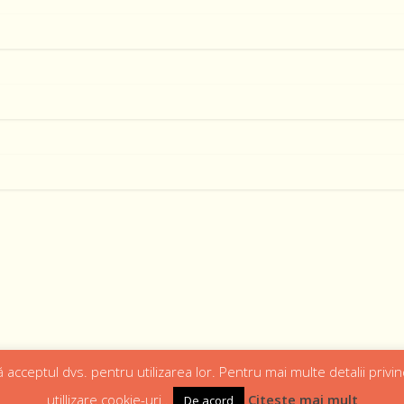
 acceptul dvs. pentru utilizarea lor. Pentru mai multe detalii privin
utillizare cookie-uri..
Citeste mai mult
De acord