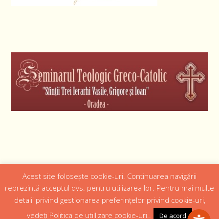
Acest site folosește cookie-uri. Continuarea navigării
Designed by
Web Design 4Us Consulting
|
reprezintă acceptul dvs. pentru utilizarea lor. Pentru mai multe
detalii privind gestionarea preferințelor privind cookie-uri,
Acasa
Istoric
Episcopul
Institutii
Media
Cateheza
vedeți Politica de utillizare cookie-uri..
De acord