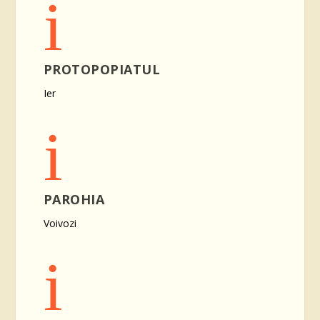
i
PROTOPOPIATUL
Ier
i
PAROHIA
Voivozi
i