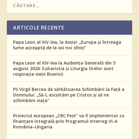
ARTICOLE RECENTE
Papa Leon al XIV-lea, la Assisi: „Europa și întreaga
lume așteaptă de la voi noi sfinți”
Papa Leon al XIV-lea la Audiența Generală din 5
august 2026: Euharistia și Liturgia Orelor sunt
respirația vieții Bisericii
PS Virgil Bercea de sărbătoarea Schimbării la Față a
Domnului: „Să-L ascultăm pe Cristos și să ne
schimbăm viața”
Proiectul european „CBC Fest” va fi implementat cu
finanțare integrală prin Programul Interreg VI-A
România–Ungaria