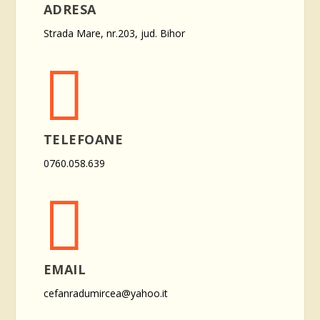
ADRESA
Strada Mare, nr.203, jud. Bihor

TELEFOANE
0760.058.639

EMAIL
cefanradumircea@yahoo.it