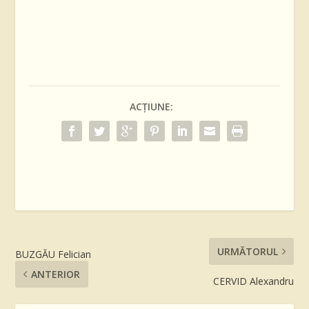
ACȚIUNE:
URMĂTORUL
BUZGĂU Felician
ANTERIOR
CERVID Alexandru