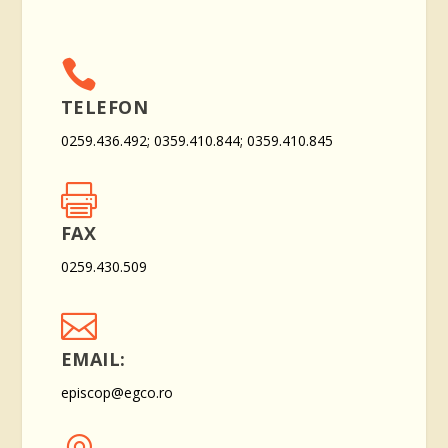

TELEFON
0259.436.492; 0359.410.844; 0359.410.845

FAX
0259.430.509

EMAIL:
episcop@egco.ro