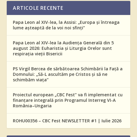
ARTICOLE RECENTE
Papa Leon al XIV-lea, la Assisi: „Europa și întreaga
lume așteaptă de la voi noi sfinți”
Papa Leon al XIV-lea la Audiența Generală din 5
august 2026: Euharistia și Liturgia Orelor sunt
respirația vieții Bisericii
PS Virgil Bercea de sărbătoarea Schimbării la Față a
Domnului: „Să-L ascultăm pe Cristos și să ne
schimbăm viața”
Proiectul european „CBC Fest” va fi implementat cu
finanțare integrală prin Programul Interreg VI-A
România–Ungaria
ROHU00356 – CBC Fest NEWSLETTER #1 | Iulie 2026