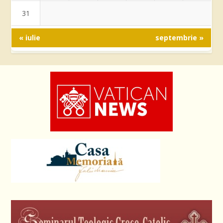
31
« iulie
septembrie »