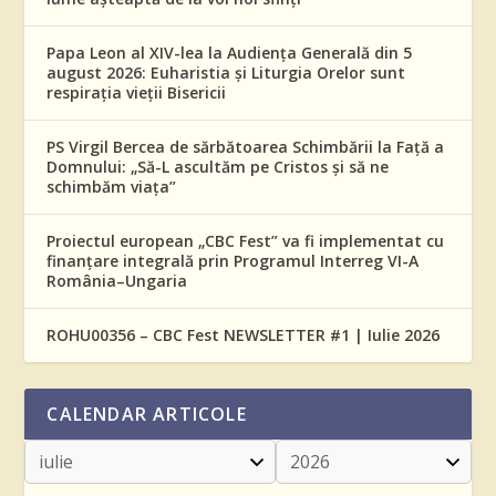
Papa Leon al XIV-lea la Audiența Generală din 5
august 2026: Euharistia și Liturgia Orelor sunt
respirația vieții Bisericii
PS Virgil Bercea de sărbătoarea Schimbării la Față a
Domnului: „Să-L ascultăm pe Cristos și să ne
schimbăm viața”
Proiectul european „CBC Fest” va fi implementat cu
finanțare integrală prin Programul Interreg VI-A
România–Ungaria
ROHU00356 – CBC Fest NEWSLETTER #1 | Iulie 2026
CALENDAR ARTICOLE