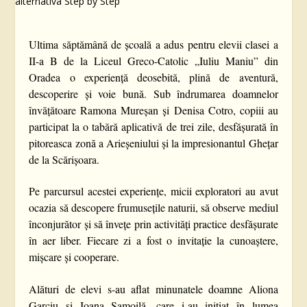
Ultima săptămână de școală a adus pentru elevii clasei a
II-a B de la Liceul Greco-Catolic „Iuliu Maniu” din
Oradea o experiență deosebită, plină de aventură,
descoperire și voie bună. Sub îndrumarea doamnelor
învățătoare Ramona Mureșan și Denisa Cotro, copiii au
participat la o tabără aplicativă de trei zile, desfășurată în
pitoreasca zonă a Arieșeniului și la impresionantul Ghețar
de la Scărișoara.
Pe parcursul acestei experiențe, micii exploratori au avut
ocazia să descopere frumusețile naturii, să observe mediul
înconjurător și să învețe prin activități practice desfășurate
în aer liber. Fiecare zi a fost o invitație la cunoaștere,
mișcare și cooperare.
Alături de elevi s-au aflat minunatele doamne Aliona
Garciu și Ioana Samoilă, care i-au inițiat în lumea