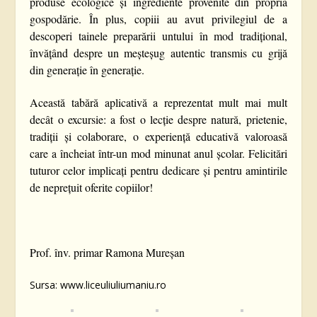
produse ecologice și ingrediente provenite din propria
gospodărie. În plus, copiii au avut privilegiul de a
descoperi tainele preparării untului în mod tradițional,
învățând despre un meșteșug autentic transmis cu grijă
din generație în generație.
Această tabără aplicativă a reprezentat mult mai mult
decât o excursie: a fost o lecție despre natură, prietenie,
tradiții și colaborare, o experiență educativă valoroasă
care a încheiat într-un mod minunat anul școlar. Felicitări
tuturor celor implicați pentru dedicare și pentru amintirile
de neprețuit oferite copiilor!
Prof. înv. primar Ramona Mureșan
Sursa: www.liceuliuliumaniu.ro