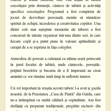
cercetășiei prin drumeții, cântece de tabără și activități
specifice cercetașilor. Programul a fost completat de
jocuri de dezvoltare personală, menite să stimuleze
spiritul de echipă, încrederea și creativitatea copiilor. Una
dintre cele mai așteptate momente ale taberei a fost
concursul de talente organizat într-una dintre seri, în care
fiecare copil și-a putut pune în valoare aptitudinile și
curajul de a se exprima în fața colegilor.
Atmosfera de poveste a culminat cu ultima seară petrecută
în jurul focului de tabără, unde cântecele, poveștile,
prăjitul bezelelor și bucuria de a fi împreună au creat
amintiri ce vor rămâne mult timp în sufletele tuturor.
Un rol important în reușita acestei tabere l-a avut și gazda
noastră, de la Pensiunea „Casa de Piatră” din Gârda, care
ne-a întâmpinat cu multă căldură și ospitalitate. Am fost
răsfățați cu preparate tradiționale, pregătite exclusiv din