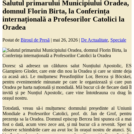
Salutul primarului Municipiului Oradea,
domnul Florin Birta, la Conferința
internațională a Profesorilor Catolici la
Oradea
Postat de
Biroul de Presă
|
mai 26, 2026
|
De Actualitate
,
Speciale
Doresc să adresez un călduros salut Nunțiului Apostolic, ES
Giampiero Gloder, care este din nou la Oradea și care se simte deja
ca acasă aici. Le mulțumesc Preasfințiilor Lor, Bercea și Böcskei,
pentru evenimentele minunate pe care le organizează și care pun
Oradea pe harta națională și mondială. Mă bucur că de fiecare dată îl
invită și pe Nunțiul Apostolic, care vine întotdeauna cu drag în
orașul nostru.
Totodată, vreau să-i mulțumesc domnului președinte al Uniunii
Mondiale a Profesorilor Catolici, prof. dr. Jan de Grof, pentru
prezența sa la Oradea. Domnul episcop Bercea îmi spunea că a mai
fost o dată, acum vreo zece ani, și mă bucur că a revenit. Sper să
observe schimbările care au avut loc în orașul nostru de atunci. Și,