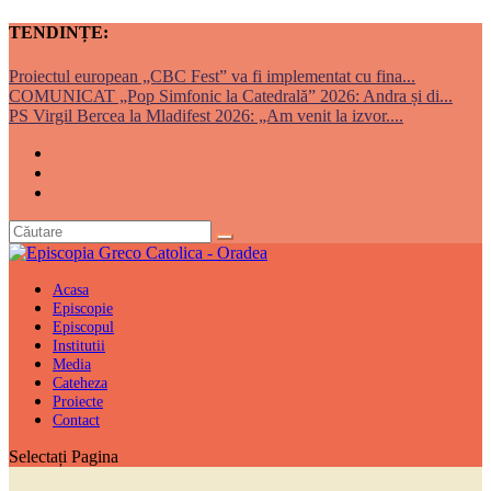
TENDINȚE:
Proiectul european „CBC Fest” va fi implementat cu fina...
COMUNICAT „Pop Simfonic la Catedrală” 2026: Andra și di...
PS Virgil Bercea la Mladifest 2026: „Am venit la izvor....
Acasa
Episcopie
Episcopul
Institutii
Media
Cateheza
Proiecte
Contact
Selectați Pagina