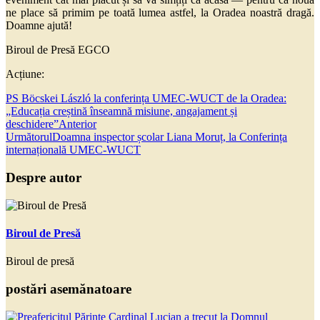
ne place să primim pe toată lumea astfel, la Oradea noastră dragă.
Doamne ajută!
Biroul de Presă EGCO
Acțiune:
PS Böcskei László la conferința UMEC-WUCT de la Oradea:
„Educația creștină înseamnă misiune, angajament și
deschidere”
Anterior
Următorul
Doamna inspector școlar Liana Moruț, la Conferința
internațională UMEC-WUCT
Despre autor
Biroul de Presă
Biroul de presă
postări asemănatoare