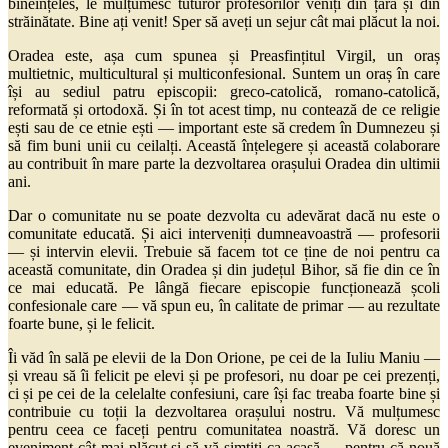
bineînțeles, le mulțumesc tuturor profesorilor veniți din țară și din
străinătate. Bine ați venit! Sper să aveți un sejur cât mai plăcut la noi.
Oradea este, așa cum spunea și Preasfințitul Virgil, un oraș
multietnic, multicultural și multiconfesional. Suntem un oraș în care
își au sediul patru episcopii: greco-catolică, romano-catolică,
reformată și ortodoxă. Și în tot acest timp, nu contează de ce religie
ești sau de ce etnie ești — important este să credem în Dumnezeu și
să fim buni unii cu ceilalți. Această înțelegere și această colaborare
au contribuit în mare parte la dezvoltarea orașului Oradea din ultimii
ani.
Dar o comunitate nu se poate dezvolta cu adevărat dacă nu este o
comunitate educată. Și aici interveniți dumneavoastră — profesorii
— și intervin elevii. Trebuie să facem tot ce ține de noi pentru ca
această comunitate, din Oradea și din județul Bihor, să fie din ce în
ce mai educată. Pe lângă fiecare episcopie funcționează școli
confesionale care — vă spun eu, în calitate de primar — au rezultate
foarte bune, și le felicit.
Îi văd în sală pe elevii de la Don Orione, pe cei de la Iuliu Maniu —
și vreau să îi felicit pe elevi și pe profesori, nu doar pe cei prezenți,
ci și pe cei de la celelalte confesiuni, care își fac treaba foarte bine și
contribuie cu toții la dezvoltarea orașului nostru. Vă mulțumesc
pentru ceea ce faceți pentru comunitatea noastră. Vă doresc un
eveniment cât mai plăcut și să vă simțiți ca acasă — pentru că nouă