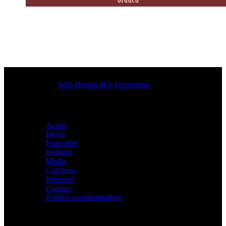
Designed by
Web Design 4Us Consulting
|
Acasa
Istoric
Episcopul
Institutii
Media
Cateheza
Parteneri
Contact
Politică confidențialitate