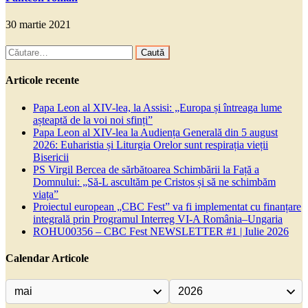
30 martie 2021
Caută
după:
Articole recente
Papa Leon al XIV-lea, la Assisi: „Europa și întreaga lume
așteaptă de la voi noi sfinți”
Papa Leon al XIV-lea la Audiența Generală din 5 august
2026: Euharistia și Liturgia Orelor sunt respirația vieții
Bisericii
PS Virgil Bercea de sărbătoarea Schimbării la Față a
Domnului: „Să-L ascultăm pe Cristos și să ne schimbăm
viața”
Proiectul european „CBC Fest” va fi implementat cu finanțare
integrală prin Programul Interreg VI-A România–Ungaria
ROHU00356 – CBC Fest NEWSLETTER #1 | Iulie 2026
Calendar Articole