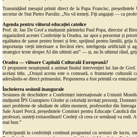
Transmițând mesajul primit direct de la Papa Francisc, președintele
secretar de Stat Pietro Parolin: „Nu vă temeți. Fiți angajați — ca profes
Agenda pentru viitorul educației catolice
Prof. dr. Jan De Grof a mulțumit părintelui Paul Popa, director al B
organizăreii acestei Conferințe la Oradea, iar apoi a prezentat și priori
egalitatea de șanse pentru femei și fete, sprijinul pentru familii, grija 
importanța vieții interioare a fiecărui elev, inteligența artificială 
strategice texte despre AI din ultimii ani” — și, nu în ultimul rând, grij
Oradea — viitoare Capitală Culturală Europeană?
O propunere neașteptată a animat finalul intervenției lui Jan de Gr
același titlu. „Orașul acesta este o comoară, o frumusețe culturală
adresându-se direct primarului. Propunerea a fost primită cu entuziasm
Încheierea sesiunii inaugurale
Sesiunea de deschidere a Conferinței internaționale a Uniunii Mondi
mulțumit ÎPS Giampiero Gloder și celorlalți invitați prezenți, Domniei S
unei probleme de sănătate de ultim moment, profesorilor din întreaga lu
Sale Aurel Percă, președintele Comisiei pentru Educație Catolică di
profesori, sunteți extraordinari! Credeți că ceea ce semănați va rodi. A
mai bun.”
Participanții la conferință continuă programul cu sesiuni de lucru, mes