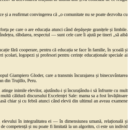
ce și a reafirmat convingerea că „o comunitate nu se poate dezvolta cu
orța pe care o are educația atunci când depășește granițele și limbile.
ndețea, răbdarea, respectul — sunt cele care îi ajută pe tineri „să aibă
ație fără cooperare, pentru că educația se face în familie, în școală și
i școlari, logopezi și profesori pentru cerințe educaționale speciale ai
opul Giampiero Gloder, care a transmis încurajarea și binecuvântarea
n din Trujillo, Peru.
atinge inimile elevilor, ajutându-i și încurajându-i să înfrunte cu mult
i multă căldură discursului Excelenței Sale: mama sa a fost învățătoare
 clasă chiar și cu febră atunci când elevii din ultimul an aveau examene
 elevului în integralitatea ei — în dimensiunea umană, relațională și
de competență și nu poate fi limitată la un algoritm, ci este un individ