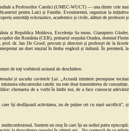
i Mondiale a Profesorilor Catolici (UMEC-WUCT) — una dintre cele mai
icasterul pentru Laici și Familie. Evenimentul, organizat la inițiativa
riș autorități ecleziastice, academice și civile, alături de profesori și
România și Republica Moldova, Excelența Sa mons. Giampiero Gloder,
Episcopilor din România (CER), primarul orașului Oradea, domnul Florin
f. dr. Jan De Groof, precum și directori și profesori de la liceele
erpretat un duet muzial în limba engleză și italiană. În premieră, la
tare de toți vorbitorii sesiunii de deschidere.
mnului și asculta cuvintele Lui
. „Această trimitere presupune tocmai
ă misiunea educatorului catolic nu este doar transmiterea de cunoștințe,
liilor: chemarea de a vorbi în limbi noi, de a face cunoscut adevărul
care își desfășoară activitatea, nu de puține ori cu mari sacrificii”, și
 multiconfesional. Suntem un oraș în care își au sediul patru episcopii:
cisiv la dezvoltarea orașului în ultimii ani. „Nu contează de ce religie