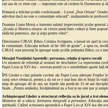
ești sau de ce etnie ești — important este să credem în Dumnezeu și să 
Primarul a felicitat școlile confesionale – Liceul „Don Orione” Orade
adevărat dacă nu este o comunitate educată”, mulțumindu-le profesorilor 
Doamna Liana Moruț a transmis salutul inspectorului școlar general al 
„Școala și Biserica reușesc să creeze punți între culturi și între popo
rădăcini puternice, dar și aripi pentru viitor”.
Directoarea CJRAE Bihor, Cristina Avrigianu, a lansat un apel la cooper
în comunitate. Educația trebuie să fie 360 de grade”, a spus ea, invitâ
CJRAE sunt prezenți în aproape toate școlile județului Bihor, cu o mis
Mesajul Nunțiului Apostolic: persoana, relația și opera corală
Un moment de referință al sesiunii de deschidere l-a reprezentat cu
Papei Leon al XIV-lea – suveran pontif cu o sensibilitate aparte față d
ÎPS Gloder a citat primele cuvinte ale Papei Leon adresate Fraților Șco
curaj orice obstacol, pentru a da tot ce e mai bun din ei înșiși în vi
timp de aproape 40 de ani, iar fratele său predă de 35 de ani disciplin
finale. „Pentru amândoi, învățământul nu a fost și nu este pur și simpl
Arhiepiscopul Gloder a structurat reflecția sa în jurul a trei ele
Misiunea de a educa: formarea integrală a persoanei.
Educația aute
spirituală. Citând scrisoarea apostolică a Papei Leo al XIV-lea din oct