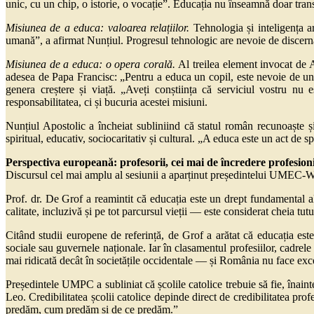
unic, cu un chip, o istorie, o vocație”. Educația nu înseamnă doar trans
Misiunea de a educa: valoarea relațiilor.
Tehnologia și inteligența ar
umană”, a afirmat Nunțiul. Progresul tehnologic are nevoie de discernămâ
Misiunea de a educa: o opera corală.
Al treilea element invocat de A
adesea de Papa Francisc: „Pentru a educa un copil, este nevoie de un sat
genera creștere și viață. „Aveți conștiința că serviciul vostru nu
responsabilitatea, ci și bucuria acestei misiuni.
Nunțiul Apostolic a încheiat subliniind că statul român recunoaște și 
spiritual, educativ, sociocaritativ și cultural. „A educa este un act de s
Perspectiva europeană: profesorii, cei mai de încredere profesioni
Discursul cel mai amplu al sesiunii a aparținut președintelui UMEC-WU
Prof. dr. De Grof a reamintit că educația este un drept fundamental 
calitate, incluzivă și pe tot parcursul vieții — este considerat cheia tut
Citând studii europene de referință, de Grof a arătat că educația est
sociale sau guvernele naționale. Iar în clasamentul profesiilor, cadrele
mai ridicată decât în societățile occidentale — și România nu face exce
Președintele UMPC a subliniat că școlile catolice trebuie să fie, înaint
Leo. Credibilitatea școlii catolice depinde direct de credibilitatea profe
predăm, cum predăm și de ce predăm.”