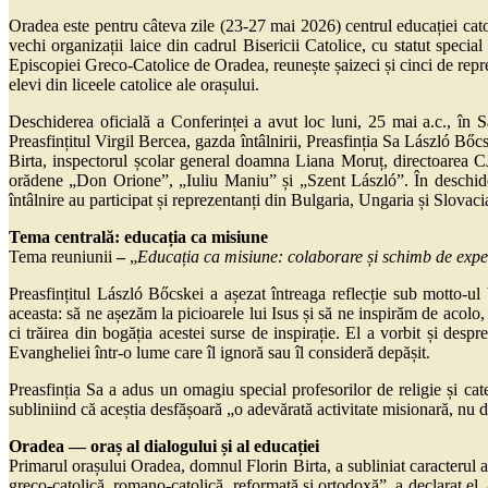
Oradea este pentru câteva zile (23-27 mai 2026) centrul educației c
vechi organizații laice din cadrul Bisericii Catolice, cu statut speci
Episcopiei Greco-Catolice de Oradea, reunește șaizeci și cinci de reprez
elevi din liceele catolice ale orașului.
Deschiderea oficială a Conferinței a avut loc luni, 25 mai a.c., 
Preasfințitul Virgil Bercea, gazda întâlnirii, Preasfinția Sa László 
Birta, inspectorul școlar general doamna Liana Moruț, directoarea 
orădene „Don Orione”, „Iuliu Maniu” și „Szent László”. În deschidere
întâlnire au participat și reprezentanți din Bulgaria, Ungaria și Slo
Tema centrală: educația ca misiune
Tema reuniunii
–
„
Educația ca misiune: colaborare și schimb de exper
Preasfințitul László Bőcskei a așezat întreaga reflecție sub motto-u
aceasta: să ne așezăm la picioarele lui Isus și să ne inspirăm de acolo
ci trăirea din bogăția acestei surse de inspirație. El a vorbit și d
Evangheliei într-o lume care îl ignoră sau îl consideră depășit.
Preasfinția Sa a adus un omagiu special profesorilor de religie și cateh
subliniind că aceștia desfășoară „o adevărată activitate misionară, nu doa
Oradea — oraș al dialogului și al educației
Primarul orașului Oradea, domnul Florin Birta, a subliniat caracterul a
greco-catolică, romano-catolică, reformată și ortodoxă”, a declarat el,