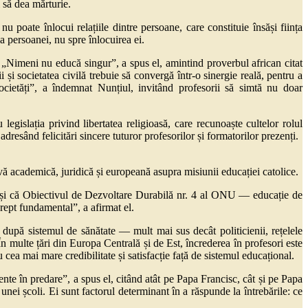
 să dea mărturie.
u poate înlocui relațiile dintre persoane, care constituie însăși ființa
a persoanei, nu spre înlocuirea ei.
. „Nimeni nu educă singur”, a spus el, amintind proverbul african citat
 și societatea civilă trebuie să convergă într-o sinergie reală, pentru a
ocietăți”, a îndemnat Nunțiul, invitând profesorii să simtă nu doar
egislația privind libertatea religioasă, care recunoaște cultelor rolul
adresând felicitări sincere tuturor profesorilor și formatorilor prezenți.
 academică, juridică și europeană asupra misiunii educației catolice.
ă, și că Obiectivul de Dezvoltare Durabilă nr. 4 al ONU — educație de
drept fundamental”, a afirmat el.
 după sistemul de sănătate — mult mai sus decât politicienii, rețelele
În multe țări din Europa Centrală și de Est, încrederea în profesori este
ea mai mare credibilitate și satisfacție față de sistemul educațional.
ente în predare”, a spus el, citând atât pe Papa Francisc, cât și pe Papa
a unei școli. Ei sunt factorul determinant în a răspunde la întrebările: ce