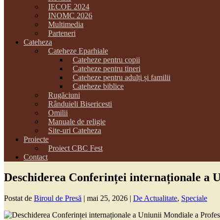
IECOE 2024
INOMC 2026
Multimedia
Parteneri
Cateheza
Cateheze Eparhiale
Cateheze pentru copii
Cateheze pentru tineri
Cateheze pentru adulți și familii
Cateheze biblice
Rugăciuni
Rânduieli Bisericesti
Omilii
Manuale de religie
Site-uri Cateheza
Proiecte
Proiect CBC Fest
Contact
Deschiderea Conferinței internaționale a
Postat de
Biroul de Presă
|
mai 25, 2026
|
De Actualitate
,
Speciale