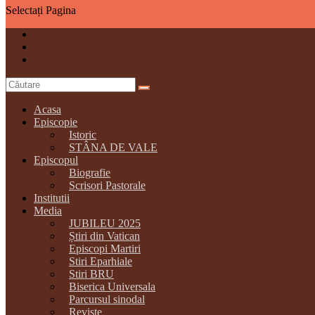
Selectați Pagina
Acasa
Episcopie
Istoric
STÂNA DE VALE
Episcopul
Biografie
Scrisori Pastorale
Institutii
Media
JUBILEU 2025
Știri din Vatican
Episcopi Martiri
Stiri Eparhiale
Stiri BRU
Biserica Universala
Parcursul sinodal
Reviste