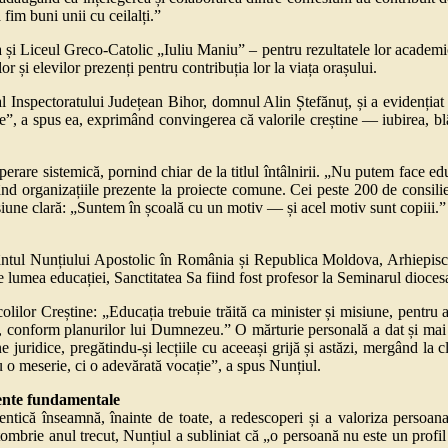
fim buni unii cu ceilalți.”
a și Liceul Greco-Catolic „Iuliu Maniu” – pentru rezultatele lor academi
și elevilor prezenți pentru contribuția lor la viața orașului.
Inspectoratului Județean Bihor, domnul Alin Ștefănuț, și a evidențiat f
are”, a spus ea, exprimând convingerea că valorile creștine — iubirea, blâ
are sistemică, pornind chiar de la titlul întâlnirii. „Nu putem face educ
nd organizațiile prezente la proiecte comune. Cei peste 200 de consilier
iune clară: „Suntem în școală cu un motiv — și acel motiv sunt copiii.”
vântul Nunțiului Apostolic în România și Republica Moldova, Arhiepisc
e lumea educației, Sanctitatea Sa fiind fost profesor la Seminarul diocesa
lilor Creștine: „Educația trebuie trăită ca minister și misiune, pentru a 
ață, conform planurilor lui Dumnezeu.” O mărturie personală a dat și ma
e juridice, pregătindu-și lecțiile cu aceeași grijă și astăzi, mergând la
u o meserie, ci o adevărată vocație”, a spus Nunțiul.
mente fundamentale
ntică înseamnă, înainte de toate, a redescoperi și a valoriza persoana
ombrie anul trecut, Nunțiul a subliniat că „o persoană nu este un profil 