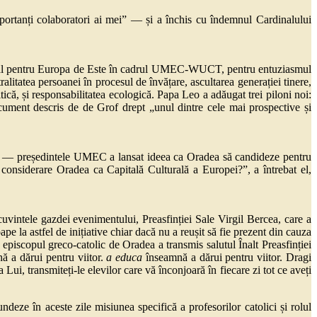
portanți colaboratori ai mei” — și a închis cu îndemnul Cardinalului
iritual pentru Europa de Este în cadrul UMEC-WUCT, pentru entuziasmul
ralitatea persoanei în procesul de învățare, ascultarea generației tinere,
litică, și responsabilitatea ecologică. Papa Leo a adăugat trei piloni noi:
 document descris de de Grof drept „unul dintre cele mai prospective și
’90 — președintele UMEC a lansat ideea ca Oradea să candideze pentru
considerare Oradea ca Capitală Culturală a Europei?”, a întrebat el,
intele gazdei evenimentului, Preasfinției Sale Virgil Bercea, care a
e la astfel de inițiative chiar dacă nu a reușit să fie prezent din cauza
 episcopul greco-catolic de Oradea a transmis salutul Înalt Preasfinției
 a dărui pentru viitor.
a educa
înseamnă a dărui pentru viitor. Dragi
ui, transmiteți-le elevilor care vă înconjoară în fiecare zi tot ce aveți
ndeze în aceste zile misiunea specifică a profesorilor catolici și rolul