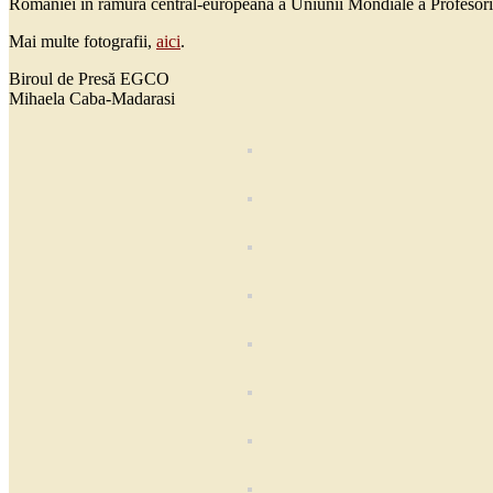
României în ramura central-europeană a Uniunii Mondiale a Profesoril
Mai multe fotografii,
aici
.
Biroul de Presă EGCO
Mihaela Caba-Madarasi