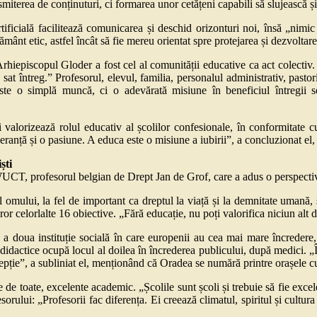
miterea de conținuturi, ci formarea unor cetățeni capabili să slujească și
tificială facilitează comunicarea și deschid orizonturi noi, însă „nimic n
nt etic, astfel încât să fie mereu orientat spre protejarea și dezvoltare
rhiepiscopul Gloder a fost cel al comunității educative ca act colectiv
 întreg.” Profesorul, elevul, familia, personalul administrativ, pastorii
 este o simplă muncă, ci o adevărată misiune în beneficiul întregii s
valorizează rolul educativ al școlilor confesionale, în conformitate cu l
peranță și o pasiune. A educa este o misiune a iubirii”, a concluzionat el, 
ști
CT, profesorul belgian de Drept Jan de Grof, care a adus o perspectivă
al omului, la fel de important ca dreptul la viață și la demnitate uman
uror celorlalte 16 obiective. „Fără educație, nu poți valorifica niciun alt 
e a doua instituție socială în care europenii au cea mai mare încredere,
 didactice ocupă locul al doilea în încrederea publicului, după medici. „
pție”, a subliniat el, menționând că Oradea se numără printre orașele cu c
e de toate, excelente academic. „Școlile sunt școli și trebuie să fie excel
sorului: „Profesorii fac diferența. Ei creează climatul, spiritul și cultur