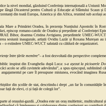
atolice la nivel mondial, găzduind Conferința internațională a Uniuni
al pe lângă Dicasterul pentru Cultură și Educație al Sfântului Scaun și D
entanți din toată Europa, America și din Africa, reunind sub același acope
în Sala Mare a Primăriei Oradea, în prezența Nunțiului Apostolic în 
Bőcskei, episcop romano-catolic de Oradea și președinte al Conferinței 
CJRAE Bihor, doamna Cristina Avrigianu, președintele UMEC-WUCT, pro
a sesiunii inaugurale, artiștii Ovidiu Lazăr și Roxana Mureșan au int
vacia – o extindere UMEC-WUCT salutată cu căldură de organizatori.
iențe între țările membre
”– a fost dezvoltată din perspective complemen
l biblic inspirat din Evanghelia după Luca:
s-a așezat la picioarele Do
, căci acolo se află cuvintele adevărului”, a spus episcopul, subliniind c
espre angajamentul pe care îl presupune misiunea, evocând imaginea Rusa
iștilor din școlile de stat, descriindu-i drept „un far în comunitățile în 
r față de elevi, ci și față de colegii lor”.
parte al orașului-gazdă. „Oradea este un oraș multietnic, multicultural și
 adăugând că înțelegerea și colaborarea dintre confesiuni au contribuit de