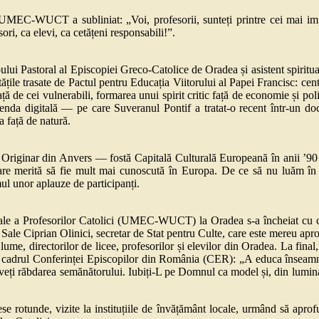
 UMEC-WUCT a subliniat: „Voi, profesorii, sunteți printre cei mai im
ori, ca elevi, ca cetățeni responsabili!”.
iroului Pastoral al Episcopiei Greco-Catolice de Oradea și asistent sp
tățile trasate de Pactul pentru Educația Viitorului al Papei Francisc: cent
față de cei vulnerabili, formarea unui spirit critic față de economie și po
și agenda digitală — pe care Suveranul Pontif a tratat-o recent într-un
a față de natură.
of. Originar din Anvers — fostă Capitală Culturală Europeană în anii 
 care merită să fie mult mai cunoscută în Europa. De ce să nu luăm în 
ul unor aplauze de participanți.
ale a Profesorilor Catolici (UMEC-WUCT) la Oradea s-a încheiat cu cuv
ale Ciprian Olinici, secretar de Stat pentru Culte, care este mereu aproap
me, directorilor de licee, profesorilor și elevilor din Oradea. La final,
n cadrul Conferinței Episcopilor din România (CER): „A educa înseamnă
veți răbdarea semănătorului. Iubiți-L pe Domnul ca model și, din lumina L
e rotunde, vizite la instituțiile de învățământ locale, urmând să aprofu