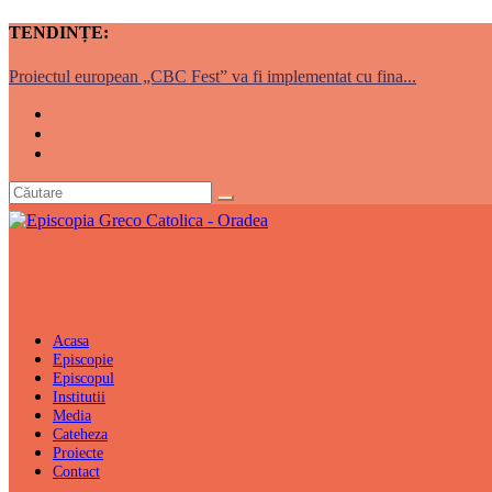
TENDINȚE:
Proiectul european „CBC Fest” va fi implementat cu fina...
Acasa
Episcopie
Episcopul
Institutii
Media
Cateheza
Proiecte
Contact