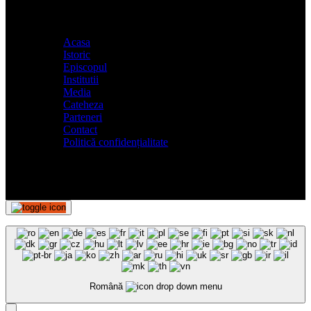
Acasa
Istoric
Episcopul
Institutii
Media
Cateheza
Parteneri
Contact
Politică confidențialitate
Română