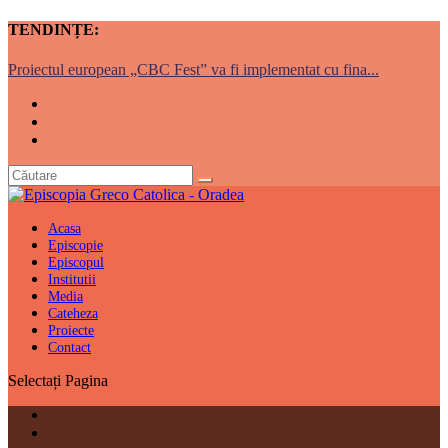
TENDINȚE:
Proiectul european „CBC Fest” va fi implementat cu fina...
Acasa
Episcopie
Episcopul
Institutii
Media
Cateheza
Proiecte
Contact
Selectați Pagina