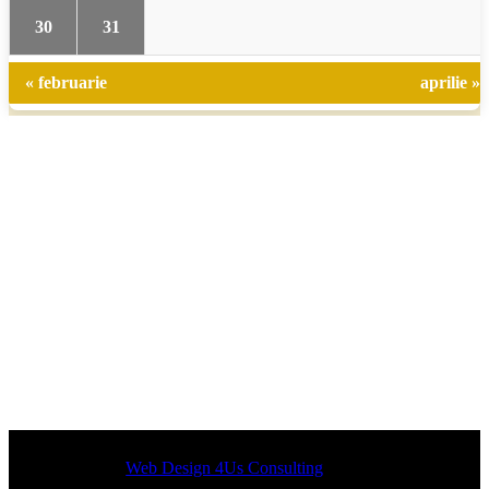
30
31
« februarie
aprilie »
Designed by
Web Design 4Us Consulting
|