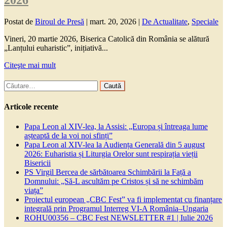
2026
Postat de
Biroul de Presă
|
mart. 20, 2026
|
De Actualitate
,
Speciale
Vineri, 20 martie 2026, Biserica Catolică din România se alătură
„Lanțului euharistic”, inițiativă...
Citeşte mai mult
Caută
după:
Articole recente
Papa Leon al XIV-lea, la Assisi: „Europa și întreaga lume
așteaptă de la voi noi sfinți”
Papa Leon al XIV-lea la Audiența Generală din 5 august
2026: Euharistia și Liturgia Orelor sunt respirația vieții
Bisericii
PS Virgil Bercea de sărbătoarea Schimbării la Față a
Domnului: „Să-L ascultăm pe Cristos și să ne schimbăm
viața”
Proiectul european „CBC Fest” va fi implementat cu finanțare
integrală prin Programul Interreg VI-A România–Ungaria
ROHU00356 – CBC Fest NEWSLETTER #1 | Iulie 2026