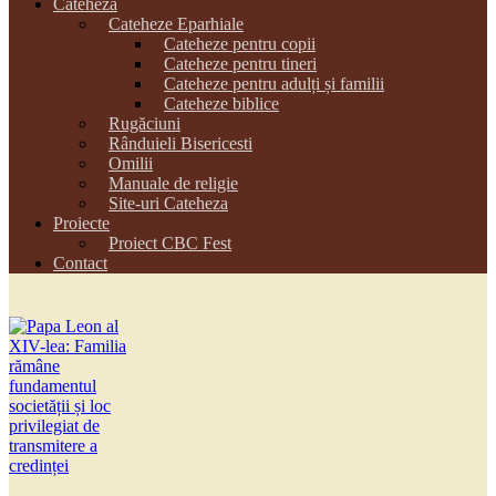
Cateheza
Cateheze Eparhiale
Cateheze pentru copii
Cateheze pentru tineri
Cateheze pentru adulți și familii
Cateheze biblice
Rugăciuni
Rânduieli Bisericesti
Omilii
Manuale de religie
Site-uri Cateheza
Proiecte
Proiect CBC Fest
Contact