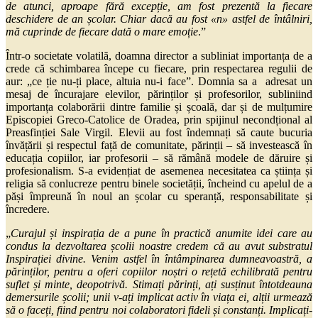
de atunci, aproape fără excepție, am fost prezentă la fiecare
deschidere de an școlar. Chiar dacă au fost «n» astfel de întâlniri,
mă cuprinde de fiecare dată o mare emoție
.”
Într-o societate volatilă, doamna director a subliniat importanța de a
crede că schimbarea începe cu fiecare, prin respectarea regulii de
aur: „ce ție nu-ți place, altuia nu-i face”. Domnia sa a adresat un
mesaj de încurajare elevilor, părinților și profesorilor, subliniind
importanța colaborării dintre familie și școală, dar și de mulțumire
Episcopiei Greco-Catolice de Oradea, prin spijinul necondțional al
Preasfinției Sale Virgil. Elevii au fost îndemnați să caute bucuria
învățării și respectul față de comunitate, părinții – să investească în
educația copiilor, iar profesorii – să rămână modele de dăruire și
profesionalism. S-a evidențiat de asemenea necesitatea ca știința și
religia să conlucreze pentru binele societății, încheind cu apelul de a
păși împreună în noul an școlar cu speranță, responsabilitate și
încredere.
„
Curajul și inspirația de a pune în practică anumite idei care au
condus la dezvoltarea școlii noastre credem că au avut substratul
Inspirației divine. Venim astfel în întâmpinarea dumneavoastră, a
părinților, pentru a oferi copiilor noștri o rețetă echilibrată pentru
suflet și minte, deopotrivă. Stimați părinți, ați susținut întotdeauna
demersurile școlii; unii v-ați implicat activ în viața ei, alții urmează
să o faceți, fiind pentru noi colaboratori fideli și constanți. Implicați-