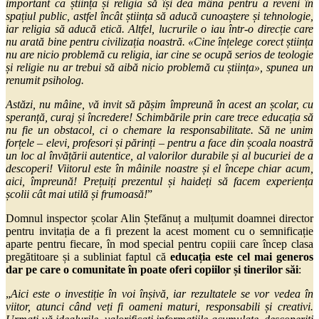
important ca știința și religia să își dea mâna pentru a reveni în
spațiul public, astfel încât știința să aducă cunoaștere și tehnologie,
iar religia să aducă etică. Altfel, lucrurile o iau într-o direcție care
nu arată bine pentru civilizația noastră. «Cine înțelege corect știința
nu are nicio problemă cu religia, iar cine se ocupă serios de teologie
și religie nu ar trebui să aibă nicio problemă cu știința», spunea un
renumit psiholog.
Astăzi, nu mâine, vă invit să pășim împreună în acest an școlar, cu
speranță, curaj și încredere! Schimbările prin care trece educația să
nu fie un obstacol, ci o chemare la responsabilitate. Să ne unim
forțele – elevi, profesori și părinți – pentru a face din școala noastră
un loc al învățării autentice, al valorilor durabile și al bucuriei de a
descoperi! Viitorul este în mâinile noastre și el începe chiar acum,
aici, împreună! Prețuiți prezentul și haideți să facem experiența
școlii cât mai utilă și frumoasă!
”
Domnul inspector școlar Alin Ștefănuț a mulțumit doamnei director
pentru invitația de a fi prezent la acest moment cu o semnificație
aparte pentru fiecare, în mod special pentru copiii care încep clasa
pregătitoare și a subliniat faptul că
educația este cel mai generos
dar pe care o comunitate în poate oferi copiilor și tinerilor săi
:
„
Aici este o investiție în voi înșivă, iar rezultatele se vor vedea în
viitor, atunci când veți fi oameni maturi, responsabili și creativi.