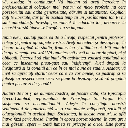
vă, așadar, în continuare! Vă îndemn să aveți încredere în
profesionalismul colegilor mei, pentru că nicio profesie nu cere
posesorului său atâta generozitate, dăruire și umanitate. Copiilor,
dați-le libertate, dar fiți în același timp cu un pas înaintea lor. Ei nu
sunt autodidacți. Investiți permanent în educația lor, deoarece la
această vârstă binele se învață sau se impune.
Iubiți elevi, căutați plăcerea de a învăța, respectul pentru profesori,
colegi și pentru aproapele vostru. Aveți încredere și descoperiți, în
fiecare disciplină de studiu, frumusețea și utilitatea ei. Fiți mândri
de apartenența voastră! Vă amintesc că aveți nu doar drepturi, ci și
obligații. Încercați să eliminați din activitatea voastră cotidiană tot
ceea ce înseamnă prost-gust sau indiferență. Aveți dreptul la
învățătură și la condiții din ce în ce mai bune de studiu. Așadar, vă
invit să apreciați efortul celor care vă vor binele, să păstrați și să
folosiți cu respect ceea ce vi se pune la dispoziție și să vă pregătiți
pentru fiecare zi de școală!
Alături de noi și de dumneavoastră, de fiecare dată, stă Episcopia
Greco-Catolică, reprezentată de Preasfinția Sa Virgil. Prin
susținerea sa necondiționată sădește în conștiința noastră
sentimentul de apartenență la o comunitate religioasă, socială și
educațională în același timp. Societatea, în aceste vremuri, se află
într-o fază periculoasă. Intrăm în epoca post-modernă, în care greu
mai găsești repere – toată lumea se pricepe la orice. Este foarte