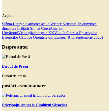
Acțiune:
Sfânta Liturghie arhierească la Wiener Neustadt, în duminica
dinaintea Înălțării Sfintei Cruci
Anterior
Următorul
Viena găzduiește a XXVI-a Întâlnire a Episcopilor
Bisericilor Catolice Orientale din Europa (8-11 septembrie 2025)
Despre autor
Biroul de Presă
Biroul de presă
postări asemănatoare
Pelerinajul anual la Cimitirul Săracilor