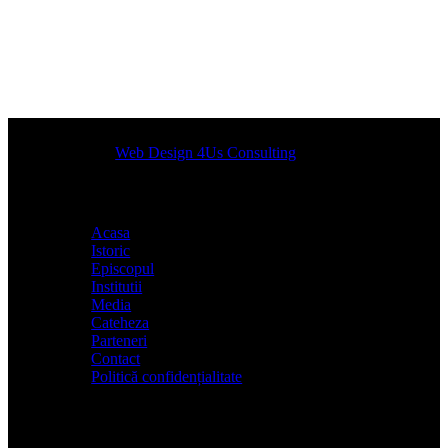
Designed by
Web Design 4Us Consulting
|
Acasa
Istoric
Episcopul
Institutii
Media
Cateheza
Parteneri
Contact
Politică confidențialitate