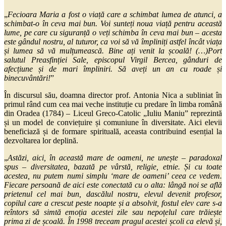
„
Fecioara Maria a fost o viață care a schimbat lumea de atunci, a
schimbat-o în ceva mai bun. Voi sunteți noua viață pentru această
lume, pe care cu siguranță o veți schimba în ceva mai bun – acesta
este gândul nostru, al tuturor, ca voi să vă împliniți astfel încât viața
și lumea să vă mulțumească. Bine ați venit la școală! (…)Port
salutul Preasfinției Sale, episcopul Virgil Bercea, gânduri de
afecțiune și de mari împliniri. Să aveți un an cu roade și
binecuvântări!
”
În discursul său, doamna director prof. Antonia Nica a subliniat în
primul rând cum cea mai veche instituție cu predare în limba română
din Oradea (1784) – Liceul Greco-Catolic „Iuliu Maniu” reprezintă
și un model de conviețuire și comuniune în diversitate. Aici elevii
beneficiază și de formare spirituală, aceasta contribuind esențial la
dezvoltarea lor deplină.
„
Astăzi, aici, în această mare de oameni, ne unește – paradoxal
spus – diversitatea, bazată pe vârstă, religie, etnie. Și cu toate
acestea, nu putem numi simplu ‘mare de oameni’ ceea ce vedem.
Fiecare persoană de aici este conectată cu o alta: lângă noi se află
prietenul cel mai bun, dascălul nostru, elevul devenit profesor,
copilul care a crescut peste noapte și a absolvit, fostul elev care s-a
reîntors să simtă emoția acestei zile sau nepoțelul care trăiește
prima zi de școală. În 1998 treceam pragul acestei școli ca elevă și,