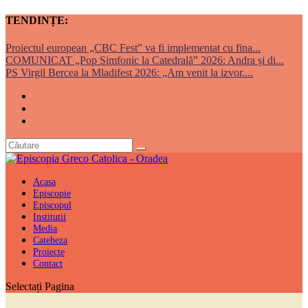
TENDINȚE:
Proiectul european „CBC Fest” va fi implementat cu fina...
COMUNICAT „Pop Simfonic la Catedrală” 2026: Andra și di...
PS Virgil Bercea la Mladifest 2026: „Am venit la izvor....
Acasa
Episcopie
Episcopul
Institutii
Media
Cateheza
Proiecte
Contact
Selectați Pagina