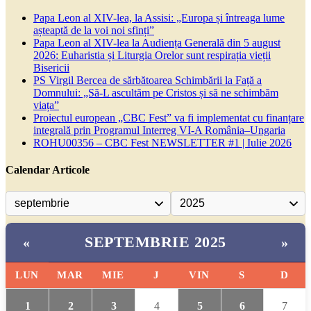
Papa Leon al XIV-lea, la Assisi: „Europa și întreaga lume
așteaptă de la voi noi sfinți”
Papa Leon al XIV-lea la Audiența Generală din 5 august
2026: Euharistia și Liturgia Orelor sunt respirația vieții
Bisericii
PS Virgil Bercea de sărbătoarea Schimbării la Față a
Domnului: „Să-L ascultăm pe Cristos și să ne schimbăm
viața”
Proiectul european „CBC Fest” va fi implementat cu finanțare
integrală prin Programul Interreg VI-A România–Ungaria
ROHU00356 – CBC Fest NEWSLETTER #1 | Iulie 2026
Calendar Articole
SEPTEMBRIE 2025
«
»
LUN
MAR
MIE
J
VIN
S
D
1
2
3
4
5
6
7