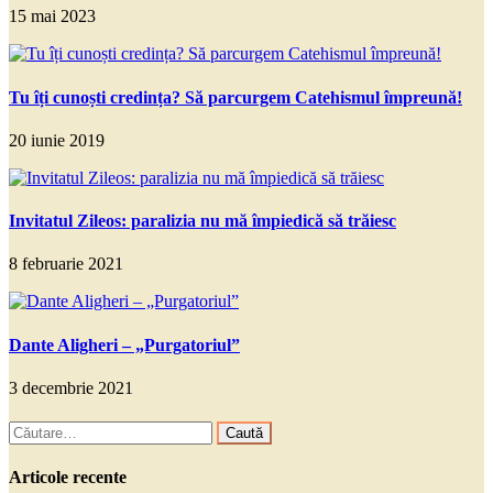
15 mai 2023
Tu îți cunoști credința? Să parcurgem Catehismul împreună!
20 iunie 2019
Invitatul Zileos: paralizia nu mă împiedică să trăiesc
8 februarie 2021
Dante Aligheri – „Purgatoriul”
3 decembrie 2021
Caută
după:
Articole recente