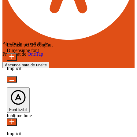
Ajustări la accesibilitate
Extensii pentru conținut
Dimensiune font
Propulsat de
OneTap
Ascunde bara de unelte
Implicit
Font lizibil
Înălțime linie
Implicit