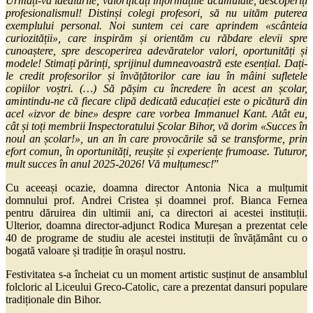
Urmați-vă idealurile, valorificați informațiile acumulate, descoperiți
profesionalismul! Distinși colegi profesori, să nu uităm puterea
exemplului personal. Noi suntem cei care aprindem «scânteia
curiozității», care inspirăm și orientăm cu răbdare elevii spre
cunoaștere, spre descoperirea adevăratelor valori, oportunități și
modele! Stimați părinți, sprijinul dumneavoastră este esențial. Dați-
le credit profesorilor și învățătorilor care iau în mâini sufletele
copiilor voștri. (…) Să pășim cu încredere în acest an școlar,
amintindu-ne că fiecare clipă dedicată educației este o picătură din
acel «izvor de bine» despre care vorbea Immanuel Kant. Atât eu,
cât și toți membrii Inspectoratului Școlar Bihor, vă dorim «Succes în
noul an școlar!», un an în care provocările să se transforme, prin
efort comun, în oportunități, reușite și experiențe frumoase. Tuturor,
mult succes în anul 2025-2026! Vă mulțumesc!
”
Cu aceeași ocazie, doamna director Antonia Nica a mulțumit
domnului prof. Andrei Cristea și doamnei prof. Bianca Fernea
pentru dăruirea din ultimii ani, ca directori ai acestei instituții.
Ulterior, doamna director-adjunct Rodica Mureșan a prezentat cele
40 de programe de studiu ale acestei instituții de învățământ cu o
bogată valoare și tradiție în orașul nostru.
Festivitatea s-a încheiat cu un moment artistic susținut de ansamblul
folcloric al Liceului Greco-Catolic, care a prezentat dansuri populare
tradiționale din Bihor.