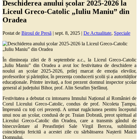
Deschiderea anului școlar 2025-2026 la
Liceul Greco-Catolic „Iuliu Maniu” din
Oradea
Postat de
Biroul de Presă
|
sept. 8, 2025
|
De Actualitate
,
Speciale
În dimineața zilei de 8 septembrie a.c., la Liceul Greco-Catolic
„Iuliu Maniu” din Oradea a avut loc festivitatea de deschidere a
noului an școlar 2025-2026, prilej marcat de emoția elevilor,
profesorilor și părinților, în prezența conducerii școlii și a autorităților
educaționale. Printre invitați, a fost prezent domnul inspector școlar
general al județului Bihor, prof. Alin Serafim Ștefănuț.
Festivitatea a debutat cu intonarea Imnului Național al României de
Corul Liceului Greco-Catolic, condus de prof. Nicoleta Țampu,
împreună cu toți cei prezenți. A urmat rugăciunea pentru începutul
unui nou an școlar, condusă de pr. Traian Dobrată, preot spiritual al
Liceului Greco-Catolic din Oradea, care a transmis gândul de
binecuvântare al Preasfinției Sale Virgil Bercea, subliniind
coincidența fericită a acestei zile cu sărbătoarea Nașterii Maicii
Domnului.