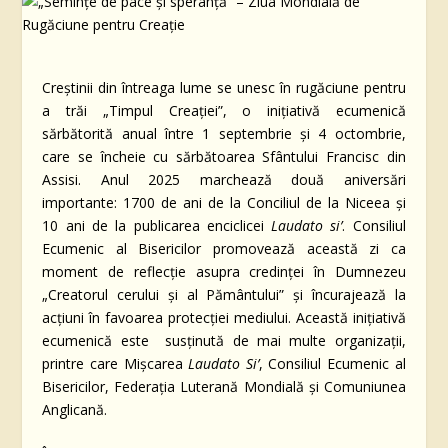
Creștinii din întreaga lume se unesc în rugăciune pentru
a trăi „Timpul Creației”, o inițiativă ecumenică
sărbătorită anual între 1 septembrie și 4 octombrie,
care se încheie cu sărbătoarea Sfântului Francisc din
Assisi. Anul 2025 marchează două aniversări
importante: 1700 de ani de la Conciliul de la Niceea și
10 ani de la publicarea enciclicei
Laudato si’
. Consiliul
Ecumenic al Bisericilor promovează această zi ca
moment de reflecție asupra credinței în Dumnezeu
„Creatorul cerului și al Pământului” și încurajează la
acțiuni în favoarea protecției mediului. Această inițiativă
ecumenică este susținută de mai multe organizații,
printre care Mișcarea
Laudato Si’
, Consiliul Ecumenic al
Bisericilor, Federația Luterană Mondială și Comuniunea
Anglicană.