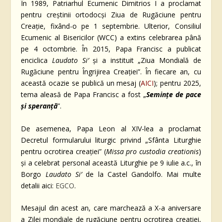
În 1989, Patriarhul Ecumenic Dimitrios I a proclamat
pentru creștinii ortodocși Ziua de Rugăciune pentru
Creație, fixând-o pe 1 septembrie. Ulterior, Consiliul
Ecumenic al Bisericilor (WCC) a extins celebrarea până
pe 4 octombrie. În 2015, Papa Francisc a publicat
enciclica
Laudato Si’
și a instituit „Ziua Mondială de
Rugăciune pentru Îngrijirea Creației”. În fiecare an, cu
această ocazie se publică un mesaj (
AICI
); pentru 2025,
tema aleasă de Papa Francisc a fost „
Semințe de pace
și speranță
”.
De asemenea, Papa Leon al XIV-lea a proclamat
Decretul formularului liturgic privind „Sfânta Liturghie
pentru ocrotirea creației” (
Missa pro custodia creationis
)
și a celebrat personal această Liturghie pe 9 iulie a.c., în
Borgo
Laudato Si’
de la Castel Gandolfo. Mai multe
detalii aici:
EGCO
.
Mesajul din acest an, care marchează a X-a aniversare
a Zilei mondiale de rugăciune pentru ocrotirea creației,