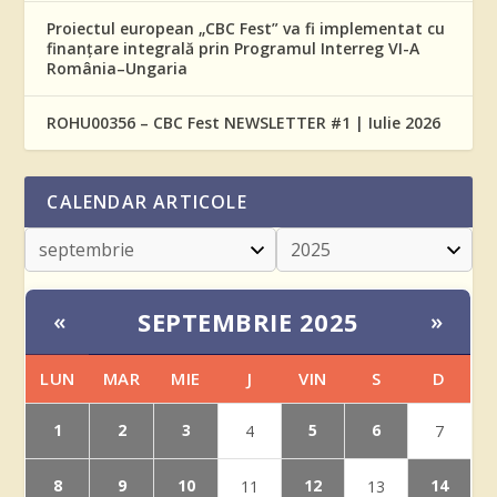
Proiectul european „CBC Fest” va fi implementat cu
finanțare integrală prin Programul Interreg VI-A
România–Ungaria
ROHU00356 – CBC Fest NEWSLETTER #1 | Iulie 2026
CALENDAR ARTICOLE
SEPTEMBRIE 2025
«
»
LUN
MAR
MIE
J
VIN
S
D
1
2
3
5
6
4
7
8
9
10
12
14
11
13