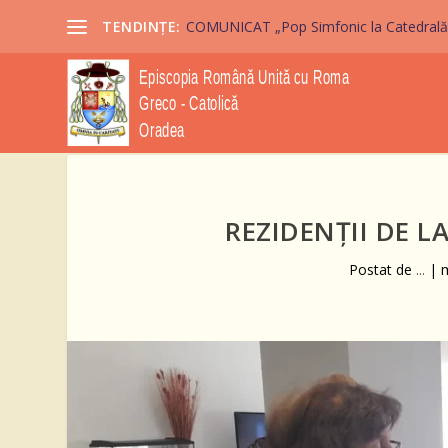
TENDINȚE:
COMUNICAT „Pop Simfonic la Catedrală” 2
REZIDENȚII DE L
Postat de
...
|
m