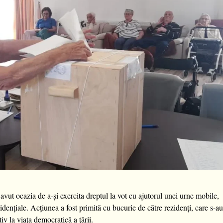
avut ocazia de a-și exercita dreptul la vot cu ajutorul unei urne mobile,
zidențiale. Acțiunea a fost primită cu bucurie de către rezidenți, care s-a
tiv la viața democratică a țării.