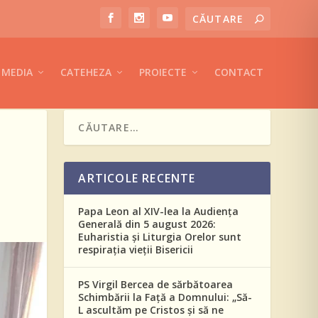
MEDIA
CATEHEZA
PROIECTE
CONTACT
ARTICOLE RECENTE
Papa Leon al XIV-lea la Audiența
Generală din 5 august 2026:
Euharistia și Liturgia Orelor sunt
respirația vieții Bisericii
PS Virgil Bercea de sărbătoarea
Schimbării la Față a Domnului: „Să-
L ascultăm pe Cristos și să ne