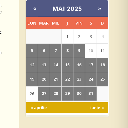
e.
MAI 2025
«
»
ne
LUN
MAR
MIE
J
VIN
S
D
ne
1
2
3
4
5
6
7
8
9
10
11
in
12
13
14
15
16
17
18
19
20
21
22
23
24
25
27
28
29
30
31
26
« aprilie
iunie »