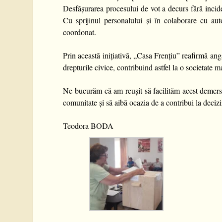
Desfășurarea procesului de vot a decurs fără incide
Cu sprijinul personalului și în colaborare cu auto
coordonat.
Prin această inițiativă, „Casa Frențiu” reafirmă ang
drepturile civice, contribuind astfel la o societate 
Ne bucurăm că am reușit să facilităm acest demers 
comunitate și să aibă ocazia de a contribui la deciziil
Teodora BODA