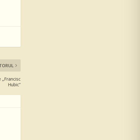
TORUL
e „Francisc
Hubic”