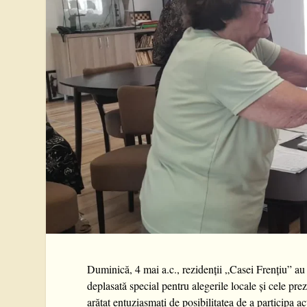
Duminică, 4 mai a.c., rezidenții „Casei Frențiu” au 
deplasată special pentru alegerile locale și cele pre
arătat entuziasmați de posibilitatea de a participa ac