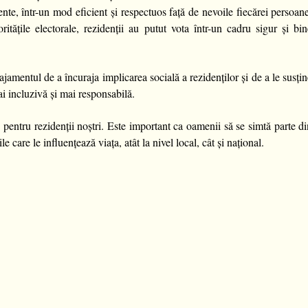
nte, într-un mod eficient și respectuos față de nevoile fiecărei persoan
ritățile electorale, rezidenții au putut vota într-un cadru sigur și bi
ajamentul de a încuraja implicarea socială a rezidenților și de a le susți
mai incluzivă și mai responsabilă.
pentru rezidenții noștri. Este important ca oamenii să se simtă parte d
e care le influențează viața, atât la nivel local, cât și național.