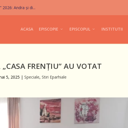
026: Andra și di...
ACASA
EPISCOPIE
EPISCOPUL
INSTITUTII
A „CASA FRENȚIU” AU VOTAT
ai 5, 2025
|
Speciale
,
Stiri Eparhiale