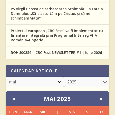
PS Virgil Bercea de sărbătoarea Schimbării la Față a
Domnului: „Să-L ascultăm pe Cristos și să ne
schimbăm viața”
Proiectul european „CBC Fest” va fi implementat cu
finanțare integrală prin Programul Interreg VI-A
România–Ungaria
ROHU00356 – CBC Fest NEWSLETTER #1 | Iulie 2026
CALENDAR ARTICOLE
MAI 2025
«
»
LUN
MAR
MIE
J
VIN
S
D