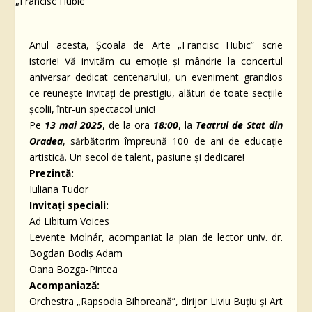
Anul acesta, Școala de Arte „Francisc Hubic” scrie
istorie! Vă invităm cu emoție și mândrie la concertul
aniversar dedicat centenarului, un eveniment grandios
ce reunește invitați de prestigiu, alături de toate secțiile
școlii, într-un spectacol unic!
Pe
13 mai 2025
, de la ora
18:00
, la
Teatrul de Stat din
Oradea
, sărbătorim împreună 100 de ani de educație
artistică. Un secol de talent, pasiune și dedicare!
Prezintă:
Iuliana Tudor
Invitați speciali:
Ad Libitum Voices
Levente Molnár
, acompaniat la pian de lector univ. dr.
Bogdan Bodiș Adam
Oana Bozga-Pintea
Acompaniază:
Orchestra „Rapsodia Bihoreană”, dirijor Liviu Buțiu și Art