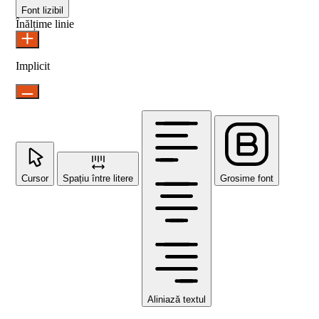
Font lizibil
Înălțime linie
Implicit
Cursor
Spațiu între litere
Grosime font
Aliniază textul