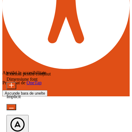
Ajustări la accesibilitate
Extensii pentru conținut
Dimensiune font
Propulsat de
OneTap
Ascunde bara de unelte
Implicit