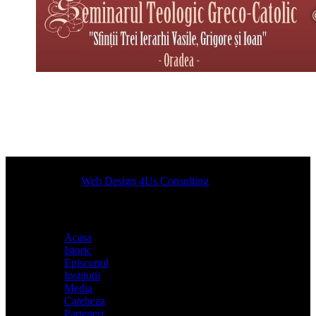
Designed by
Web Design 4Us Consulting
|
Acasa
Istoric
Episcopul
Institutii
Media
Cateheza
Parteneri