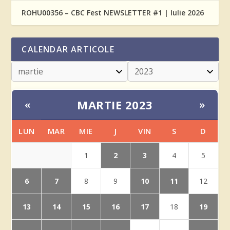
ROHU00356 – CBC Fest NEWSLETTER #1 | Iulie 2026
CALENDAR ARTICOLE
MARTIE 2023
«
»
LUN
MAR
MIE
J
VIN
S
D
2
3
1
4
5
6
7
10
11
8
9
12
13
14
15
16
17
19
18