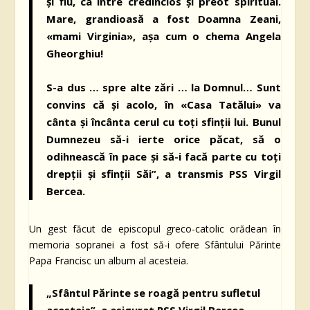
și fiu, ca între credincios și preot spiritual.
Mare, grandioasă a fost Doamna Zeani,
«mami Virginia», așa cum o chema Angela
Gheorghiu!
S-a dus … spre alte zări … la Domnul… Sunt
convins că și acolo, în «Casa Tatălui» va
cânta și încânta cerul cu toți sfinții lui. Bunul
Dumnezeu să-i ierte orice păcat, să o
odihnească în pace și să-i facă parte cu toți
drepții și sfinții Săi”, a transmis PSS Virgil
Bercea.
Un gest făcut de episcopul greco-catolic orădean în
memoria sopranei a fost să-i ofere Sfântului Părinte
Papa Francisc un album al acesteia.
„Sfântul Părinte se roagă pentru sufletul
acesteia”, a asigurat PSS Virgil Bercea.