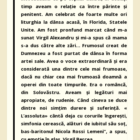
timp aveam o relaţie ca între părinte şi
penitent. Am celebrat de foarte multe ori
liturghia la dânsa acasă, în Florida, Statele
Unite. Am fost pronfund marcat când m-a
sunat Virgil Alexandru şi mi-a spus că mama
s-a dus către alte zări… Frumosul creat de
Dumnezeu a fost purtat de dânsa în forma
artei sale. Avea o voce extraordinară şi era
considerată una dintre cele mai frumoase,
dacă nu chiar cea mai frumoasă doamnă a
operei din toate timpurile. Era o româncă,
din Solovăstru. Aveam şi legături mai
apropiate, de rudenie. Când cineva se duce
dintre noi simţim durere şi suferinţă. «
L’assoluta» cântă deja cu corurile îngerești,
simfonia cerească, alături de iubitul său soț,
bas-baritonul Nicola Rossi Lemeni”, a spus,
cu emoţie în glas, Virgil Bercea.