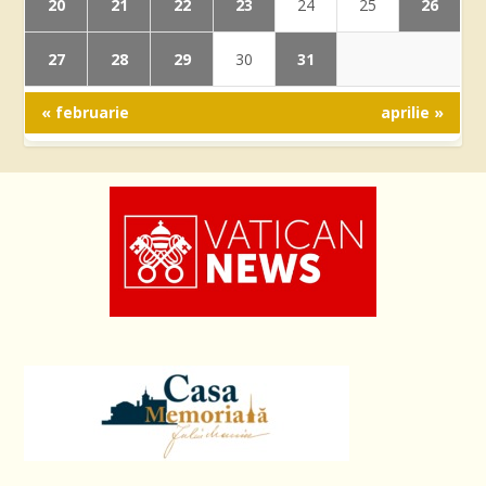
20
21
22
23
26
24
25
27
28
29
31
30
« februarie
aprilie »