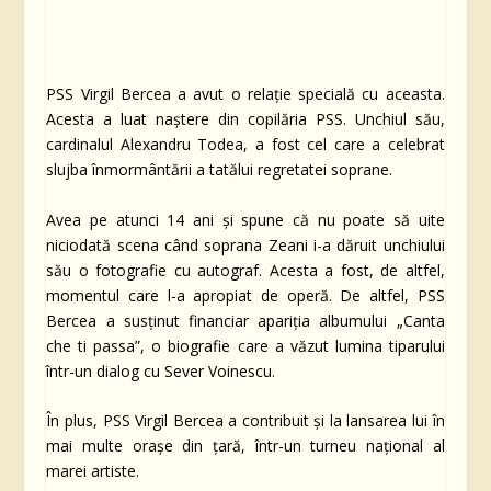
PSS Virgil Bercea a avut o relație specială cu aceasta.
Acesta a luat naștere din copilăria PSS. Unchiul său,
cardinalul Alexandru Todea, a fost cel care a celebrat
slujba înmormântării a tatălui regretatei soprane.
Avea pe atunci 14 ani și spune că nu poate să uite
niciodată scena când soprana Zeani i-a dăruit unchiului
său o fotografie cu autograf. Acesta a fost, de altfel,
momentul care l-a apropiat de operă. De altfel, PSS
Bercea a susținut financiar apariția albumului „Canta
che ti passa”, o biografie care a văzut lumina tiparului
într-un dialog cu Sever Voinescu.
În plus, PSS Virgil Bercea a contribuit și la lansarea lui în
mai multe orașe din țară, într-un turneu național al
marei artiste.