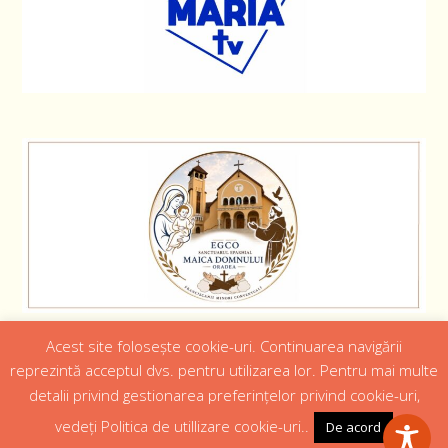
Acest site folosește cookie-uri. Continuarea navigării
Designed by
Web Design 4Us Consulting
|
reprezintă acceptul dvs. pentru utilizarea lor. Pentru mai multe
detalii privind gestionarea preferințelor privind cookie-uri,
Acasa
Istoric
Episcopul
Institutii
Media
Cateheza
vedeți Politica de utillizare cookie-uri..
De acord
Parteneri
Contact
Politică confidențialitate