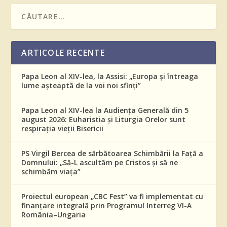
ARTICOLE RECENTE
Papa Leon al XIV-lea, la Assisi: „Europa și întreaga
lume așteaptă de la voi noi sfinți”
Papa Leon al XIV-lea la Audiența Generală din 5
august 2026: Euharistia și Liturgia Orelor sunt
respirația vieții Bisericii
PS Virgil Bercea de sărbătoarea Schimbării la Față a
Domnului: „Să-L ascultăm pe Cristos și să ne
schimbăm viața”
Proiectul european „CBC Fest” va fi implementat cu
finanțare integrală prin Programul Interreg VI-A
România–Ungaria