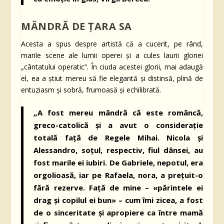
MÂNDRĂ DE ȚARA SA
Acesta a spus despre artistă că a cucerit, pe rând,
marile scene ale lumii operei și a cules laurii gloriei
„cântatului operatic”. În ciuda acestei glorii, mai adaugă
el, ea a știut mereu să fie elegantă și distinsă, plină de
entuziasm și sobră, frumoasă și echilibrată.
„A fost mereu mândră că este româncă,
greco-catolică și a avut o considerație
totală față de Regele Mihai. Nicola și
Alessandro, soțul, respectiv, fiul dânsei, au
fost marile ei iubiri. De Gabriele, nepotul, era
orgolioasă, iar pe Rafaela, nora, a prețuit-o
fără rezerve. Față de mine – «părintele ei
drag și copilul ei bun» – cum îmi zicea, a fost
de o sinceritate și apropiere ca între mamă