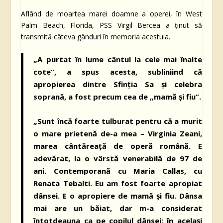
Aflând de moartea marei doamne a operei, în West
Palm Beach, Florida, PSS Virgil Bercea a ținut să
transmită câteva gânduri în memoria acestuia.
„A purtat în lume cântul la cele mai înalte
cote”, a spus acesta, subliniind că
apropierea dintre Sfinția Sa și celebra
soprană, a fost precum cea de „mamă și fiu”.
„Sunt încă foarte tulburat pentru că a murit
o mare prietenă de-a mea – Virginia Zeani,
marea cântăreață de operă română. E
adevărat, la o vârstă venerabilă de 97 de
ani. Contemporană cu Maria Callas, cu
Renata Tebalti. Eu am fost foarte apropiat
dânsei. E o apropiere de mamă şi fiu. Dânsa
mai are un băiat, dar m-a considerat
întotdeauna ca pe copilul dânsei; în acelaşi