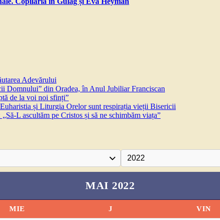
sonale. Copilăria în Gulag și Eva Heyman
căutarea Adevărului
 Domnului” din Oradea, în Anul Jubiliar Franciscan
ă de la voi noi sfinți”
aristia și Liturgia Orelor sunt respirația vieții Bisericii
 „Să-L ascultăm pe Cristos și să ne schimbăm viața”
MAI 2022
MIE
J
VIN