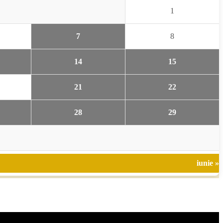
1
7
8
14
15
21
22
28
29
iunie »