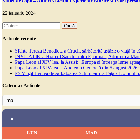
Suflet de copil – Atunci și acum Experiențe istorice și trăiri per
22 ianuarie 2024
Caută
după:
Articole recente
Sfânta Tereza Benedicta a Crucii, sărbătorită astăzi: o viață în 
INVITAȚIE la Hramul Sanctuarului Eparhial „Adormirea Maicii
Papa Leon al XIV-lea, la Assisi: „Europa și întreaga lume așteapt
Papa Leon al XIV-lea la Audiența Generală din 5 august 2026: Euh
PS Virgil Bercea de sărbătoarea Schimbării la Față a Domnului:
Calendar Articole
«
LUN
MAR