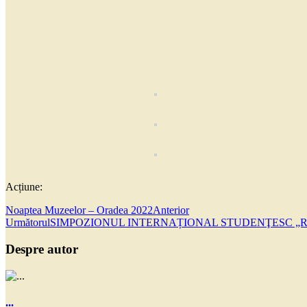
Acțiune:
Noaptea Muzeelor – Oradea 2022
Anterior
Următorul
SIMPOZIONUL INTERNAȚIONAL STUDENŢESC „Real și virtu
Despre autor
...