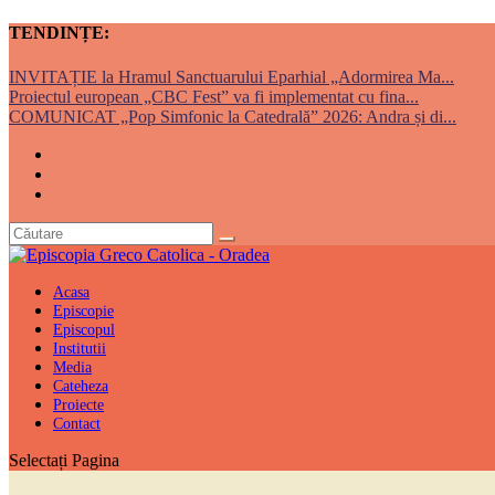
TENDINȚE:
INVITAȚIE la Hramul Sanctuarului Eparhial „Adormirea Ma...
Proiectul european „CBC Fest” va fi implementat cu fina...
COMUNICAT „Pop Simfonic la Catedrală” 2026: Andra și di...
Acasa
Episcopie
Episcopul
Institutii
Media
Cateheza
Proiecte
Contact
Selectați Pagina