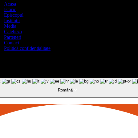
Acasa
Istoric
Episcopul
Institutii
Media
Cateheza
Parteneri
Contact
Politică confidențialitate
Română