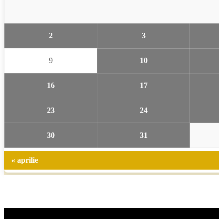
2
3
9
10
16
17
23
24
30
31
« aprilie