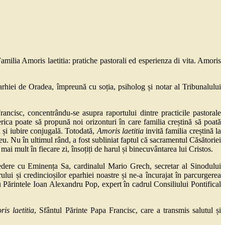
milia Amoris laetitia: pratiche pastorali ed esperienza di vita. Amoris
arhiei de Oradea, împreună cu soția, psiholog și notar al Tribunalului
ancisc, concentrându-se asupra raportului dintre practicile pastorale
serica poate să propună noi orizonturi în care familia creștină să poată
ță și iubire conjugală. Totodată,
Amoris laetitia
invită familia creștină la
u. Nu în ultimul rând, a fost subliniat faptul că sacramentul Căsătoriei
mai mult în fiecare zi, însoțiți de harul și binecuvântarea lui Cristos.
evedere cu Eminența Sa, cardinalul Mario Grech, secretar al Sinodului
ului și credincioșilor eparhiei noastre și ne-a încurajat în parcurgerea
u Părintele Ioan Alexandru Pop, expert în cadrul Consiliului Pontifical
is laetitia
, Sfântul Părinte Papa Francisc, care a transmis salutul și