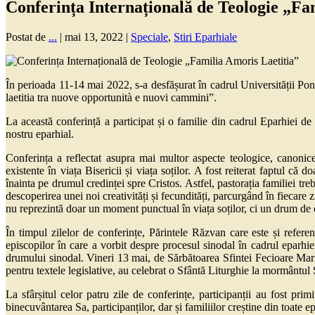
Conferința Internațională de Teologie „Fa
Postat de
...
|
mai 13, 2022
|
Speciale
,
Stiri Eparhiale
În perioada 11-14 mai 2022, s-a desfășurat în cadrul Universității Pon
laetitia tra nuove opportunità e nuovi cammini”.
La această conferință a participat și o familie din cadrul Eparhiei d
nostru eparhial.
Conferința a reflectat asupra mai multor aspecte teologice, canonic
existente în viața Bisericii și viața soților. A fost reiterat faptul c
înainta pe drumul credinței spre Cristos. Astfel, pastorația familiei treb
descoperirea unei noi creativități și fecundități, parcurgând în fiecar
nu reprezintă doar un moment punctual în viața soților, ci un drum de cuno
În timpul zilelor de conferințe, Părintele Răzvan care este și refer
episcopilor în care a vorbit despre procesul sinodal în cadrul eparhiei
drumului sinodal. Vineri 13 mai, de Sărbătoarea Sfintei Fecioare Maria
pentru textele legislative, au celebrat o Sfântă Liturghie la mormântul 
La sfârșitul celor patru zile de conferințe, participanții au fost prim
binecuvântarea Sa, participanților, dar și familiilor creștine din toate e