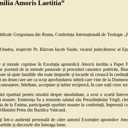
milia Amoris Laetitia”
tificale Gregoriana din Roma, Conferința Internațională de Teologie „Fa
e Oradea, respectiv Pr. Răzvan Iacob Vasile, vicarul judecătoresc al Ep
e și morale cuprinse în Exortația apostolică
Amoris laetitia
a Papei Fr
ă doar pornind de la metode pastorale și proceduri canonice potrivite, Bi
uie să ajute familiile din toate timpurile și locurile să crească în credin
e zi un drum care are ca scop aprofundarea iubirii care vine de la Dumneze
aștere, fidelitate, acceptare și iubire reciprocă, în care soții cresc tot 
entul eparhial pentru sinodul despre sinodalitate, a avut o scurtă într
 noastre. Eminența Sa a transmis salutul său Preasfințitului Virgil, cler
 de la Fatima, participanții eparhiei noastre la conferință, împreună c
Sfântului Petru din Bazilica Vaticană.
iți într-o audiență personală de către autorul Exortației apostolice
Amor
parhiile și diecezele din întreaga lume.