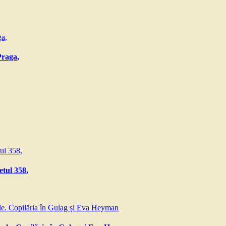
Praga,
etul 358,