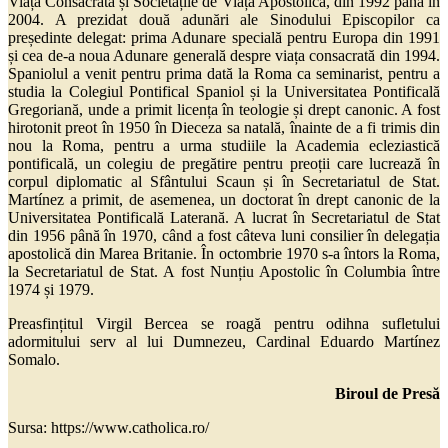
Viață Consacrată și Societățile de Viață Apostolică, din 1992 până în
2004. A prezidat două adunări ale Sinodului Episcopilor ca
președinte delegat: prima Adunare specială pentru Europa din 1991
și cea de-a noua Adunare generală despre viața consacrată din 1994.
Spaniolul a venit pentru prima dată la Roma ca seminarist, pentru a
studia la Colegiul Pontifical Spaniol și la Universitatea Pontificală
Gregoriană, unde a primit licența în teologie și drept canonic. A fost
hirotonit preot în 1950 în Dieceza sa natală, înainte de a fi trimis din
nou la Roma, pentru a urma studiile la Academia ecleziastică
pontificală, un colegiu de pregătire pentru preoții care lucrează în
corpul diplomatic al Sfântului Scaun și în Secretariatul de Stat.
Martínez a primit, de asemenea, un doctorat în drept canonic de la
Universitatea Pontificală Laterană. A lucrat în Secretariatul de Stat
din 1956 până în 1970, când a fost câteva luni consilier în delegația
apostolică din Marea Britanie. În octombrie 1970 s-a întors la Roma,
la Secretariatul de Stat. A fost Nunțiu Apostolic în Columbia între
1974 și 1979.
Preasfințitul Virgil Bercea se roagă pentru odihna sufletului
adormitului serv al lui Dumnezeu, Cardinal Eduardo Martínez
Somalo.
Biroul de Presă
Sursa: https://www.catholica.ro/