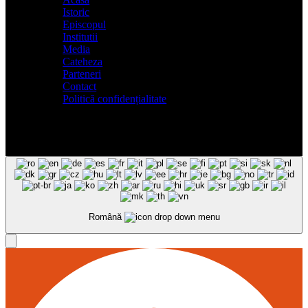
Istoric
Episcopul
Institutii
Media
Cateheza
Parteneri
Contact
Politică confidențialitate
Română