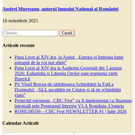
Andrei Mureşanu, autorul Imnului Naţional al României
16 noiembrie 2021
Caută
după:
Articole recente
Papa Leon al XIV-lea, la Assisi: „Europa și întreaga lume
așteaptă de la voi noi sfinți”
Papa Leon al XIV-lea la Audiența Generală din 5 august
2026: Euharistia și Liturgia Orelor sunt respirația vieții
Bisericii
PS Virgil Bercea de sărbătoarea Schimbării la Față a
Domnului: „Să-L ascultăm pe Cristos și să ne schimbăm
viața”
Proiectul european „CBC Fest” va fi implementat cu finanțare
integrală prin Programul Interreg VI-A România–Ungaria
ROHU00356 – CBC Fest NEWSLETTER #1 | Iulie 2026
Calendar Articole