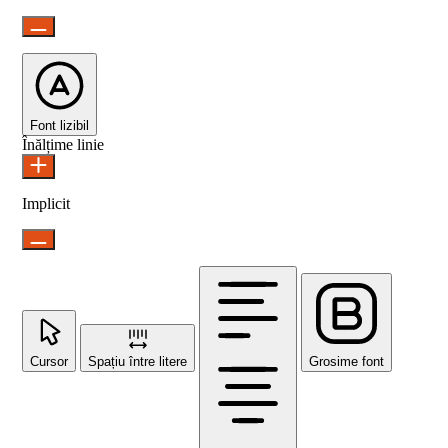
Font lizibil
Înălțime linie
Implicit
Cursor
Spațiu între litere
Grosime font