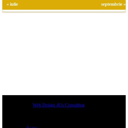
« iulie
septembrie »
Designed by
Web Design 4Us Consulting
|
Acasa