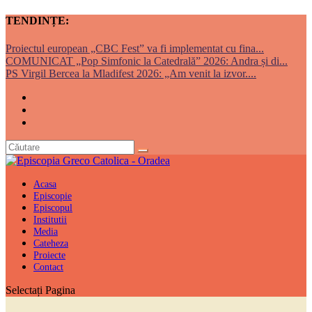
TENDINȚE:
Proiectul european „CBC Fest” va fi implementat cu fina...
COMUNICAT „Pop Simfonic la Catedrală” 2026: Andra și di...
PS Virgil Bercea la Mladifest 2026: „Am venit la izvor....
Acasa
Episcopie
Episcopul
Institutii
Media
Cateheza
Proiecte
Contact
Selectați Pagina