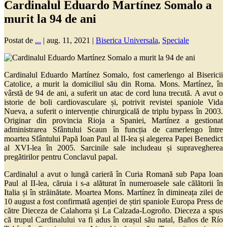
Cardinalul Eduardo Martínez Somalo a
murit la 94 de ani
Postat de
...
|
aug. 11, 2021
|
Biserica Universala
,
Speciale
Cardinalul Eduardo Martínez Somalo, fost camerlengo al Bisericii
Catolice, a murit la domiciliul său din Roma. Mons. Martínez, în
vârstă de 94 de ani, a suferit un atac de cord luna trecută. A avut o
istorie de boli cardiovasculare și, potrivit revistei spaniole Vida
Nueva, a suferit o intervenție chirurgicală de triplu bypass în 2003.
Originar din provincia Rioja a Spaniei, Martínez a gestionat
administrarea Sfântului Scaun în funcția de camerlengo între
moartea Sfântului Papă Ioan Paul al II-lea și alegerea Papei Benedict
al XVI-lea în 2005. Sarcinile sale includeau și supravegherea
pregătirilor pentru Conclavul papal.
Cardinalul a avut o lungă carieră în Curia Romană sub Papa Ioan
Paul al II-lea, căruia i s-a alăturat în numeroasele sale călătorii în
Italia și în străinătate. Moartea Mons. Martínez în dimineața zilei de
10 august a fost confirmată agenției de știri spaniole Europa Press de
către Dieceza de Calahorra și La Calzada-Logroño. Dieceza a spus
că trupul Cardinalului va fi adus în orașul său natal, Baños de Río