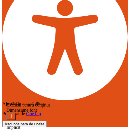
Ajustări la accesibilitate
Extensii pentru conținut
Dimensiune font
Propulsat de
OneTap
Ascunde bara de unelte
Implicit