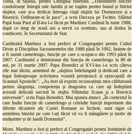
Tobía, în Spania, pentru Liturghia funerară. „Transmitem sincere
condoleanțe întregii sale familii și ne rugăm pentru bunul și fidelul
slujitor, care și-a dedicat întreaga viață slujirii lui Dumnezeu și a
Bisericii. Odihnește-te în pace”, a scris Dieceza pe Twitter. Sfântul
Papă Ioan Paul al II-lea l-a făcut pe Martínez Cardinal în iunie 1988,
după ce timp de nouă ani a servit ca sostituto, sau al doilea în
conducere, în Secretariatul de Stat.
Cardinalul Martínez a fost prefect al Congregației pentru Cultul
Divin și Disciplina Sacramentelor din 1988 până în 1992, înainte de
a fi numit camerlengo, funcție pe care a ocupat-o din 1993 până în
2007. Cardinalul a demisionat din funcția de camerlengo la 80 de
ani, pe 31 martie 2007. Papa Benedict al XVI-lea i-a scris câteva
zile mai târziu, amintind de „slujirea îndelungată și dedicată care a
legat îndeaproape activitatea voastră preoțească și episcopală de
Scaunul Apostolic”. „Aș dori să exprim recunoștința mea călduroasă
pentru sârguința, competența și dragostea cu care ați îndeplinit
această delicată sarcină în slujba Sfântului Scaun și a Bisericii
universale”, scria Papa Benedict. Mai spunea atunci: „În contextul în
care înalta funcție de camerlengo și celelalte funcții importante din
diferite dicastere ale Curiei Romane se încheie, sunt sigur că
amintirea binelui pe care l-ați făcut vă va fi mângâiere și motiv de
mulțumire și de laudă Domnului”.
Mons. Martínez a fost și prefect al Congregației pentru Institutele de