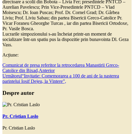
directoare a scolii din Bobota – Livia Fer; presedintele PNTCD –
Aurelian Pavelescu; Prin Vice-Presedintele PNTCD – Vlad
Moisescu; Dr. Ioan Puscas; Prof. Dr. Cornel Grad; Dr. Gârbea
Liviu; Prof. Liviu Sabau; din partea Bisericii Greco-Catolice Pr.
Vicar Foraneu Gheorghe Turcas , iar din partea Bisericii Ortodoxe,
Pr. Vasile Bosca.
Lucrarile simpozionului s-au încheiat printr-un moment de
socializare într-un spatiu pus la dispozitie prin bunavointa Dl. Geza
Vass.
Acțiune:
Comunicat de presa referitor la retrocedarea Manastirii Greco-
Catolice din Bixad,
Anterior
Următorul
“Invitatie: Comemorarea a 100 de ani de la nasterea
parintelui Iosif Dejeu, la Vintere”,
Despre autor
Pr. Cristian Laslo
Pr. Cristian Laslo