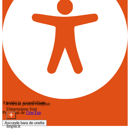
Ajustări la accesibilitate
Extensii pentru conținut
Dimensiune font
Propulsat de
OneTap
Ascunde bara de unelte
Implicit