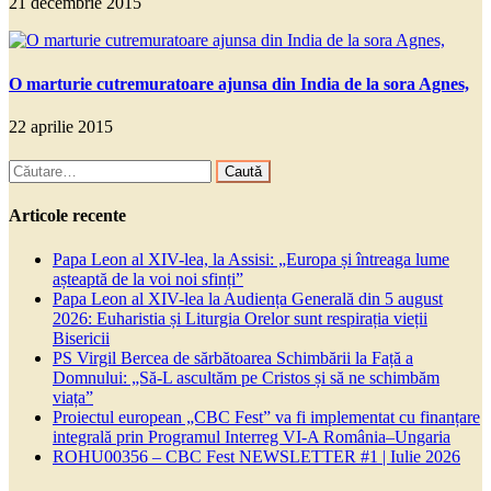
21 decembrie 2015
O marturie cutremuratoare ajunsa din India de la sora Agnes,
22 aprilie 2015
Caută
după:
Articole recente
Papa Leon al XIV-lea, la Assisi: „Europa și întreaga lume
așteaptă de la voi noi sfinți”
Papa Leon al XIV-lea la Audiența Generală din 5 august
2026: Euharistia și Liturgia Orelor sunt respirația vieții
Bisericii
PS Virgil Bercea de sărbătoarea Schimbării la Față a
Domnului: „Să-L ascultăm pe Cristos și să ne schimbăm
viața”
Proiectul european „CBC Fest” va fi implementat cu finanțare
integrală prin Programul Interreg VI-A România–Ungaria
ROHU00356 – CBC Fest NEWSLETTER #1 | Iulie 2026