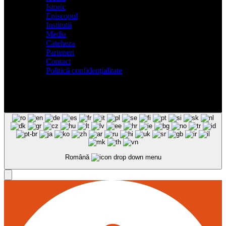
Istoric
Episcopul
Institutii
Media
Cateheza
Parteneri
Contact
Politică confidențialitate
Română