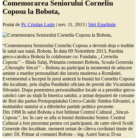
Comemorarea Seniorului Corneliu
Coposu la Bobota,
Postat de
Pr. Cristian Laslo
|
nov. 11, 2013
|
Stiri Eparhiale
“Comemorarea Seniorului Corneliu Coposu a devenit deja o traditie
în satul sau natal, Bobota. În data 09 Noiembrie 2013, Parohia
greco-catolica Bobota în colaborare cu: Fundatia
„Corneliu
Coposu”
– filiala Salaj, Primaria comunei Bobota, Scoala Generala
„Gheorghe Sincai”
– Bobota au participat la momentul de aducere
aminte a marilor personalitati din istoria moderna a României.
Evenimentul a început în jurul amiezii la bustul lui Corneliu Coposu
din localitate, prin slujba Panihidei oficiata de preotii din Vicariatului
Silvaniei. Dupa pomenirea personalitatilor locale si a preotilor greco-
catolici care au slujit în biserica satului, a urmat depuneri de coroane
de flori din partea Protopopiatului Greco-Catolic Simleu-Silvaniei, a
institutiilor statului si a diferitelor partide politice prezente.
Din 1998 în satul Bobota a fost înfiintat Centrul Cultural
„Sincai-
Coposu”,
loc în care se afla si bustul distinsului Senior. Centrul
Cultural a fost prezentat pentru cei participanti, de catre elevii Scolii
Generale din localitate, moment urmat de câteva cuvântari tinute de
catre: Dl. Primar al comunei Bobota – ing. Aurel Sarca; D-na