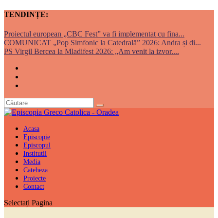
TENDINȚE:
Proiectul european „CBC Fest” va fi implementat cu fina...
COMUNICAT „Pop Simfonic la Catedrală” 2026: Andra și di...
PS Virgil Bercea la Mladifest 2026: „Am venit la izvor....
Acasa
Episcopie
Episcopul
Institutii
Media
Cateheza
Proiecte
Contact
Selectați Pagina