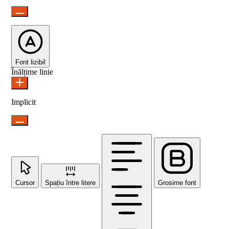
Font lizibil
Înălțime linie
Implicit
Cursor
Spațiu între litere
Grosime font