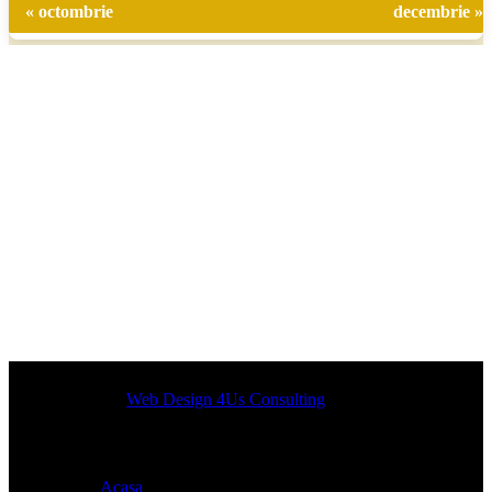
« octombrie
decembrie »
Designed by
Web Design 4Us Consulting
|
Acasa