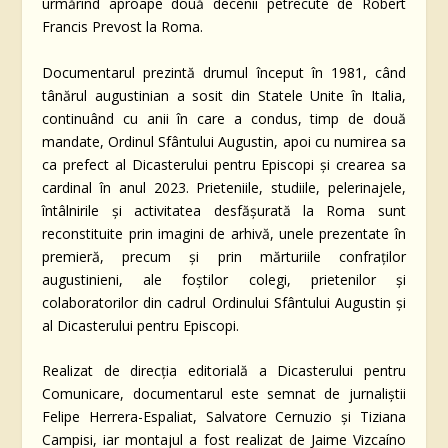
urmărind aproape două decenii petrecute de Robert
Francis Prevost la Roma.
Documentarul prezintă drumul început în 1981, când
tânărul augustinian a sosit din Statele Unite în Italia,
continuând cu anii în care a condus, timp de două
mandate, Ordinul Sfântului Augustin, apoi cu numirea sa
ca prefect al Dicasterului pentru Episcopi și crearea sa
cardinal în anul 2023. Prieteniile, studiile, pelerinajele,
întâlnirile și activitatea desfășurată la Roma sunt
reconstituite prin imagini de arhivă, unele prezentate în
premieră, precum și prin mărturiile confraților
augustinieni, ale foștilor colegi, prietenilor și
colaboratorilor din cadrul Ordinului Sfântului Augustin și
al Dicasterului pentru Episcopi.
Realizat de direcția editorială a Dicasterului pentru
Comunicare, documentarul este semnat de jurnaliștii
Felipe Herrera-Espaliat, Salvatore Cernuzio și Tiziana
Campisi, iar montajul a fost realizat de Jaime Vizcaíno