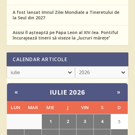
A fost lansat Imnul Zilei Mondiale a Tineretului de
la Seul din 2027
Assisi îl așteaptă pe Papa Leon al XIV-lea. Pontiful
încurajează tinerii să viseze la „lucruri mărețe”
CALENDAR ARTICOLE
IULIE 2026
«
»
LUN
MAR
MIE
J
VIN
S
D
1
2
3
4
5