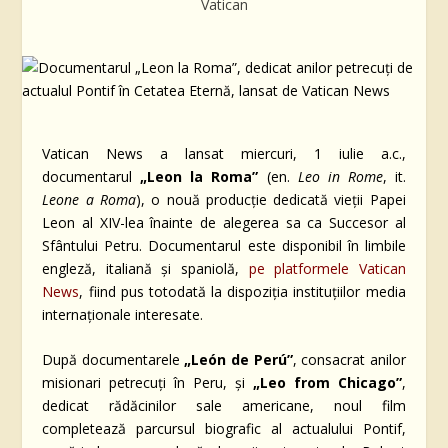
Vatican
Vatican News a lansat miercuri, 1 iulie a.c.,
documentarul
„Leon la Roma”
(en.
Leo in Rome
, it.
Leone a Roma
), o nouă producție dedicată vieții Papei
Leon al XIV-lea înainte de alegerea sa ca Succesor al
Sfântului Petru. Documentarul este disponibil în limbile
engleză, italiană și spaniolă,
pe platformele Vatican
News
, fiind pus totodată la dispoziția instituțiilor media
internaționale interesate.
După documentarele
„León de Perú”
, consacrat anilor
misionari petrecuți în Peru, și
„Leo from Chicago”
,
dedicat rădăcinilor sale americane, noul film
completează parcursul biografic al actualului Pontif,