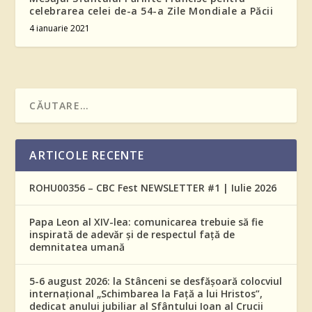
celebrarea celei de-a 54-a Zile Mondiale a Păcii
4 ianuarie 2021
ARTICOLE RECENTE
ROHU00356 – CBC Fest NEWSLETTER #1 | Iulie 2026
Papa Leon al XIV-lea: comunicarea trebuie să fie
inspirată de adevăr și de respectul față de
demnitatea umană
5-6 august 2026: la Stânceni se desfășoară colocviul
internațional „Schimbarea la Față a lui Hristos”,
dedicat anului jubiliar al Sfântului Ioan al Crucii