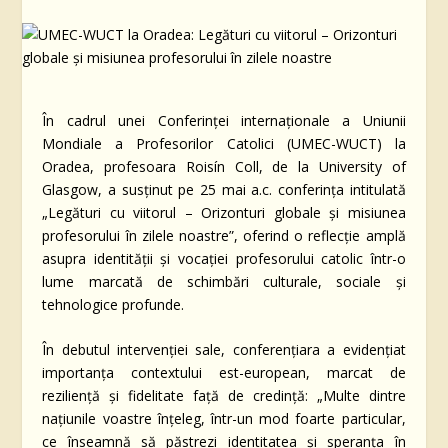
În cadrul unei Conferinței internaționale a Uniunii
Mondiale a Profesorilor Catolici (UMEC-WUCT) la
Oradea, profesoara Roisín Coll, de la
University of
Glasgow
, a susținut pe 25 mai a.c. conferința intitulată
„Legături cu viitorul – Orizonturi globale și misiunea
profesorului în zilele noastre”, oferind o reflecție amplă
asupra identității și vocației profesorului catolic într-o
lume marcată de schimbări culturale, sociale și
tehnologice profunde.
În debutul intervenției sale, conferențiara a evidențiat
importanța contextului est-european, marcat de
reziliență și fidelitate față de credință: „Multe dintre
națiunile voastre înțeleg, într-un mod foarte particular,
ce înseamnă să păstrezi identitatea și speranța în