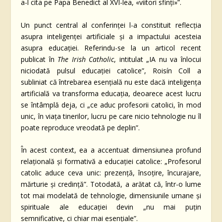
a-l cita pe Papa Benedict al XVI-lea, «viitori sfinți»”.
Un punct central al conferinței l-a constituit reflecția
asupra inteligenței artificiale și a impactului acesteia
asupra educației. Referindu-se la un articol recent
publicat în
The Irish Catholic
, intitulat „IA nu va înlocui
niciodată pulsul educației catolice”, Roisín Coll a
subliniat că întrebarea esențială nu este dacă inteligența
artificială va transforma educația, deoarece acest lucru
se întâmplă deja, ci „ce aduc profesorii catolici, în mod
unic, în viața tinerilor, lucru pe care nicio tehnologie nu îl
poate reproduce vreodată pe deplin”.
În acest context, ea a accentuat dimensiunea profund
relațională și formativă a educației catolice: „Profesorul
catolic aduce ceva unic: prezență, însoțire, încurajare,
mărturie și credință”. Totodată, a arătat că, într-o lume
tot mai modelată de tehnologie, dimensiunile umane și
spirituale ale educației devin „nu mai puțin
semnificative, ci chiar mai esențiale”.