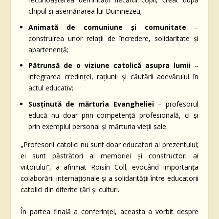
chipul și asemănarea lui Dumnezeu;
Animată de comuniune și comunitate
–
construirea unor relații de încredere, solidaritate și
apartenență;
Pătrunsă de o viziune catolică asupra lumii
–
integrarea credinței, rațiunii și căutării adevărului în
actul educativ;
Susținută de mărturia Evangheliei
– profesorul
educă nu doar prin competență profesională, ci și
prin exemplul personal și mărturia vieții sale.
„Profesorii catolici nu sunt doar educatori ai prezentului;
ei sunt păstrători ai memoriei și constructori ai
viitorului”, a afirmat Roisín Coll, evocând importanța
colaborării internaționale și a solidarității între educatorii
catolici din diferite țări și culturi.
În partea finală a conferinței, aceasta a vorbit despre