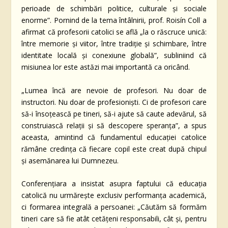
perioade de schimbări politice, culturale și sociale
enorme”. Pornind de la tema întâlnirii, prof. Roisín Coll a
afirmat că profesorii catolici se află „la o răscruce unică:
între memorie și viitor, între tradiție și schimbare, între
identitate locală și conexiune globală”, subliniind că
misiunea lor este astăzi mai importantă ca oricând.
„Lumea încă are nevoie de profesori. Nu doar de
instructori. Nu doar de profesioniști. Ci de profesori care
să-i însoțească pe tineri, să-i ajute să caute adevărul, să
construiască relații și să descopere speranța”, a spus
aceasta, amintind că fundamentul educației catolice
rămâne credința că fiecare copil este creat după chipul
și asemănarea lui Dumnezeu.
Conferențiara a insistat asupra faptului că educația
catolică nu urmărește exclusiv performanța academică,
ci formarea integrală a persoanei: „Căutăm să formăm
tineri care să fie atât cetățeni responsabili, cât și, pentru