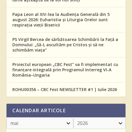
Papa Leon al XIV-lea la Audiența Generală din 5
august 2026: Euharistia și Liturgia Orelor sunt
respirația vieții Bisericii
PS Virgil Bercea de sărbătoarea Schimbării la Față a
Domnului: „Să-L ascultăm pe Cristos și să ne
schimbăm viața”
Proiectul european „CBC Fest” va fi implementat cu
finanțare integrală prin Programul Interreg VI-A
România–Ungaria
ROHU00356 – CBC Fest NEWSLETTER #1 | Iulie 2026
CALENDAR ARTICOLE