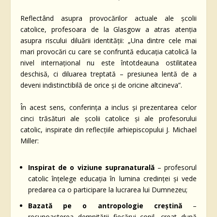
Reflectând asupra provocărilor actuale ale școlii
catolice, profesoara de la Glasgow a atras atenția
asupra riscului diluării identității: „Una dintre cele mai
mari provocări cu care se confruntă educația catolică la
nivel internațional nu este întotdeauna ostilitatea
deschisă, ci diluarea treptată – presiunea lentă de a
deveni indistinctibilă de orice și de oricine altcineva”.
În acest sens, conferința a inclus și prezentarea celor
cinci trăsături ale școlii catolice și ale profesorului
catolic, inspirate din reflecțiile arhiepiscopului J. Michael
Miller:
Inspirat de o viziune supranaturală
– profesorul
catolic înțelege educația în lumina credinței și vede
predarea ca o participare la lucrarea lui Dumnezeu;
Bazată pe o antropologie creștină
–
recunoașterea demnității fiecărui copil, creat după