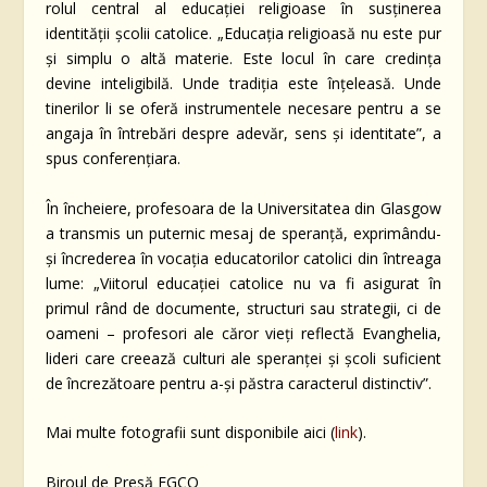
rolul central al educației religioase în susținerea
identității școlii catolice. „Educația religioasă nu este pur
și simplu o altă materie. Este locul în care credința
devine inteligibilă. Unde tradiția este înțeleasă. Unde
tinerilor li se oferă instrumentele necesare pentru a se
angaja în întrebări despre adevăr, sens și identitate”, a
spus conferențiara.
În încheiere, profesoara de la Universitatea din Glasgow
a transmis un puternic mesaj de speranță, exprimându-
și încrederea în vocația educatorilor catolici din întreaga
lume: „Viitorul educației catolice nu va fi asigurat în
primul rând de documente, structuri sau strategii, ci de
oameni – profesori ale căror vieți reflectă Evanghelia,
lideri care creează culturi ale speranței și școli suficient
de încrezătoare pentru a-și păstra caracterul distinctiv”.
Mai multe fotografii sunt disponibile aici (
link
).
Biroul de Presă EGCO