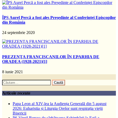
ÎPS Aurel Percă a fost ales Președinte al Conferinței Episcopilor
din România
24 septembrie 2020
PREZENŢA FRANCISCANILOR ÎN EPARHIA DE
ORADEA (1928-2021)[1]
8 iunie 2021
Caută
după:
Articole recente
Papa Leon al XIV-lea la Audiența Generală din 5 august
2026: Euharistia și Liturgia Orelor sunt respirația vieții
Bisericii
PS Virgil Bercea de sărbătoarea Schimbării la Față a