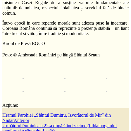
misiunea Casei Regale de a susține valorile fundamentale ale
națiunii: demnitatea, respectul, loialitatea și serviciul față de binele
comun.
Într-o epocă în care reperele morale sunt adesea puse la încercare,
Coroana Română continuă să reprezinte o prezență stabilă – un liant
între trecut și viitor, între tradiție și modernitate.
Biroul de Presă EGCO
Foto: © Ambasada României pe lângă Sfântul Scaun
Acțiune:
Hramul Parohiei „Sfântul Dumitru, Izvorâtorul de Mir” din
Nădar
Anterior
Următorul
Duminica a 22-a după Cincizecime (Pilda bogatului
nemilos și a săracului Lazăr)