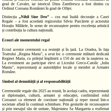
grad de Cavaler, iar istoricul Dinu Zamfirescu a fost distins cu
Ordinul Coroana României în grad de Ofițer.
Distincția
„Nihil Sine Deo”
– cea mai înaltă decorație a Casei
Regale – a fost acordată regizorului Silviu Purcărete și actorului
Horațiu Mălăele, în semn de recunoaștere pentru excelența artistică
și contribuția la cultura națională.
Ecouri ale momentului regal
Ecoul acestor ceremonii s-a resimțit și în țară. La Oradea, în fața
Teatrului „Regina Maria”, a avut loc o ceremonie militară dedicată
Reginei Maria, cu prilejul împlinirii a 150 de ani de la nașterea sa.
La eveniment au participat elevi ai Liceului Greco-Catolic „Iuliu
Maniu”, reprezentanți ai autorităților locale și membri ai Armatei
Române.
Simbol al demnității și al responsabilității
Ceremoniile regale din 2025 au reunit, în același cadru, reprezentanți
ai diplomației, culturii, armatei și educației, confirmând rolul
Coroanei ca element de coeziune națională și reper moral într-o
societate aflată în continuă schimbare. Prin gesturile de recunoaștere
și prin mesajul său de unitate, Majestatea Sa Margareta a reafirmat