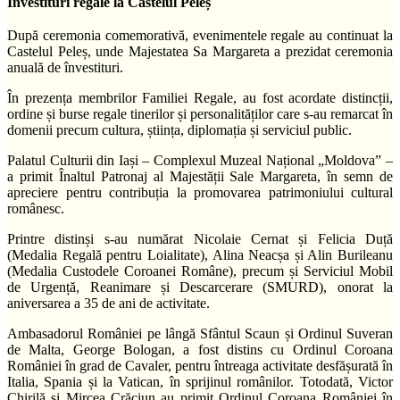
Învestituri regale la Castelul Peleș
După ceremonia comemorativă, evenimentele regale au continuat la
Castelul Peleș, unde Majestatea Sa Margareta a prezidat ceremonia
anuală de învestituri.
În prezența membrilor Familiei Regale, au fost acordate distincții,
ordine și burse regale tinerilor și personalităților care s-au remarcat în
domenii precum cultura, știința, diplomația și serviciul public.
Palatul Culturii din Iași – Complexul Muzeal Național „Moldova” –
a primit Înaltul Patronaj al Majestății Sale Margareta, în semn de
apreciere pentru contribuția la promovarea patrimoniului cultural
românesc.
Printre distinși s-au numărat Nicolaie Cernat și Felicia Duță
(Medalia Regală pentru Loialitate), Alina Neacșa și Alin Burileanu
(Medalia Custodele Coroanei Române), precum și Serviciul Mobil
de Urgență, Reanimare și Descarcerare (SMURD), onorat la
aniversarea a 35 de ani de activitate.
Ambasadorul României pe lângă Sfântul Scaun și Ordinul Suveran
de Malta, George Bologan, a fost distins cu Ordinul Coroana
României în grad de Cavaler, pentru întreaga activitate desfășurată în
Italia, Spania și la Vatican, în sprijinul românilor. Totodată, Victor
Chirilă și Mircea Crăciun au primit Ordinul Coroana României în