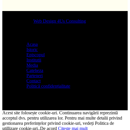
Designed by
Web Design 4Us Consulting
|
Acasa
Istoric
Episcopul
Institutii
Media
Cateheza
Parteneri
Contact
Politică confidențialitate
Acest site folosește cookie-uri. Continuarea navigării reprezintă
acceptul dvs. pentru utilizarea lor. Pentru mai multe detalii privind
gestionarea preferințelor privind cookie-uri, vedeți Politica de
utillizare cookie-uri..
De acord
Citeste mai mult