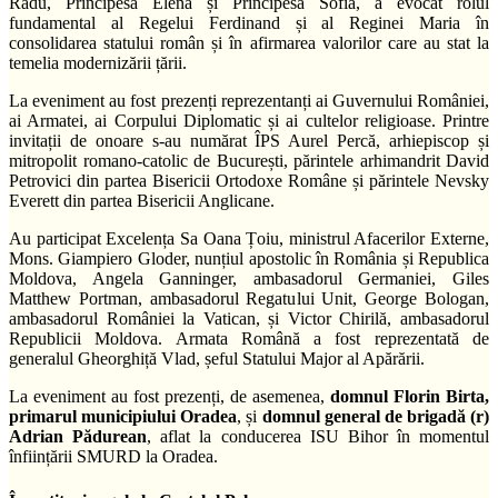
Radu, Principesa Elena și Principesa Sofia, a evocat rolul
fundamental al Regelui Ferdinand și al Reginei Maria în
consolidarea statului român și în afirmarea valorilor care au stat la
temelia modernizării țării.
La eveniment au fost prezenți reprezentanți ai Guvernului României,
ai Armatei, ai Corpului Diplomatic și ai cultelor religioase. Printre
invitații de onoare s-au numărat ÎPS Aurel Percă, arhiepiscop și
mitropolit romano-catolic de București, părintele arhimandrit David
Petrovici din partea Bisericii Ortodoxe Române și părintele Nevsky
Everett din partea Bisericii Anglicane.
Au participat Excelența Sa Oana Țoiu, ministrul Afacerilor Externe,
Mons. Giampiero Gloder, nunțiul apostolic în România și Republica
Moldova, Angela Ganninger, ambasadorul Germaniei, Giles
Matthew Portman, ambasadorul Regatului Unit, George Bologan,
ambasadorul României la Vatican, și Victor Chirilă, ambasadorul
Republicii Moldova. Armata Română a fost reprezentată de
generalul Gheorghiță Vlad, șeful Statului Major al Apărării.
La eveniment au fost prezenți, de asemenea,
domnul Florin Birta,
primarul municipiului Oradea
, și
domnul general de brigadă (r)
Adrian Pădurean
, aflat la conducerea ISU Bihor în momentul
înființării SMURD la Oradea.