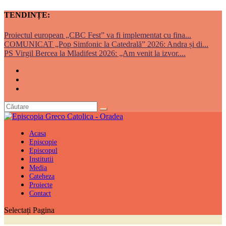
TENDINȚE:
Proiectul european „CBC Fest” va fi implementat cu fina...
COMUNICAT „Pop Simfonic la Catedrală” 2026: Andra și di...
PS Virgil Bercea la Mladifest 2026: „Am venit la izvor....
Acasa
Episcopie
Episcopul
Institutii
Media
Cateheza
Proiecte
Contact
Selectați Pagina