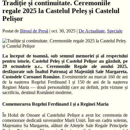
Tradiție și continuitate. Ceremoniile
regale 2025 la Castelul Peleș și Castelul
Pelișor
Postat de
Biroul de Presă
|
oct. 30, 2025
|
De Actualitate
,
Speciale
La început de toamnă, sub semnul memoriei și al respectului
pentru istorie, Castelul Peleș și Castelul Pelișor au găzduit, pe
29 octombrie a.c., Ceremoniile Regale ale anului 2025,
desfășurate sub Înaltul Patronaj al Majestății Sale Margareta,
Custodele Coroanei Române.
Evenimentele au marcat 160 de ani
de la nașterea Regelui Ferdinand I și 150 de ani de la nașterea
Reginei Maria — două personalități care au definit, prin viziune și
sacrificiu, destinul României moderne.
Comemorarea Regelui Ferdinand I și a Reginei Maria
În Holul de Onoare al Castelului Pelișor a avut loc ceremonia de
comemorare dedicată suveranilor Marii Uniri. Într-un cadru solemn,
Majestatea Sa Margareta, alături de Altețele Sale Regale Principele