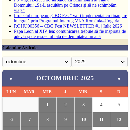
Domnului: „Să-L ascultăm pe Cristos și să ne schimbăm
viața”
Proiectul european „CBC Fest” va fi implementat cu finanțare
integrală prin Programul Interreg VI-A România–Ungaria
ROHU00356 – CBC Fest NEWSLETTER #1 | Iulie 2026
Papa Leon al XIV-lea: comunicarea trebuie să fie inspirată de
adevăr și de respectul față de demnitatea umană
Calendar Articole
OCTOMBRIE 2025
«
»
LUN
MAR
MIE
J
VIN
S
D
1
2
3
4
5
6
7
8
9
10
11
12