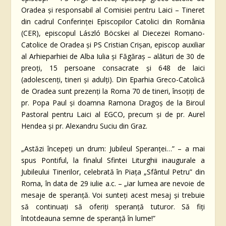
Oradea și responsabil al Comisiei pentru Laici – Tineret
din cadrul Conferinței Episcopilor Catolici din România
(CER), episcopul László Böcskei al Diecezei Romano-
Catolice de Oradea și PS Cristian Crișan, episcop auxiliar
al Arhieparhiei de Alba Iulia și Făgăraș – alături de 30 de
preoți, 15 persoane consacrate și 648 de laici
(adolescenți, tineri și adulți). Din Eparhia Greco-Catolică
de Oradea sunt prezenți la Roma 70 de tineri, însoțiți de
pr. Popa Paul și doamna Ramona Dragoș de la Biroul
Pastoral pentru Laici al EGCO, precum și de pr. Aurel
Hendea și pr. Alexandru Suciu din Graz.
„Astăzi începeți un drum: Jubileul Speranței…” – a mai
spus Pontiful, la finalul Sfintei Liturghii inaugurale a
Jubileului Tinerilor, celebrată în Piața „Sfântul Petru” din
Roma, în data de 29 iulie a.c. – „iar lumea are nevoie de
mesaje de speranță. Voi sunteți acest mesaj și trebuie
să continuați să oferiți speranță tuturor. Să fiți
întotdeauna semne de speranță în lume!”