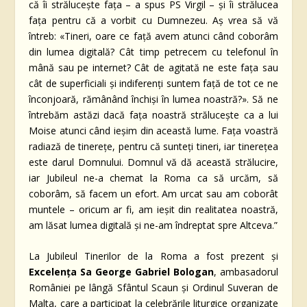
că îi strălucește fața – a spus PS Virgil – și îi strălucea
fața pentru că a vorbit cu Dumnezeu. Aș vrea să vă
întreb: «Tineri, oare ce față avem atunci când coborâm
din lumea digitală? Cât timp petrecem cu telefonul în
mână sau pe internet? Cât de agitată ne este fața sau
cât de superficiali și indiferenți suntem față de tot ce ne
înconjoară, rămânând închiși în lumea noastră?». Să ne
întrebăm astăzi dacă fața noastră strălucește ca a lui
Moise atunci când ieșim din această lume. Fața voastră
radiază de tinerețe, pentru că sunteți tineri, iar tinerețea
este darul Domnului. Domnul vă dă această strălucire,
iar Jubileul ne-a chemat la Roma ca să urcăm, să
coborâm, să facem un efort. Am urcat sau am coborât
muntele – oricum ar fi, am ieșit din realitatea noastră,
am lăsat lumea digitală și ne-am îndreptat spre Altceva.”
La Jubileul Tinerilor de la Roma a fost prezent și
Excelența Sa George Gabriel Bologan
, ambasadorul
României pe lângă Sfântul Scaun și Ordinul Suveran de
Malta, care a participat la celebrările liturgice organizate