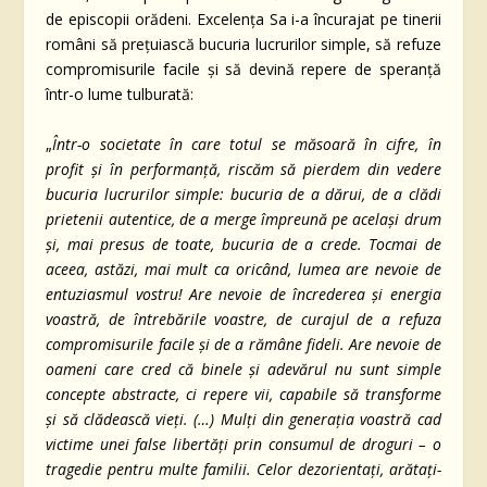
de episcopii orădeni. Excelența Sa i-a încurajat pe tinerii
români să prețuiască bucuria lucrurilor simple, să refuze
compromisurile facile și să devină repere de speranță
într-o lume tulburată:
„
Într-o societate în care totul se măsoară în cifre, în
profit și în performanță, riscăm să pierdem din vedere
bucuria lucrurilor simple: bucuria de a dărui, de a clădi
prietenii autentice, de a merge împreună pe același drum
și, mai presus de toate, bucuria de a crede. Tocmai de
aceea, astăzi, mai mult ca oricând, lumea are nevoie de
entuziasmul vostru! Are nevoie de încrederea și energia
voastră, de întrebările voastre, de curajul de a refuza
compromisurile facile și de a rămâne fideli. Are nevoie de
oameni care cred că binele și adevărul nu sunt simple
concepte abstracte, ci repere vii, capabile să transforme
și să clădească vieți. (…) Mulți din generația voastră cad
victime unei false libertăți prin consumul de droguri – o
tragedie pentru multe familii. Celor dezorientați, arătați-