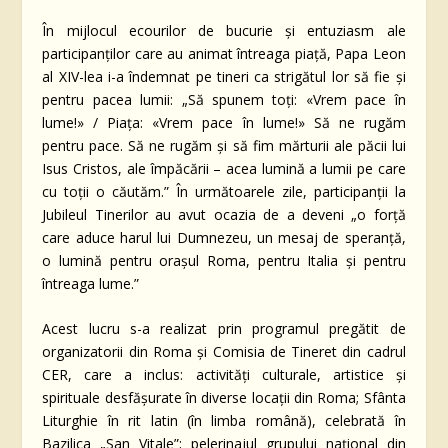
În mijlocul ecourilor de bucurie și entuziasm ale
participanților care au animat întreaga piață, Papa Leon
al XIV-lea i-a îndemnat pe tineri ca strigătul lor să fie și
pentru pacea lumii: „Să spunem toți: «Vrem pace în
lume!» / Piața: «Vrem pace în lume!» Să ne rugăm
pentru pace. Să ne rugăm și să fim mărturii ale păcii lui
Isus Cristos, ale împăcării – acea lumină a lumii pe care
cu toții o căutăm.” În următoarele zile, participanții la
Jubileul Tinerilor au avut ocazia de a deveni „o forță
care aduce harul lui Dumnezeu, un mesaj de speranță,
o lumină pentru orașul Roma, pentru Italia și pentru
întreaga lume.”
Acest lucru s-a realizat prin programul pregătit de
organizatorii din Roma și Comisia de Tineret din cadrul
CER, care a inclus: activități culturale, artistice și
spirituale desfășurate în diverse locații din Roma; Sfânta
Liturghie în rit latin (în limba română), celebrată în
Bazilica „San Vitale”; pelerinajul grupului național din