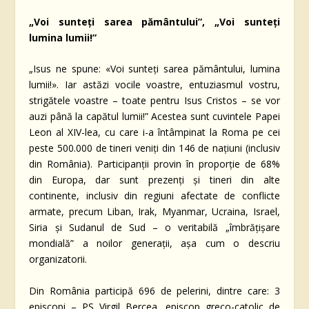
„Voi sunteți sarea pământului”, „Voi sunteți
lumina lumii!”
„Isus ne spune: «Voi sunteți sarea pământului, lumina
lumii!». Iar astăzi vocile voastre, entuziasmul vostru,
strigătele voastre – toate pentru Isus Cristos – se vor
auzi până la capătul lumii!” Acestea sunt cuvintele Papei
Leon al XIV-lea, cu care i-a întâmpinat la Roma pe cei
peste 500.000 de tineri veniți din 146 de națiuni (inclusiv
din România). Participanții provin în proporție de 68%
din Europa, dar sunt prezenți și tineri din alte
continente, inclusiv din regiuni afectate de conflicte
armate, precum Liban, Irak, Myanmar, Ucraina, Israel,
Siria și Sudanul de Sud – o veritabilă „îmbrățișare
mondială” a noilor generații, așa cum o descriu
organizatorii.
Din România participă 696 de pelerini, dintre care: 3
episcopi – PS Virgil Bercea, episcop greco-catolic de