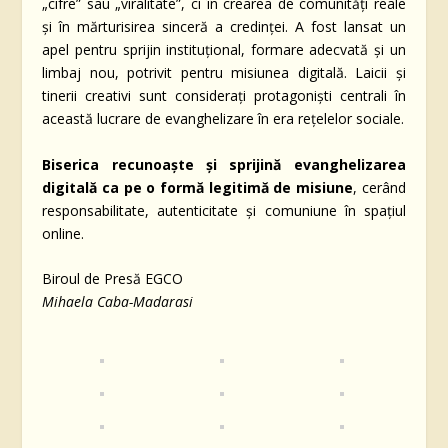
„cifre” sau „viralitate”, ci în crearea de comunități reale
și în mărturisirea sinceră a credinței. A fost lansat un
apel pentru sprijin instituțional, formare adecvată și un
limbaj nou, potrivit pentru misiunea digitală. Laicii și
tinerii creativi sunt considerați protagoniști centrali în
această lucrare de evanghelizare în era rețelelor sociale.
Biserica recunoaște și sprijină evanghelizarea
digitală ca pe o formă legitimă de misiune
, cerând
responsabilitate, autenticitate și comuniune în spațiul
online.
Biroul de Presă EGCO
Mihaela Caba-Madarasi