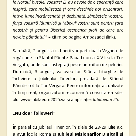
le Nordul busolei voastre! Ei au nevoie de o speranță care
inspiră, care mobilizează și care deschide noi orizonturi.
Într-o lume încrâncenată și dezbinată, zâmbetele voastre,
forța voastră lăuntrică și ‘vibe-ul’ vostru sunt pentru țara
noastră și pentru Biserică asemenea ploii de care are
nevoie pământul
.” – citim pe pagina Ambasadei (
link
).
Sâmbătă, 2 august a.c., tinerii vor participa la Veghea de
rugăciune cu Sfântul Părinte Papa Leon al XIV-lea la Tor
Vergata, unde sunt așteptați peste un milion de pelerini.
Duminică, 3 august, va avea loc Sfânta Liturghie de
încheiere a Jubileului Tinerilor, prezidată de Sfântul
Părinte tot la Tor Vergata. Pentru informații actualizate
în timp real, organizatorii recomandă consultarea site-
ului www.iubilaeum2025.va și a aplicației
Iubilaeum 25
.
„Nu doar followeri”
În paralel cu Jubileul Tinerilor, în zilele de 28-29 iulie a.c.
a avut loc la Roma și
Jubileul Misionarilor Digitali și