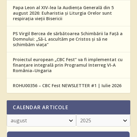
Papa Leon al XIV-lea la Audiența Generală din 5
august 2026: Euharistia și Liturgia Orelor sunt
respirația vieții Bisericii
PS Virgil Bercea de sărbătoarea Schimbării la Față a
Domnului: „Să-L ascultăm pe Cristos și să ne
schimbăm viața”
Proiectul european „CBC Fest” va fi implementat cu
finanțare integrală prin Programul Interreg VI-A
România–Ungaria
ROHU00356 – CBC Fest NEWSLETTER #1 | Iulie 2026
CALENDAR ARTICOLE