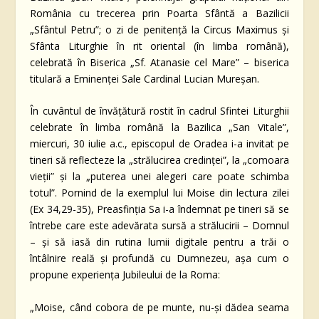
România cu trecerea prin Poarta Sfântă a Bazilicii
„Sfântul Petru”; o zi de penitență la Circus Maximus și
Sfânta Liturghie în rit oriental (în limba română),
celebrată în Biserica „Sf. Atanasie cel Mare” – biserica
titulară a Eminenței Sale Cardinal Lucian Mureșan.
În cuvântul de învățătură rostit în cadrul Sfintei Liturghii
celebrate în limba română la Bazilica „San Vitale”,
miercuri, 30 iulie a.c., episcopul de Oradea i-a invitat pe
tineri să reflecteze la „strălucirea credinței”, la „comoara
vieții” și la „puterea unei alegeri care poate schimba
totul”. Pornind de la exemplul lui Moise din lectura zilei
(Ex 34,29-35), Preasfinția Sa i-a îndemnat pe tineri să se
întrebe care este adevărata sursă a strălucirii – Domnul
– și să iasă din rutina lumii digitale pentru a trăi o
întâlnire reală și profundă cu Dumnezeu, așa cum o
propune experiența Jubileului de la Roma:
„Moise, când cobora de pe munte, nu-și dădea seama