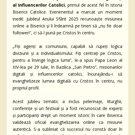
al Influencerilor Catolici
, primul de acest fel în istoria
Bisericii Catolice. Evenimentul a marcat un moment
inedit: Jubileul Anului Sfânt 2025 recunoaște misiunea
online a Bisericii și îi îndeamnă pe tineri să „nu fie doar
followeri”, ci să-l pună pe Cristos în centru.
„Fiți agenți ai comuniunii, capabili să rupeți logica
diviziunii și a individualismului. Fiți centrați pe Cristos,
pentru a învinge logica lumii”, le-a spus Papa Leon al
XIV-lea pe 29 iulie, în Bazilica „San Pietro”, misionarilor
digitali și influencerilor catolici, încurajându-i să
evanghelizeze lumea digitală cu Cristos în centru, nu
propriul profil.
Acest jubileu tematic a inclus pelerinaje, liturghii,
conferințe și un festival și a fost recunoscut de experți
și participanți drept un moment istoric în care Biserica
validează oficial evanghelizarea online ca misiune
autentică. S-a subliniat că succesul nu constă doar în