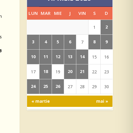
LUN
MAR
MIE
J
VIN
S
D
în
2
1
s
3
4
5
6
8
9
7
ș
10
11
12
13
14
15
16
18
20
21
17
19
22
23
24
25
26
27
28
29
30
« martie
mai »