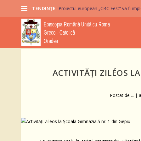
TENDINȚE:
Proiectul european „CBC Fest” va fi imple
ACTIVITĂȚI ZILÉOS L
Postat de
...
|
a