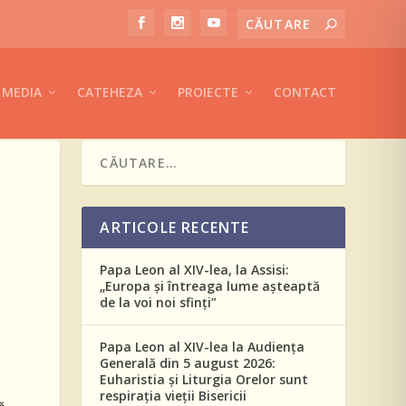
MEDIA
CATEHEZA
PROIECTE
CONTACT
ARTICOLE RECENTE
Papa Leon al XIV-lea, la Assisi:
„Europa și întreaga lume așteaptă
de la voi noi sfinți”
Papa Leon al XIV-lea la Audiența
Generală din 5 august 2026:
Euharistia și Liturgia Orelor sunt
respirația vieții Bisericii