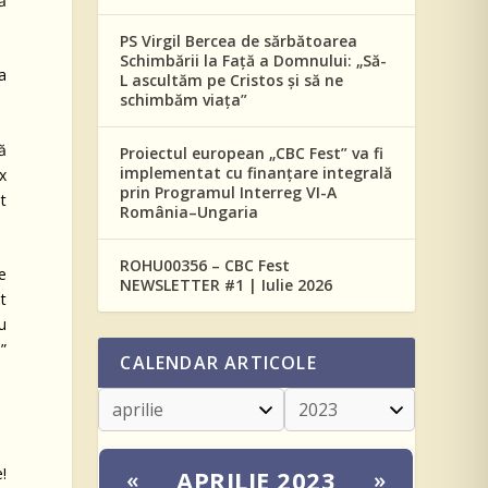
ă
PS Virgil Bercea de sărbătoarea
Schimbării la Față a Domnului: „Să-
a
L ascultăm pe Cristos și să ne
schimbăm viața”
să
Proiectul european „CBC Fest” va fi
implementat cu finanțare integrală
x
prin Programul Interreg VI-A
at
România–Ungaria
ROHU00356 – CBC Fest
re
NEWSLETTER #1 | Iulie 2026
t
u
”
CALENDAR ARTICOLE
!
APRILIE 2023
«
»