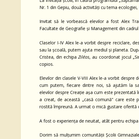
La invitația școlii, în cadrul programului „Săptăm
Nr. 1 din Gepiu, două activități cu tema ecologiei
Invitat să le vorbească elevilor a fost Alex Tra
Facultate de Geografie și Management din cadrul 
Claselor I-IV Alex le-a vorbit despre reciclare, d
sau la școală, putem ajuta mediul și planeta. Dup
Cristea, din echipa
Ziléos
, au coordonat jocul „Si
copios.
Elevilor din clasele V-VIII Alex le-a vorbit despre
cum putem, fiecare dintre noi, să ajutăm la sal
elevilor despre Creație așa cum este prezentată 
a creat, de această „casă comună” care este pla
rostită împreună. A urmat o mică gustare oferită
A fost o experiența de neuitat, atât pentru echip
Dorim să mulțumim comunității Școlii Gimnaziale d