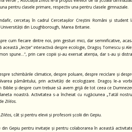
âna verde”, Asociația
Ziléos
le-a propus elevilor de la Școala Gimnazial
, una pentru clasele primare, respectiv una pentru clasele gimnaziale.
ndafir, cercetaș în cadrul Cercetașilor Creștini Români și student l
Universității din Loughborough, Marea Britanie.
espre cum fiecare dintre noi, prin gesturi mici, dar semnificative, aca
ă această „lecție” interactivă despre ecologie, Dragoș Tomescu și Ale
mon spune…”, prin care copiii și-au exersat atenția, dar s-au și distr
 despre schimbările climatice, despre poluare, despre reciclare și desp
varea pământului, prin activități de ecologizare. Dragoș le-a vorbi
în Biblie și despre cum trebuie să avem grijă de tot ceea ce Dumneze
neta noastră. Activitatea s-a încheiat cu rugăciunea „Tatăl nostru
 de
Ziléos.
a
Ziléos
, cât și pentru elevii și profesorii școlii din Gepiu.
in Gepiu pentru invitație și pentru colaborarea în această activitate