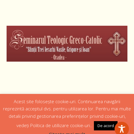
Acest site folosește cookie-uri. Continuarea navigării
Designed by
Web Design 4Us Consulting
|
reprezintă acceptul dvs. pentru utilizarea lor. Pentru mai multe
detalii privind gestionarea preferințelor privind cookie-uri,
Acasa
Istoric
Episcopul
Institutii
Media
Cateheza
vedeți Politica de utillizare cookie-uri..
De acord
Parteneri
Contact
Politică confidențialitate