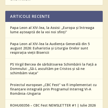
ARTICOLE RECENTE
Papa Leon al XIV-lea, la Assisi: „Europa și întreaga
lume așteaptă de la voi noi sfinți”
Papa Leon al XIV-lea la Audiența Generală din 5
august 2026: Euharistia și Liturgia Orelor sunt
respirația vieții Bisericii
PS Virgil Bercea de sărbătoarea Schimbării la Față a
Domnului: „Să-L ascultăm pe Cristos și să ne
schimbăm viața”
Proiectul european „CBC Fest” va fi implementat cu
finanțare integrală prin Programul Interreg VI-A
România–Ungaria
ROHU00356 – CBC Fest NEWSLETTER #1 | Iulie 2026