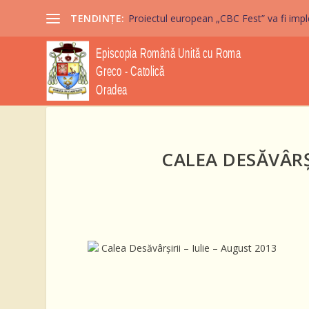
TENDINȚE:
Proiectul european „CBC Fest” va fi imple
CALEA DESĂVÂRŞI
Calea Desăvârşirii – Iulie – August 2013