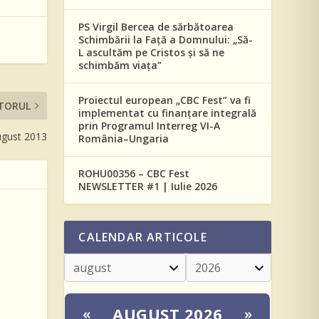
PS Virgil Bercea de sărbătoarea
Schimbării la Față a Domnului: „Să-
L ascultăm pe Cristos și să ne
schimbăm viața”
Proiectul european „CBC Fest” va fi
TORUL
implementat cu finanțare integrală
prin Programul Interreg VI-A
August 2013
România–Ungaria
ROHU00356 – CBC Fest
NEWSLETTER #1 | Iulie 2026
CALENDAR ARTICOLE
AUGUST 2026
«
»