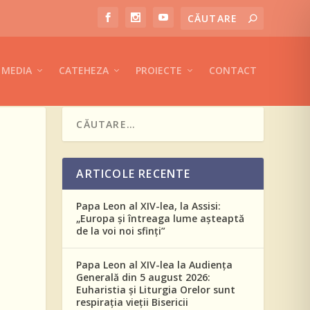
MEDIA
CATEHEZA
PROIECTE
CONTACT
ARTICOLE RECENTE
Papa Leon al XIV-lea, la Assisi:
„Europa și întreaga lume așteaptă
de la voi noi sfinți”
Papa Leon al XIV-lea la Audiența
Generală din 5 august 2026:
Euharistia și Liturgia Orelor sunt
respirația vieții Bisericii