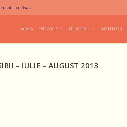
mentat cu fina...
ACASA
EPISCOPIE
EPISCOPUL
INSTITUTII
RII – IULIE – AUGUST 2013