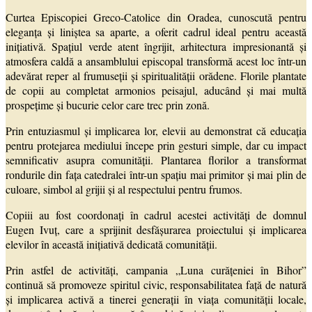
Curtea Episcopiei Greco-Catolice din Oradea, cunoscută pentru
eleganța și liniștea sa aparte, a oferit cadrul ideal pentru această
inițiativă. Spațiul verde atent îngrijit, arhitectura impresionantă și
atmosfera caldă a ansamblului episcopal transformă acest loc într-un
adevărat reper al frumuseții și spiritualității orădene. Florile plantate
de copii au completat armonios peisajul, aducând și mai multă
prospețime și bucurie celor care trec prin zonă.
Prin entuziasmul și implicarea lor, elevii au demonstrat că educația
pentru protejarea mediului începe prin gesturi simple, dar cu impact
semnificativ asupra comunității. Plantarea florilor a transformat
rondurile din fața catedralei într-un spațiu mai primitor și mai plin de
culoare, simbol al grijii și al respectului pentru frumos.
Copiii au fost coordonați în cadrul acestei activități de domnul
Eugen Ivuț, care a sprijinit desfășurarea proiectului și implicarea
elevilor în această inițiativă dedicată comunității.
Prin astfel de activități, campania „Luna curățeniei în Bihor”
continuă să promoveze spiritul civic, responsabilitatea față de natură
și implicarea activă a tinerei generații în viața comunității locale,