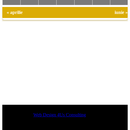
« aprilie
iunie »
Designed by
Web Design 4Us Consulting
|