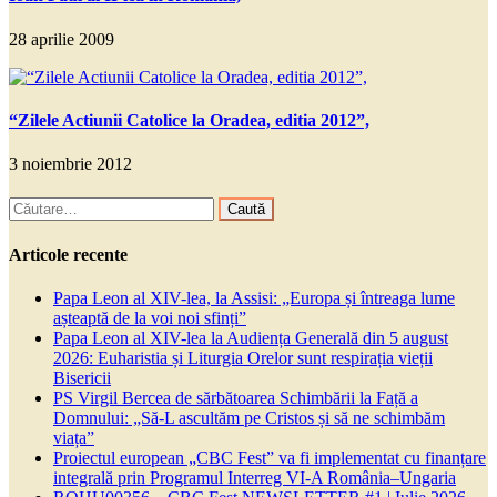
28 aprilie 2009
“Zilele Actiunii Catolice la Oradea, editia 2012”,
3 noiembrie 2012
Caută
după:
Articole recente
Papa Leon al XIV-lea, la Assisi: „Europa și întreaga lume
așteaptă de la voi noi sfinți”
Papa Leon al XIV-lea la Audiența Generală din 5 august
2026: Euharistia și Liturgia Orelor sunt respirația vieții
Bisericii
PS Virgil Bercea de sărbătoarea Schimbării la Față a
Domnului: „Să-L ascultăm pe Cristos și să ne schimbăm
viața”
Proiectul european „CBC Fest” va fi implementat cu finanțare
integrală prin Programul Interreg VI-A România–Ungaria