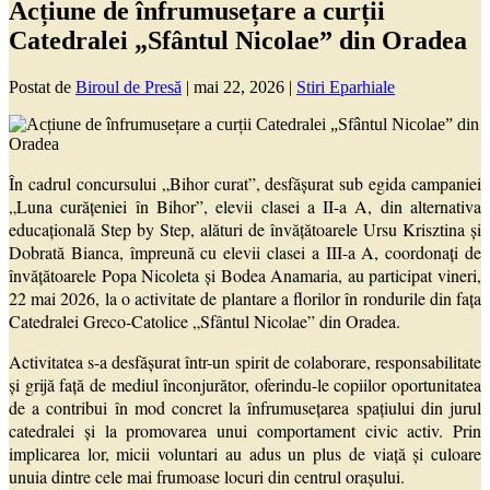
Acțiune de înfrumusețare a curții
Catedralei „Sfântul Nicolae” din Oradea
Postat de
Biroul de Presă
|
mai 22, 2026
|
Stiri Eparhiale
În cadrul concursului „Bihor curat”, desfășurat sub egida campaniei
„Luna curățeniei în Bihor”, elevii clasei a II-a A, din alternativa
educațională Step by Step, alături de învățătoarele Ursu Krisztina și
Dobrată Bianca, împreună cu elevii clasei a III-a A, coordonați de
învățătoarele Popa Nicoleta și Bodea Anamaria, au participat vineri,
22 mai 2026, la o activitate de plantare a florilor în rondurile din fața
Catedralei Greco-Catolice „Sfântul Nicolae” din Oradea.
Activitatea s-a desfășurat într-un spirit de colaborare, responsabilitate
și grijă față de mediul înconjurător, oferindu-le copiilor oportunitatea
de a contribui în mod concret la înfrumusețarea spațiului din jurul
catedralei și la promovarea unui comportament civic activ. Prin
implicarea lor, micii voluntari au adus un plus de viață și culoare
unuia dintre cele mai frumoase locuri din centrul orașului.