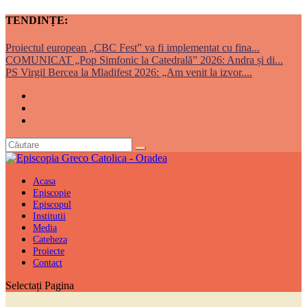
TENDINȚE:
Proiectul european „CBC Fest” va fi implementat cu fina...
COMUNICAT „Pop Simfonic la Catedrală” 2026: Andra și di...
PS Virgil Bercea la Mladifest 2026: „Am venit la izvor....
Acasa
Episcopie
Episcopul
Institutii
Media
Cateheza
Proiecte
Contact
Selectați Pagina