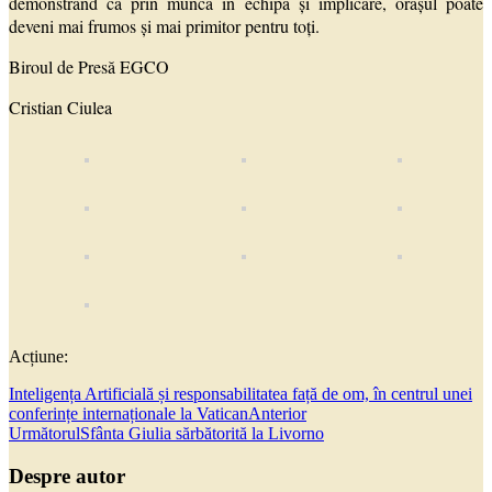
demonstrând că prin muncă în echipă și implicare, orașul poate
deveni mai frumos și mai primitor pentru toți.
Biroul de Presă EGCO
Cristian Ciulea
Acțiune:
Inteligența Artificială și responsabilitatea față de om, în centrul unei
conferințe internaționale la Vatican
Anterior
Următorul
Sfânta Giulia sărbătorită la Livorno
Despre autor