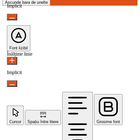
Ascunde bara de unelte
Implicit
Font lizibil
Înălțime linie
Implicit
Cursor
Spațiu între litere
Grosime font