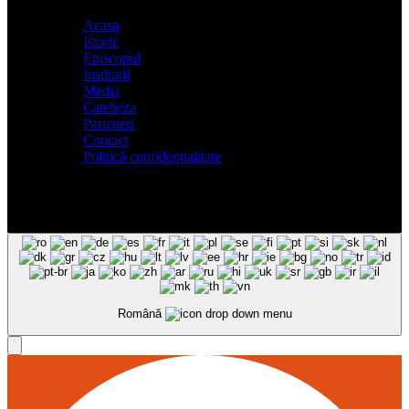
Acasa
Istoric
Episcopul
Institutii
Media
Cateheza
Parteneri
Contact
Politică confidențialitate
Română