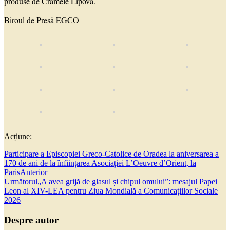
produse de Cramele Lipova.
Biroul de Presă EGCO
Acțiune:
Participare a Episcopiei Greco-Catolice de Oradea la aniversarea a
170 de ani de la înființarea Asociației L’Oeuvre d’Orient, la
Paris
Anterior
Următorul
„A avea grijă de glasul și chipul omului”: mesajul Papei
Leon al XIV-LEA pentru Ziua Mondială a Comunicațiilor Sociale
2026
Despre autor