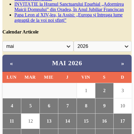
INVITAȚIE la Hramul Sanctuarului Eparhial „Adormirea
Maicii Domnului” din Oradea, în Anul Jubiliar Franciscan
Papa Leon al XIV-lea, la Assisi: „Europa și întreaga lume
așteaptă de la voi noi sfinți”
Calendar Articole
MAI 2026
«
»
LUN
MAR
MIE
J
VIN
S
D
1
2
3
4
5
6
7
8
9
10
11
12
13
14
15
16
17