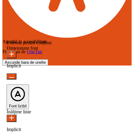
Ajustări la accesibilitate
Extensii pentru conținut
Dimensiune font
Propulsat de
OneTap
Ascunde bara de unelte
Implicit
Font lizibil
Înălțime linie
Implicit