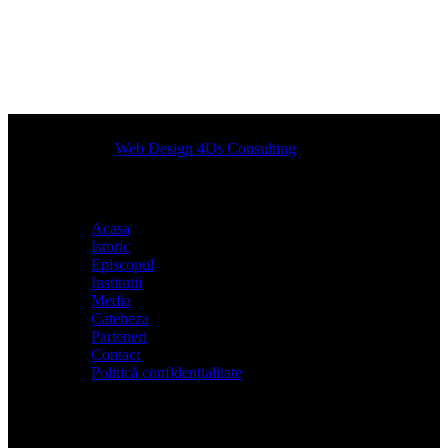
Designed by
Web Design 4Us Consulting
|
Acasa
Istoric
Episcopul
Institutii
Media
Cateheza
Parteneri
Contact
Politică confidențialitate