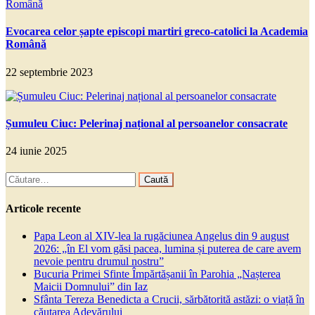
Evocarea celor șapte episcopi martiri greco-catolici la Academia
Română
22 septembrie 2023
Șumuleu Ciuc: Pelerinaj național al persoanelor consacrate
24 iunie 2025
Caută
după:
Articole recente
Papa Leon al XIV-lea la rugăciunea Angelus din 9 august
2026: „în El vom găsi pacea, lumina și puterea de care avem
nevoie pentru drumul nostru”
Bucuria Primei Sfinte Împărtășanii în Parohia „Nașterea
Maicii Domnului” din Iaz
Sfânta Tereza Benedicta a Crucii, sărbătorită astăzi: o viață în
căutarea Adevărului