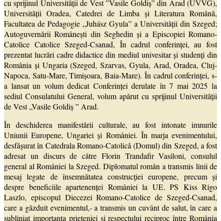
cu sprijinul Universității de Vest ”Vasile Goldiș” din Arad (UVVG),
Universității Oradea, Catedrei de Limba și Literatura Română,
Facultatea de Pedagogie „Juhász Gyula” a Universității din Szeged;
Autoguvernării Românești din Seghedin și a Episcopiei Romano-
Catolice Catolice Szeged-Csanad, În cadrul conferinței, au fost
prezentat lucrări cadre didactice din mediul univesitar și studenți din
România și Ungaria (Szeged, Szarvas, Gyula, Arad, Oradea, Cluj-
Napoca, Satu-Mare, Timișoara, Baia-Mare). În cadrul conferinței, s-
a lansat un volum dedicat Conferinței derulate în 7 mai 2025 la
sediul Consulatului General, volum apărut cu sprijinul Universității
de Vest „Vasile Goldiș ” Arad.
În deschiderea manifestării culturale, au fost intonate imnurile
Uniunii Europene, Ungariei și României. În marja evenimentului,
desfăşurat în Catedrala Romano-Catolică (Domul) din Szeged, a fost
adresat un discurs de către Florin Trandafir Vasiloni, consulul
general al României la Szeged. Diplomatul român a transmis linii de
mesaj legate de însemnătatea construcţiei europene, precum şi
despre beneficiile apartenenței României la UE. PS Kiss Rigo
Laszlo, episcopul Diecezei Romano-Catolice de Szeged-Csanad,
care a găzduit evenimentul,- a transmis un cuvânt de salut, în care a
subliniat importanța prieteniei și respectului reciproc între România