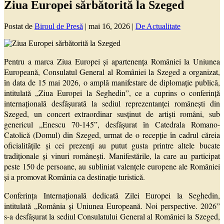
Ziua Europei sărbătorită la Szeged
Postat de
Biroul de Presă
|
mai 16, 2026
|
De Actualitate
Pentru a marca Ziua Europei şi apartenenţa României la Uniunea
Europeană, Consulatul General al României la Szeged a organizat,
în data de 15 mai 2026, o amplă manifestare de diplomaţie publică,
intitulată „Ziua Europei la Seghedin”, ce a cuprins o conferință
internațională desfășurată la sediul reprezentanței românești din
Szeged, un concert extraordinar susţinut de artişti români, sub
genericul „Enescu 70-145”, desfăşurat în Catedrala Romano-
Catolică (Domul) din Szeged, urmat de o recepţie în cadrul căreia
oficialităţile şi cei prezenţi au putut gusta printre altele bucate
tradiţionale şi vinuri româneşti. Manifestările, la care au participat
peste 150 de persoane, au subliniat valenţele europene ale României
şi a promovat România ca destinaţie turistică.
Conferința Internațională dedicată Zilei Europei la Seghedin,
intitulată „România și Uniunea Europeană. Noi perspective. 2026”
s-a desfășurat la sediul Consulatului General al României la Szeged,