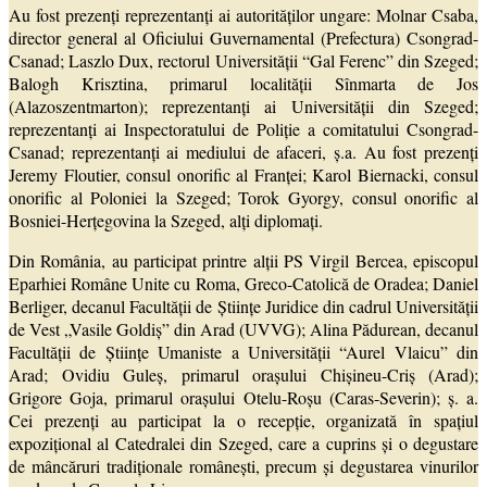
Au fost prezenţi reprezentanţi ai autorităţilor ungare: Molnar Csaba,
director general al Oficiului Guvernamental (Prefectura) Csongrad-
Csanad; Laszlo Dux, rectorul Universităţii “Gal Ferenc” din Szeged;
Balogh Krisztina, primarul localității Sînmarta de Jos
(Alazoszentmarton); reprezentanți ai Universităţii din Szeged;
reprezentanți ai Inspectoratului de Poliție a comitatului Csongrad-
Csanad; reprezentanţi ai mediului de afaceri, ș.a. Au fost prezenţi
Jeremy Floutier, consul onorific al Franței; Karol Biernacki, consul
onorific al Poloniei la Szeged; Torok Gyorgy, consul onorific al
Bosniei-Herţegovina la Szeged, alţi diplomaţi.
Din România, au participat printre alţii PS Virgil Bercea, episcopul
Eparhiei Române Unite cu Roma, Greco-Catolică de Oradea; Daniel
Berliger, decanul Facultății de Științe Juridice din cadrul Universității
de Vest „Vasile Goldiș” din Arad (UVVG); Alina Pădurean, decanul
Facultății de Științe Umaniste a Universității “Aurel Vlaicu” din
Arad; Ovidiu Guleș, primarul orașului Chișineu-Criș (Arad);
Grigore Goja, primarul orașului Otelu-Roșu (Caras-Severin); ș. a.
Cei prezenţi au participat la o recepţie, organizată în spaţiul
expoziţional al Catedralei din Szeged, care a cuprins şi o degustare
de mâncăruri tradiționale româneşti, precum şi degustarea vinurilor