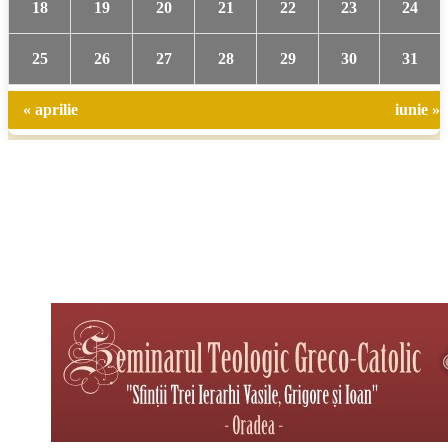
18
19
20
21
22
23
24
25
26
27
28
29
30
31
« aprilie
iunie »