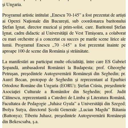
și Ungaria.
Programul artistic intitulat „Enescu 70-145” a fost prezentat de artiști
ai Operei Naţionale din Bucureşti, sub coordonarea baritonului
Ștefan Ignat, director muzical și prim-solist, care. Baritonul Ştefan
Ignat, cadru didactic al Universităţii de Vest Timișoara, a colaborat
cu mari orchestre şi a concertat cu succes pe marile scene lirice ale
lumii. Programul Enescu „70 -145” a fost prezentat înainte pe
aproape 100 de scene din România și străinătate.
La manifestări au participat multe oficialități, între care ES Gabriel
Șopandă, ambasadorul României la Budapesta; prof. Gheorghe
Petrușan, președintele Autoguvernării Românești din Seghedin; pr.
Aurel Becan, protopop de Seghedin și reprezentant al Eparhiei
Ortodoxe Române din Ungaria (EORU); Ştefan Crâsta, preşedintele
Asociaţiei Culturale a Românilor din Seghedin; prof. Judit
Călinescu, reprezentantă a Catedrei de Limba și Literatura Română,
Facultatea de Pedagogie „Juhász Gyula” a Universității din Szeged;
Ibolya Sutya, directorul Școlii Generale „Lucian Magdu” Bătania
(Battonya); Tiberiu Juhasz, președintele Autoguvernării Românești
din Bekescsaba, ş.a.