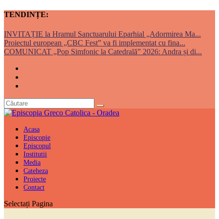
TENDINȚE:
INVITAȚIE la Hramul Sanctuarului Eparhial „Adormirea Ma...
Proiectul european „CBC Fest” va fi implementat cu fina...
COMUNICAT „Pop Simfonic la Catedrală” 2026: Andra și di...
Acasa
Episcopie
Episcopul
Institutii
Media
Cateheza
Proiecte
Contact
Selectați Pagina