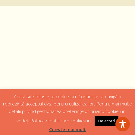
Acest site folosește cookie-uri. Continuarea navigării
Designed by
Web Design 4Us Consulting
|
reprezintă acceptul dvs. pentru utilizarea lor. Pentru mai multe
detalii privind gestionarea preferințelor privind cookie-uri,
Acasa
Istoric
Episcopul
Institutii
Media
Cateheza
vedeți Politica de utillizare cookie-uri..
De acord
Parteneri
Contact
Politică confidențialitate
Citeste mai mult