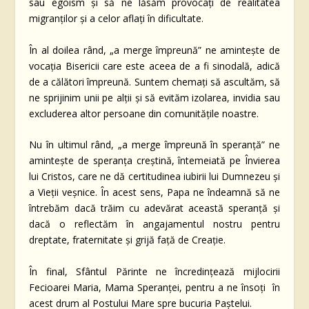
sau egoism și să ne lăsăm provocați de realitatea
migranților și a celor aflați în dificultate.
În al doilea rând, „a merge împreună” ne amintește de
vocația Bisericii care este aceea de a fi sinodală, adică
de a călători împreună. Suntem chemați să ascultăm, să
ne sprijinim unii pe alții și să evităm izolarea, invidia sau
excluderea altor persoane din comunitățile noastre.
Nu în ultimul rând, „a merge împreună în speranță” ne
amintește de speranța creștină, întemeiată pe Învierea
lui Cristos, care ne dă certitudinea iubirii lui Dumnezeu și
a Vieții veșnice. În acest sens, Papa ne îndeamnă să ne
întrebăm dacă trăim cu adevărat această speranță și
dacă o reflectăm în angajamentul nostru pentru
dreptate, fraternitate și grijă față de Creație.
În final, Sfântul Părinte ne încredințează mijlocirii
Fecioarei Maria, Mama Speranței, pentru a ne însoți în
acest drum al Postului Mare spre bucuria Paștelui.