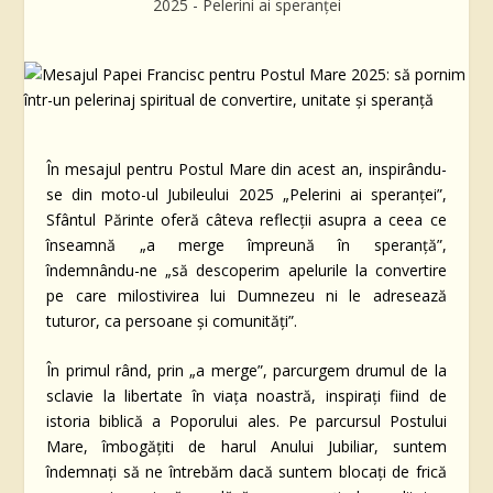
2025 - Pelerini ai speranței
În mesajul pentru Postul Mare din acest an, inspirându-
se din moto-ul Jubileului 2025 „Pelerini ai speranței”,
Sfântul Părinte oferă câteva reflecții asupra a ceea ce
înseamnă „a merge împreună în speranță”,
îndemnându-ne „să descoperim apelurile la convertire
pe care milostivirea lui Dumnezeu ni le adresează
tuturor, ca persoane și comunități”.
În primul rând, prin „a merge”, parcurgem drumul de la
sclavie la libertate în viața noastră, inspirați fiind de
istoria biblică a Poporului ales. Pe parcursul Postului
Mare, îmbogățiti de harul Anului Jubiliar, suntem
îndemnați să ne întrebăm dacă suntem blocați de frică