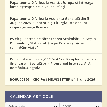
Papa Leon al XIV-lea, la Assisi: „Europa și întreaga
lume așteaptă de la voi noi sfinți”
Papa Leon al XIV-lea la Audiența Generală din 5
august 2026: Euharistia și Liturgia Orelor sunt
respirația vieții Bisericii
PS Virgil Bercea de sărbătoarea Schimbării la Față a
Domnului: „Să-L ascultăm pe Cristos și să ne
schimbăm viața”
Proiectul european „CBC Fest” va fi implementat cu
finanțare integrală prin Programul Interreg VI-A
România–Ungaria
ROHU00356 – CBC Fest NEWSLETTER #1 | Iulie 2026
CALENDAR ARTICOLE