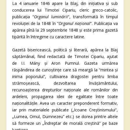
La 4 ianuarie 1846 apare la Blaj, din iniţiativa şi sub
conducerea lui Timotei Cipariu, cleric greco-catolic,
publicaţia “
Organul luminării
“, transformată în timpul
revoluţiei de la 1848 în “
Organul naţional
“. Publicaţia va
apărea pînă la 29 septembrie 1848 şi este prima gazetă
tipărită în întregime cu caractere latine.
Gazetă bisericească, politică și literară, apărea la Blaj
săptămânal, fiind redactată de Timotei Cipariu, ajutat
de I.I. Mány și Aron Pumnul. Gazeta urmărea
răspândirea de cunoștințe care să meargă la “mintea și
inima poporului”, cultivarea dragostei pentru limba
strămoșească, dezvoltarea învățământului,
recunoașterea drepturilor naționale ale românilor din
ardeleni, propagarea ideii de egalitate între toate
naționalitățile. Avea un caracter preponderent formativ,
iar prin materialele publicate („Icoane Creştinismului”,
„Lumea, Omul, Dumnezeu” etc.) se dorea printre altele
să formeze un „Îndreptar de morală creştină” pe baze
kantiene.