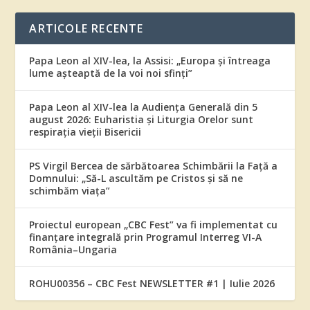
ARTICOLE RECENTE
Papa Leon al XIV-lea, la Assisi: „Europa și întreaga
lume așteaptă de la voi noi sfinți”
Papa Leon al XIV-lea la Audiența Generală din 5
august 2026: Euharistia și Liturgia Orelor sunt
respirația vieții Bisericii
PS Virgil Bercea de sărbătoarea Schimbării la Față a
Domnului: „Să-L ascultăm pe Cristos și să ne
schimbăm viața”
Proiectul european „CBC Fest” va fi implementat cu
finanțare integrală prin Programul Interreg VI-A
România–Ungaria
ROHU00356 – CBC Fest NEWSLETTER #1 | Iulie 2026