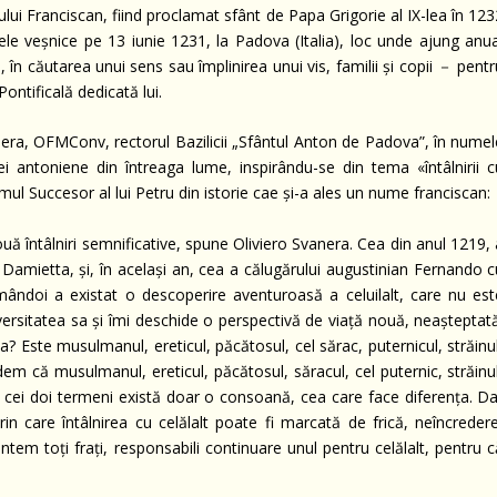
ui Franciscan, fiind proclamat sfânt de Papa Grigorie al IX-lea în 123
cele veșnice pe 13 iunie 1231, la Padova (Italia), loc unde ajung anua
, în căutarea unui sens sau împlinirea unui vis, familii și copii － pent
Pontificală dedicată lui.
vanera, OFMConv, rectorul Bazilicii „Sfântul Anton de Padova”, în nume
 antoniene din întreaga lume, inspirându-se din tema «întâlnirii c
imul Succesor al lui Petru din istorie cae și-a ales un nume franciscan:
uă întâlniri semnificative, spune Oliviero Svanera. Cea din anul 1219,
la Damietta, și, în același an, cea a călugărului augustinian Fernando 
mândoi a existat o descoperire aventuroasă a celuilalt, care nu est
versitatea sa și îmi deschide o perspectivă de viață nouă, neașteptată
a? Este musulmanul, ereticul, păcătosul, cel sărac, puternicul, străinu
dem că musulmanul, ereticul, păcătosul, săracul, cel puternic, străinu
e cei doi termeni există doar o consoană, cea care face diferența. Da
n care întâlnirea cu celălalt poate fi marcată de frică, neîncredere
tem toți frați, responsabili continuare unul pentru celălalt, pentru c