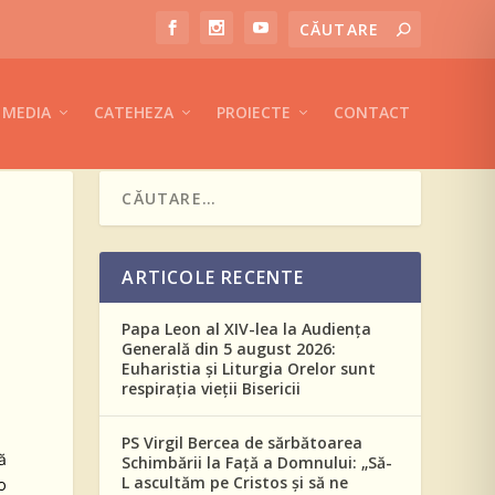
MEDIA
CATEHEZA
PROIECTE
CONTACT
ARTICOLE RECENTE
Papa Leon al XIV-lea la Audiența
Generală din 5 august 2026:
Euharistia și Liturgia Orelor sunt
respirația vieții Bisericii
PS Virgil Bercea de sărbătoarea
ă
Schimbării la Față a Domnului: „Să-
L ascultăm pe Cristos și să ne
o