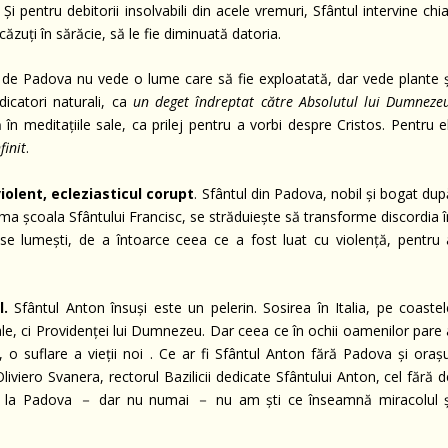
. Și pentru debitorii insolvabili din acele vremuri, Sfântul intervine chi
căzuți în sărăcie, să le fie diminuată datoria.
 de Padova nu vede o lume care să fie exploatată, dar vede plante ș
icatori naturali, ca
un deget îndreptat către Absolutul lui Dumneze
ră în meditațiile sale, ca prilej pentru a vorbi despre Cristos. Pentru e
finit
.
iolent, ecleziasticul corupt
. Sfântul din Padova, nobil și bogat du
rma școala Sfântului Francisc, se străduiește să transforme discordia 
ase lumești, de a întoarce ceea ce a fost luat cu violență, pentru 
l.
Sfântul Anton însuși este un pelerin. Sosirea în Italia, pe coastel
sale, ci Providenței lui Dumnezeu. Dar ceea ce în ochii oamenilor pare
 o suflare a vieții noi . Ce ar fi Sfântul Anton fără Padova și orașu
liviero Svanera, rectorul Bazilicii dedicate Sfântului Anton, cel fără 
unși la Padova － dar nu numai － nu am ști ce înseamnă miracolul ș