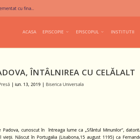
mentat cu fina...
ACASA
EPISCOPIE
EPISCOPUL
INSTITUTII
DOVA, ÎNTÂLNIREA CU CELĂLALT
Presă
|
iun. 13, 2019
|
Biserica Universala
de Padova, cunoscut în întreaga lume ca „Sfântul Minunilor”, datorit
l vieții. Născut în Portugalia (Lisabona,15 august 1195) ca Fernand