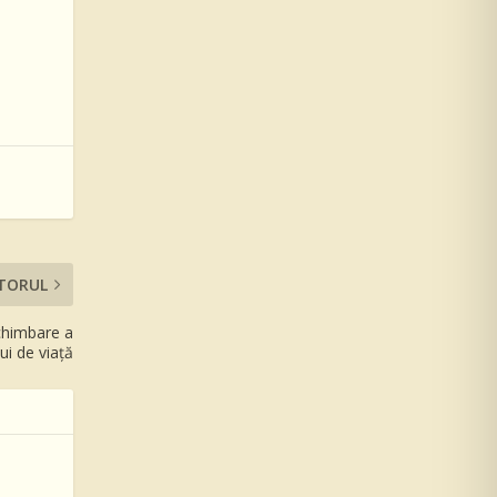
TORUL
schimbare a
lui de viață