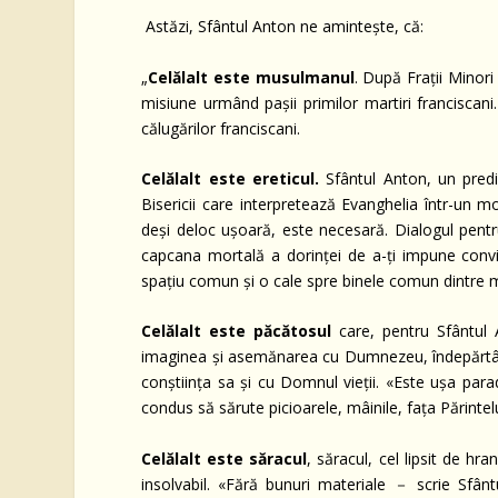
Astăzi, Sfântul Anton ne amintește, că:
„
Celălalt este musulmanul
. După Frații Minori
misiune urmând pașii primilor martiri franciscani
călugărilor franciscani.
Celălalt este ereticul.
Sfântul Anton, un predic
Bisericii care interpretează Evanghelia într-un m
deși deloc ușoară, este necesară. Dialogul pentr
capcana mortală a dorinței de a-ți impune convin
spațiu comun și o cale spre binele comun dintre mi
Celălalt este păcătosul
care, pentru Sfântul
imaginea și asemănarea cu Dumnezeu, îndepărtând
conștiința sa și cu Domnul vieții. «Este ușa para
condus să sărute picioarele, mâinile, fața Părintel
Celălalt este săracul
, săracul, cel lipsit de hr
insolvabil. «Fără bunuri materiale － scrie Sfâ