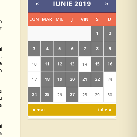
IUNIE 2019
«
»
LUN
MAR
MIE
J
VIN
S
D
în
t
1
2
3
4
5
6
7
8
9
l
,
a
11
12
13
15
16
10
14
n
18
19
20
21
22
17
23
e
24
25
27
26
28
29
30
u
e
« mai
iulie »
ul
ă