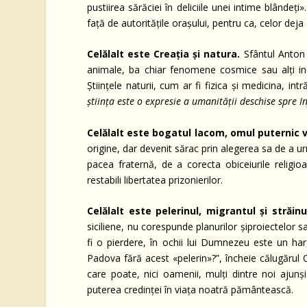
pustiirea sărăciei în deliciile unei intime blândeți»
față de autoritățile orașului, pentru ca, celor deja 
Celălalt este Creația și natura.
Sfântul Anton
animale, ba chiar fenomene cosmice sau alți ind
Științele naturii, cum ar fi fizica și medicina, int
știința este o expresie a umanității deschise spre In
Celălalt este bogatul lacom, omul puternic v
origine, dar devenit sărac prin alegerea sa de a u
pacea fraternă, de a corecta obiceiurile religio
restabili libertatea prizonierilor.
Celălalt este pelerinul, migrantul și străinu
siciliene, nu corespunde planurilor șiproiectelor 
fi o pierdere, în ochii lui Dumnezeu este un har,
Padova fără acest «pelerin»?”, încheie călugărul O
care poate, nici oamenii, mulți dintre noi aj
puterea credinței în viața noatră pământească.