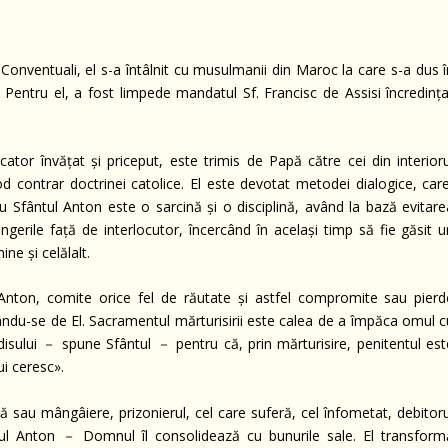
 Conventuali, el s-a întâlnit cu musulmanii din Maroc la care s-a dus 
. Pentru el, a fost limpede mandatul Sf. Francisc de Assisi încredința
ator învățat și priceput, este trimis de Papă către cei din interioru
od contrar doctrinei catolice. El este devotat metodei dialogice, care
u Sfântul Anton este o sarcină și o disciplină, având la bază evitare
gerile față de interlocutor, încercând în același timp să fie găsit u
ne și celălalt.
 Anton, comite orice fel de răutate și astfel compromite sau pierd
u-se de El. Sacramentul mărturisirii este calea de a împăca omul c
disului － spune Sfântul － pentru că, prin mărturisire, penitentul est
ui ceresc».
ană sau mângâiere, prizonierul, cel care suferă, cel înfometat, debitor
ntul Anton － Domnul îl consolidează cu bunurile sale. El transform