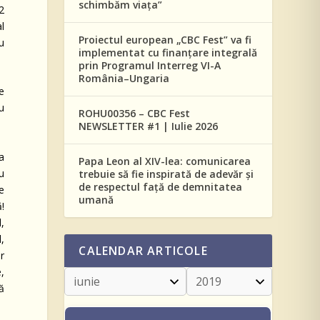
schimbăm viața”
2
l
Proiectul european „CBC Fest” va fi
ru
implementat cu finanțare integrală
prin Programul Interreg VI-A
România–Ungaria
le
u
ROHU00356 – CBC Fest
NEWSLETTER #1 | Iulie 2026
 a
Papa Leon al XIV-lea: comunicarea
cu
trebuie să fie inspirată de adevăr și
de respectul față de demnitatea
e
umană
!
l,
l,
CALENDAR ARTICOLE
r
,
ă