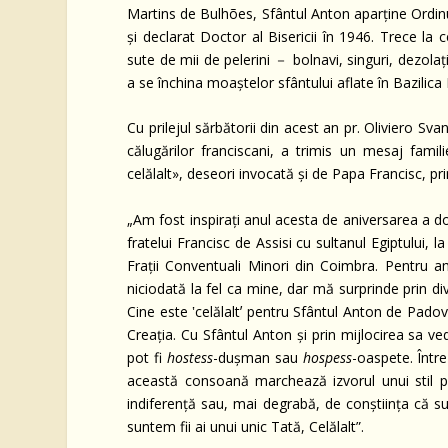
Martins de Bulhões, Sfântul Anton aparține Ordinul
și declarat Doctor al Bisericii în 1946. Trece la 
sute de mii de pelerini － bolnavi, singuri, dezolați
a se închina moaștelor sfântului aflate în Bazilica 
Cu prilejul sărbătorii din acest an pr. Oliviero S
călugărilor franciscani, a trimis
un mesaj familiei
celălalt», deseori invocată și de Papa Francisc, pr
„Am fost inspirați anul acesta de aniversarea a do
fratelui Francisc de Assisi cu sultanul Egiptului, 
Frații Conventuali Minori din Coimbra. Pentru a
niciodată la fel ca mine, dar mă surprinde prin di
Cine este ‛celălaltʼ pentru Sfântul Anton de Padov
Creația. Cu Sfântul Anton și prin mijlocirea sa ve
pot fi
hostess
-dușman sau
hospess
-oaspete. Într
această consoană marchează izvorul unui stil pri
indiferență sau, mai degrabă, de conștiința că sun
suntem fii ai unui unic Tată, Celălalt”.