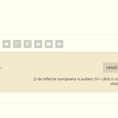
URMĂ
e”
Zi de reflecție europeană «Laudato Siʼ»: către o 
stilu