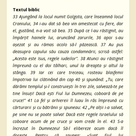
Textul biblic
33
Ajungând la locul numit Golgota, care înseamnă locul
Craniului,
34
i-au dat să bea vin amestecat cu fiere, dar
el, gustând, n-a voit să bea.
35
După ce l-au răstignit, au
împărțit hainele lui, aruncând zarurile,
36
apoi s-au
așezat și au rămas acolo să-l păzească.
37
Au pus
deasupra capului său cauza condamnării, scrisă astfel:
„Acesta este Isus, regele iudeilor”.
38
Atunci au răstignit
împreună cu el doi tâlhari, unul la dreapta și altul la
stânga.
39
Iar cei care treceau, rosteau blasfemii
împotriva lui clătinând din cap
40
și spunând: „Tu, care
dărâmi templul și-l construiești în trei zile, salvează-te pe
tine însuți! Dacă ești Fiul lui Dumnezeu, coboară de pe
cruce!”
41
La fel şi arhiereii îl luau în râs împreună cu
cărturarii și cu bătrânii şi spuneau:
42
„Pe alţii i-a salvat,
pe sine nu se poate salva! Dacă este regele Israelului să
coboare acum de pe cruce şi vom crede în el.
43
S-a
încrezut în Dumnezeu! Să-l elibereze acum dacă îl
doreşte. Pentru că spunea: «Sunt Fiul lui