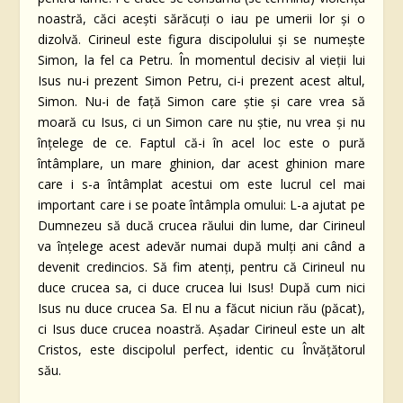
noastră, căci acești sărăcuți o iau pe umerii lor și o
dizolvă. Cirineul este figura discipolului și se numește
Simon, la fel ca Petru. În momentul decisiv al vieții lui
Isus nu-i prezent Simon Petru, ci-i prezent acest altul,
Simon. Nu-i de față Simon care știe și care vrea să
moară cu Isus, ci un Simon care nu știe, nu vrea și nu
înțelege de ce. Faptul că-i în acel loc este o pură
întâmplare, un mare ghinion, dar acest ghinion mare
care i s-a întâmplat acestui om este lucrul cel mai
important care i se poate întâmpla omului: L-a ajutat pe
Dumnezeu să ducă crucea răului din lume, dar Cirineul
va înțelege acest adevăr numai după mulți ani când a
devenit credincios. Să fim atenți, pentru că Cirineul nu
duce crucea sa, ci duce crucea lui Isus! După cum nici
Isus nu duce crucea Sa. El nu a făcut niciun rău (păcat),
ci Isus duce crucea noastră. Așadar Cirineul este un alt
Cristos, este discipolul perfect, identic cu Învățătorul
său.