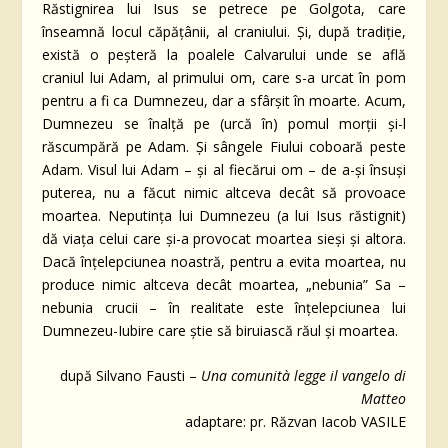
Răstignirea lui Isus se petrece pe Golgota, care
înseamnă locul căpățânii, al craniului. Și, după tradiție,
există o peșteră la poalele Calvarului unde se află
craniul lui Adam, al primului om, care s-a urcat în pom
pentru a fi ca Dumnezeu, dar a sfârșit în moarte. Acum,
Dumnezeu se înalță pe (urcă în) pomul morții și-l
răscumpără pe Adam. Și sângele Fiului coboară peste
Adam. Visul lui Adam – și al fiecărui om – de a-și însuși
puterea, nu a făcut nimic altceva decât să provoace
moartea. Neputința lui Dumnezeu (a lui Isus răstignit)
dă viața celui care și-a provocat moartea sieși și altora.
Dacă înțelepciunea noastră, pentru a evita moartea, nu
produce nimic altceva decât moartea, „nebunia” Sa –
nebunia crucii – în realitate este înțelepciunea lui
Dumnezeu-Iubire care știe să biruiască răul și moartea.
după Silvano Fausti –
Una comunità legge il vangelo di
Matteo
adaptare: pr. Răzvan Iacob VASILE