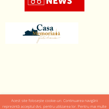
Acest site folosește cookie-uri. Continuarea navigării
Designed by
Web Design 4Us Consulting
|
reprezintă acceptul dvs. pentru utilizarea lor. Pentru mai multe