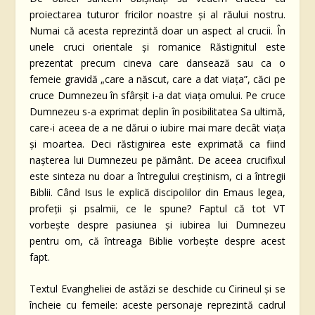
proiectarea tuturor fricilor noastre și al răului nostru.
Numai că acesta reprezintă doar un aspect al crucii. În
unele cruci orientale și romanice Răstignitul este
prezentat precum cineva care dansează sau ca o
femeie gravidă „care a născut, care a dat viața”, căci pe
cruce Dumnezeu în sfârșit i-a dat viața omului. Pe cruce
Dumnezeu s-a exprimat deplin în posibilitatea Sa ultimă,
care-i aceea de a ne dărui o iubire mai mare decât viața
și moartea. Deci răstignirea este exprimată ca fiind
nașterea lui Dumnezeu pe pământ. De aceea crucifixul
este sinteza nu doar a întregului creștinism, ci a întregii
Biblii. Când Isus le explică discipolilor din Emaus legea,
profeții și psalmii, ce le spune? Faptul că tot VT
vorbește despre pasiunea și iubirea lui Dumnezeu
pentru om, că întreaga Biblie vorbește despre acest
fapt.
Textul Evangheliei de astăzi se deschide cu Cirineul și se
încheie cu femeile: aceste personaje reprezintă cadrul