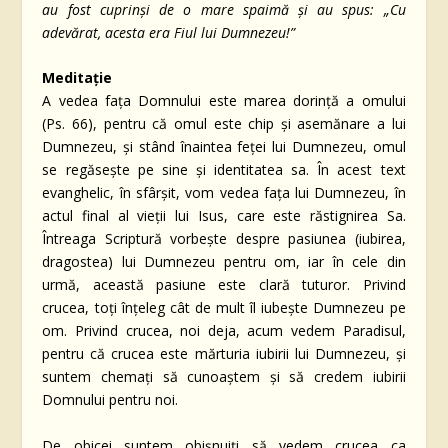
au fost cuprinşi de o mare spaimă şi au spus: „Cu
adevărat, acesta era Fiul lui Dumnezeu!”
Meditație
A vedea fața Domnului este marea dorință a omului
(Ps. 66), pentru că omul este chip și asemănare a lui
Dumnezeu, și stând înaintea feței lui Dumnezeu, omul
se regăsește pe sine și identitatea sa. În acest text
evanghelic, în sfârșit, vom vedea fața lui Dumnezeu, în
actul final al vieții lui Isus, care este răstignirea Sa.
Întreaga Scriptură vorbește despre pasiunea (iubirea,
dragostea) lui Dumnezeu pentru om, iar în cele din
urmă, această pasiune este clară tuturor. Privind
crucea, toți înțeleg cât de mult îl iubește Dumnezeu pe
om. Privind crucea, noi deja, acum vedem Paradisul,
pentru că crucea este mărturia iubirii lui Dumnezeu, și
suntem chemați să cunoaștem și să credem iubirii
Domnului pentru noi.
De obicei suntem obișnuiți să vedem crucea ca