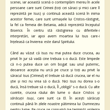
scenei, iar această scenă o contemplăm mereu în acele
persoane care sunt Cirineii (toți cei săraci și mici care îl
reprezintă pe Isus) și continuă această scenă în inima
acestor femei, care sunt urmașele lui Cristos-răstignit,
la fel ca femeia din Betania, adică reprezintă începutul
Bisericii. În centru stă răstignirea cu diferitele-i
interpretări, iar apoi avem moartea lui Isus care-i
înțeleasă ca învierea: este darul Spiritului.
Când au văzut că Isus nu mai putea duce crucea, au
privit în jur să vadă cine trebuia s-o ducă. Este limpede
că n-o putea duce un om bogat sau unul puternic,
deoarece aceștia nu urcă pe cruce și toți au privit la
săracul Isus (Cirineul) el trebuie să ducă crucea, iar el nu
știe și nici nu vrea să o ducă. Nici Isus nu dorea s-o
ducă, însă trebuie să o ducă, Îl „obligă” s-o ducă. Cu alte
cuvinte, crucea răului din lume o duce Cristos și
sărăcuții Isuși
, care sunt ca El. În acești sărăcuți
continuă până în zilele noastre pătimirea lui Dumnezeu
pentru lume. Pe cruce se consumă (se termină) violența