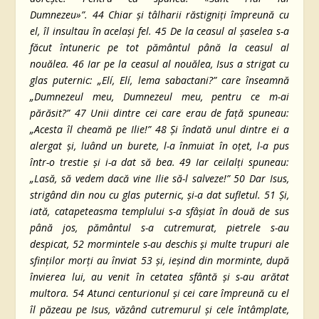
Dumnezeu»”.
44
Chiar şi tâlharii răstigniţi împreună cu
el, îl insultau în acelaşi fel.
45
De la ceasul al şaselea s-a
făcut întuneric pe tot pământul până la ceasul al
nouălea.
46
Iar pe la ceasul al nouălea, Isus a strigat cu
glas puternic: „Elí, Elí, lema sabactani?” care înseamnă
„Dumnezeul meu, Dumnezeul meu, pentru ce m-ai
părăsit?”
47
Unii dintre cei care erau de faţă spuneau:
„Acesta îl cheamă pe Ilie!”
48
Şi îndată unul dintre ei a
alergat şi, luând un burete, l-a înmuiat în oţet, l-a pus
într-o trestie şi i-a dat să bea.
49
Iar ceilalţi spuneau:
„Lasă, să vedem dacă vine Ilie să-l salveze!”
50
Dar Isus,
strigând din nou cu glas puternic, şi-a dat sufletul.
51
Şi,
iată, catapeteasma templului s-a sfâşiat în două de sus
până jos, pământul s-a cutremurat, pietrele s-au
despicat,
52
mormintele s-au deschis şi multe trupuri ale
sfinţilor morţi au înviat
53
şi, ieşind din morminte, după
învierea lui, au venit în cetatea sfântă şi s-au arătat
multora.
54
Atunci centurionul şi cei care împreună cu el
îl păzeau pe Isus, văzând cutremurul şi cele întâmplate,