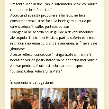
Prezenta Mea în tine, ranile suferintelor Mele vor aduce
roade reale în sufletul tau”.
Acceptând aceasta propunere a lui Isus, ne face
constiinta treaza si ne face sa întelegem bucuria pe
care o aduce în suflet partasia cu Isus.
Evanghelia ne acorda privilegiul de a deveni madulare
ale trupului Tainic a lui Hristos, partas suferintei si mortii
în chinuri împreuna cu El si de asemenea, al Învierii Sale
glorioase.
Aceste reflectii concepute în singuratate si hranite în
necaz ne vor da posibilitatea sa ne adâncim mai mult în
Adevar pentru a fi urmasii celui care ne-a spus:
”Eu sunt Calea, Adevarul si Viata”.
În comuniune de rugaciune,