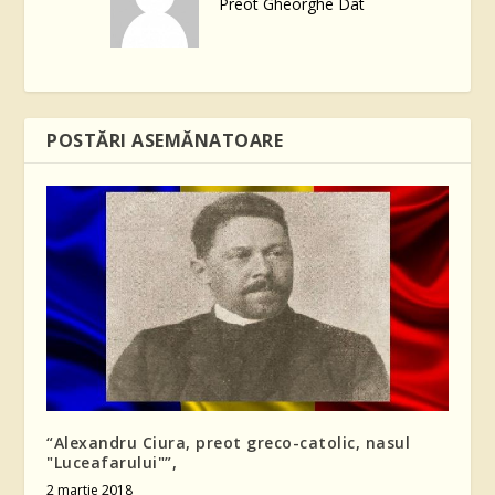
Preot Gheorghe Dat
POSTĂRI ASEMĂNATOARE
“Alexandru Ciura, preot greco-catolic, nasul
"Luceafarului"”,
2 martie 2018