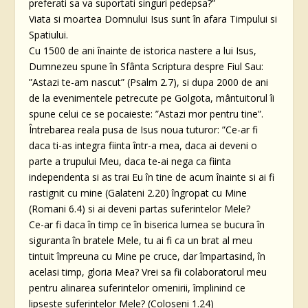
preferati sa va suportati singuri pedepsa?”
Viata si moartea Domnului Isus sunt în afara Timpului si
Spatiului.
Cu 1500 de ani înainte de istorica nastere a lui Isus,
Dumnezeu spune în Sfânta Scriptura despre Fiul Sau:
”Astazi te-am nascut” (Psalm 2.7), si dupa 2000 de ani
de la evenimentele petrecute pe Golgota, mântuitorul îi
spune celui ce se pocaieste: ”Astazi mor pentru tine”.
Întrebarea reala pusa de Isus noua tuturor: ”Ce-ar fi
daca ti-as integra fiinta într-a mea, daca ai deveni o
parte a trupului Meu, daca te-ai nega ca fiinta
independenta si as trai Eu în tine de acum înainte si ai fi
rastignit cu mine (Galateni 2.20) îngropat cu Mine
(Romani 6.4) si ai deveni partas suferintelor Mele?
Ce-ar fi daca în timp ce în biserica lumea se bucura în
siguranta în bratele Mele, tu ai fi ca un brat al meu
tintuit împreuna cu Mine pe cruce, dar împartasind, în
acelasi timp, gloria Mea? Vrei sa fii colaboratorul meu
pentru alinarea suferintelor omenirii, împlinind ce
lipseste suferintelor Mele? (Coloseni 1.24)