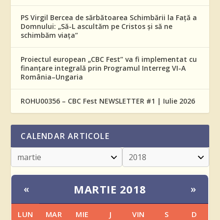
PS Virgil Bercea de sărbătoarea Schimbării la Față a
Domnului: „Să-L ascultăm pe Cristos și să ne
schimbăm viața”
Proiectul european „CBC Fest” va fi implementat cu
finanțare integrală prin Programul Interreg VI-A
România–Ungaria
ROHU00356 – CBC Fest NEWSLETTER #1 | Iulie 2026
CALENDAR ARTICOLE
MARTIE 2018
«
»
LUN
MAR
MIE
J
VIN
S
D