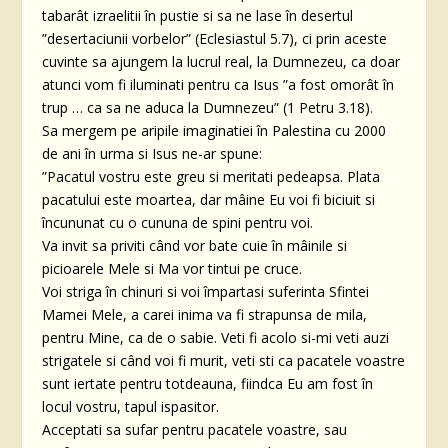
tabarât izraelitii în pustie si sa ne lase în desertul
”desertaciunii vorbelor” (Eclesiastul 5.7), ci prin aceste
cuvinte sa ajungem la lucrul real, la Dumnezeu, ca doar
atunci vom fi iluminati pentru ca Isus ”a fost omorât în
trup … ca sa ne aduca la Dumnezeu” (1 Petru 3.18).
Sa mergem pe aripile imaginatiei în Palestina cu 2000
de ani în urma si Isus ne-ar spune:
”Pacatul vostru este greu si meritati pedeapsa. Plata
pacatului este moartea, dar mâine Eu voi fi biciuit si
încununat cu o cununa de spini pentru voi.
Va invit sa priviti când vor bate cuie în mâinile si
picioarele Mele si Ma vor tintui pe cruce.
Voi striga în chinuri si voi împartasi suferinta Sfintei
Mamei Mele, a carei inima va fi strapunsa de mila,
pentru Mine, ca de o sabie. Veti fi acolo si-mi veti auzi
strigatele si când voi fi murit, veti sti ca pacatele voastre
sunt iertate pentru totdeauna, fiindca Eu am fost în
locul vostru, tapul ispasitor.
Acceptati sa sufar pentru pacatele voastre, sau