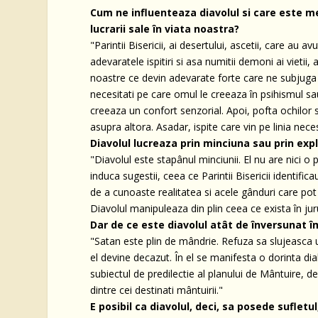
Cum ne influenteaza diavolul si care este m
lucrarii sale în viata noastra?
"Parintii Bisericii, ai desertului, ascetii, care au 
adevaratele ispitiri si asa numitii demoni ai vietii,
noastre ce devin adevarate forte care ne subjuga în 
necesitati pe care omul le creeaza în psihismul s
creeaza un confort senzorial. Apoi, pofta ochilor s
asupra altora. Asadar, ispite care vin pe linia necesi
Diavolul lucreaza prin minciuna sau prin exp
"Diavolul este stapânul minciunii. El nu are nici o
induca sugestii, ceea ce Parintii Bisericii identific
de a cunoaste realitatea si acele gânduri care pot 
Diavolul manipuleaza din plin ceea ce exista în jur
Dar de ce este diavolul atât de înversunat 
"Satan este plin de mândrie. Refuza sa slujeasca une
el devine decazut. În el se manifesta o dorinta di
subiectul de predilectie al planului de Mântuire, d
dintre cei destinati mântuirii."
E posibil ca diavolul, deci, sa posede sufletu