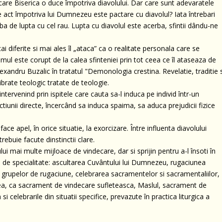
care Biserica o duce împotriva diavolului. Dar care sunt adevaratele
act împotriva lui Dumnezeu este pactare cu diavolul? Iata întrebari
ba de lupta cu cel rau. Lupta cu diavolul este acerba, sfintii dându-ne
i diferite si mai ales îl „ataca” ca o realitate personala care se
 Omul este corupt de la calea sfinteniei prin tot ceea ce îl ataseaza de
 Alexandru Buzalic în tratatul "Demonologia crestina. Revelatie, traditie 
ibrate teologic tratate de teologie.
ntervenind prin ispitele care cauta sa-l induca pe individ într-un
tiunii directe, încercând sa induca spaima, sa aduca prejudicii fizice
ace apel, în orice situatie, la exorcizare. Între influenta diavolului
buie facute dinstinctii clare.
ului mai multe mijloace de vindecare, dar si sprijin pentru a-l însoti în
tii de specialitate: ascultarea Cuvântului lui Dumnezeu, rugaciunea
ul grupelor de rugaciune, celebrarea sacramentelor si sacramentaliilor,
ea, ca sacrament de vindecare sufleteasca, Maslul, sacrament de
i celebrarile din situatii specifice, prevazute în practica liturgica a