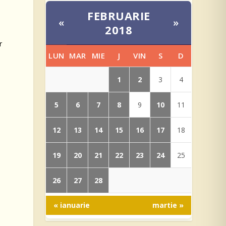
FEBRUARIE
«
»
2018
r
LUN
MAR
MIE
J
VIN
S
D
1
2
3
4
5
6
7
8
10
9
11
12
13
14
15
16
17
18
19
20
21
22
23
24
25
26
27
28
« ianuarie
martie »