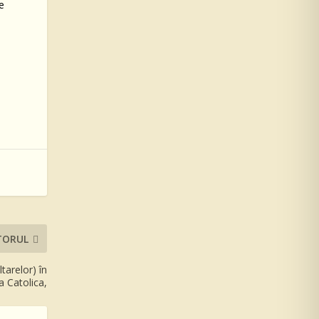
e
TORUL
tarelor) în
a Catolica,