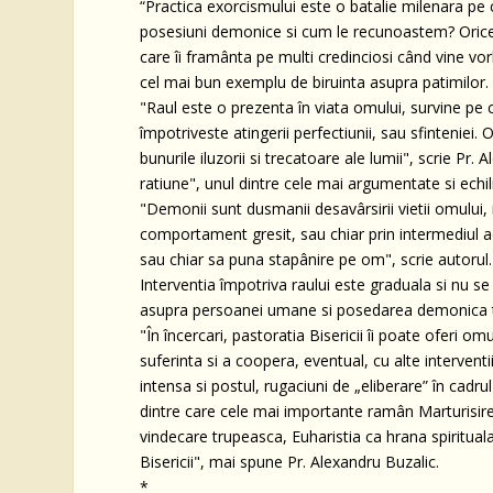
“Practica exorcismului este o batalie milenara pe 
posesiuni demonice si cum le recunoastem? Orice 
care îi framânta pe multi credinciosi când vine vor
cel mai bun exemplu de biruinta asupra patimilor.
"Raul este o prezenta în viata omului, survine pe ca
împotriveste atingerii perfectiunii, sau sfinteniei.
bunurile iluzorii si trecatoare ale lumii", scrie Pr.
ratiune", unul dintre cele mai argumentate si echil
"Demonii sunt dusmanii desavârsirii vietii omului, i
comportament gresit, sau chiar prin intermediul ac
sau chiar sa puna stapânire pe om", scrie autorul.
Interventia împotriva raului este graduala si nu se f
asupra persoanei umane si posedarea demonica tre
"În încercari, pastoratia Bisericii îi poate oferi om
suferinta si a coopera, eventual, cu alte interven
intensa si postul, rugaciuni de „eliberare” în cadr
dintre care cele mai importante ramân Marturisir
vindecare trupeasca, Euharistia ca hrana spirituala s
Bisericii", mai spune Pr. Alexandru Buzalic.
*