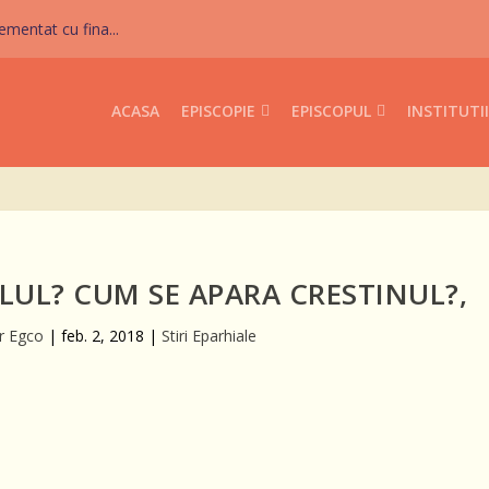
mentat cu fina...
ACASA
EPISCOPIE
EPISCOPUL
INSTITUTII
UL? CUM SE APARA CRESTINUL?,
r Egco
|
feb. 2, 2018
|
Stiri Eparhiale