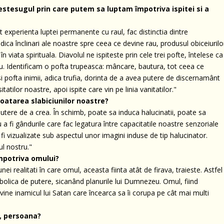
estesugul prin care putem sa luptam împotriva ispitei si a
avut experienta luptei permanente cu raul, fac distinctia dintre
 adica înclinari ale noastre spre ceea ce devine rau, produsul obiceiurilo
viata spirituala. Diavolul ne ispiteste prin cele trei pofte, întelese ca
au. Identificam o pofta trupeasca: mâncare, bautura, tot ceea ce
i pofta inimii, adica trufia, dorinta de a avea putere de discernamânt
tatilor noastre, apoi ispite care vin pe linia vanitatilor."
loatarea slabiciunilor noastre?
 putere de a crea. În schimb, poate sa induca halucinatii, poate sa
au a fi gândurile care fac legatura între capacitatile noastre senzoriale
fi vizualizate sub aspectul unor imagini induse de tip halucinator.
ul nostru."
împotriva omului?
i realitati în care omul, aceasta fiinta atât de firava, traieste. Astfel
abolica de putere, sicanând planurile lui Dumnezeu. Omul, fiind
evine inamicul lui Satan care încearca sa îi corupa pe cât mai multi
l, persoana?