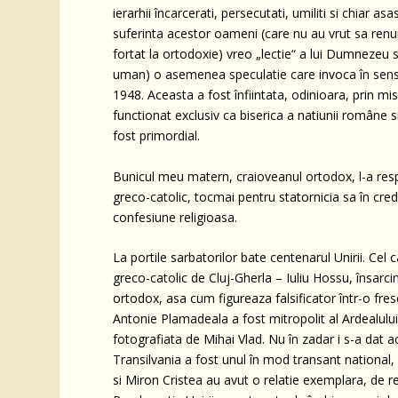
ierar­hii încarcerati, persecutati, umiliti si chiar 
suferinta acestor oameni (care nu au vrut sa renunt
fortat la ortodoxie) vreo „lectie“ a lui Dumnezeu s
uman) o asemenea speculatie care invoca în sens „p
1948. Aceasta a fost înfiintata, odinioara, prin misi
functionat exclusiv ca biserica a natiunii române s
fost primordial.
Bunicul meu matern, craioveanul ortodox, l-a resp
greco-catolic, tocmai pentru statornicia sa în cred
confesiune religioasa.
La portile sarbatorilor bate centenarul Unirii. Cel 
greco-catolic de Cluj-Gherla – Iuliu Hossu, însarc
ortodox, asa cum figureaza falsificator într-o fresc
Antonie Plamadeala a fost mitropolit al Ardealului 
fotografiata de Mihai Vlad. Nu în zadar i s-a dat a
Transilvania a fost unul în mod transant national, p
si Miron Cristea au avut o relatie exemplara, de re