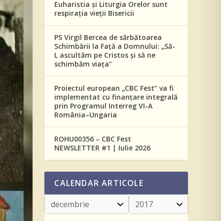
Euharistia și Liturgia Orelor sunt
respirația vieții Bisericii
PS Virgil Bercea de sărbătoarea
Schimbării la Față a Domnului: „Să-
L ascultăm pe Cristos și să ne
schimbăm viața”
Proiectul european „CBC Fest” va fi
implementat cu finanțare integrală
prin Programul Interreg VI-A
România–Ungaria
ROHU00356 – CBC Fest
NEWSLETTER #1 | Iulie 2026
CALENDAR ARTICOLE