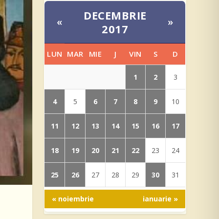
DECEMBRIE
«
»
2017
LUN
MAR
MIE
J
VIN
S
D
1
2
3
4
6
7
8
9
5
10
11
12
13
14
15
16
17
18
19
20
21
22
23
24
25
26
30
27
28
29
31
« noiembrie
ianuarie »