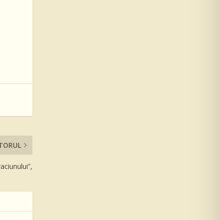
TORUL
aciunului”,