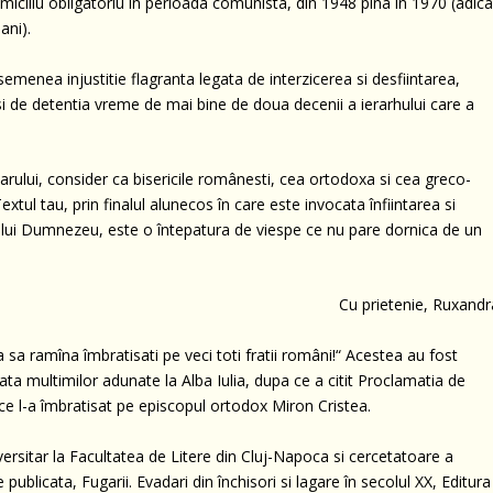
omiciliu obligatoriu în perioada comunista, din 1948 pîna în 1970 (adic
ani).
emenea injustitie flagranta legata de interzicerea si desfiintarea,
e si de detentia vreme de mai bine de doua decenii a ierarhului care a
rului, consider ca bisericile românesti, cea ortodoxa si cea greco-
extul tau, prin finalul alunecos în care este invocata înfiintarea si
“ a lui Dumnezeu, este o întepatura de viespe ce nu pare dornica de un
Cu prietenie, Ruxandr
a sa ramîna îmbratisati pe veci toti fratii români!“ Acestea au fost
fata multimilor adunate la Alba Iulia, dupa ce a citit Proclamatia de
ce l-a îmbratisat pe episcopul ortodox Miron Cristea.
ersitar la Facultatea de Litere din Cluj-Napoca si cercetatoare a
ublicata, Fugarii. Evadari din închisori si lagare în secolul XX, Editura