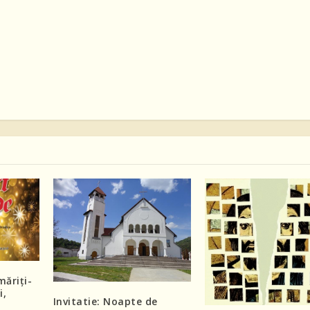
măriți-
i,
Invitatie: Noapte de