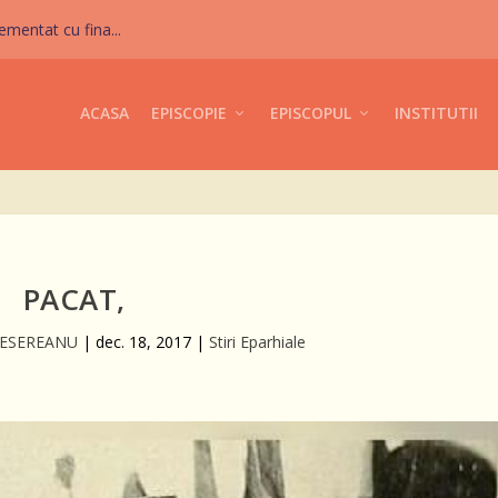
mentat cu fina...
ACASA
EPISCOPIE
EPISCOPUL
INSTITUTII
PACAT,
CESEREANU
|
dec. 18, 2017
|
Stiri Eparhiale