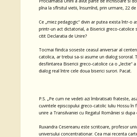
Proclamatia Unirii a avut parte de închisoare si d
pîna la sfîrsitul vietii, însumînd, prin urmare, 22 de 
Ce „miez pedagogic“ divin ar putea exista într-o as
printr-un act dictatorial, a Bisericii greco-catolic
citit Declaratia de Unire?
Tocmai fiindca soseste ceasul aniversar al centena
catolica, ar trebui sa-si asume un dialog sororal. T
desfiintarea Bisericii greco-catolice ca o „lectie
dialog real între cele doua biserici surori. Pacat.
P.S. „Pe cum ne vedeti azi îmbratisati frateste, as
cuvintele episcopului greco-catolic Iuliu Hossu în 
unire a Transilvaniei cu Regatul României si dupa 
Ruxandra Cesereanu este scriitoare, profesor univ
universului concentrationar. Cea mai recenta carte p