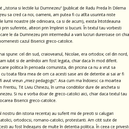
ulat „Istoria si lectiile lui Dumnezeu“ [publicat de Radu Preda în Dilema
greu sa cred ca noi, oamenii, am putea fi cu atîta usurinta niste
le lumii noastre (de odinioara, ca si de acum), exista întotdeauna
 prin suferinte, alteori prin împliniri si bucurii. În textul tau vorbesti
 care le da Dumnezeu prin intermediul a varii lucruri dureroase ori chia
, pomenesti cazul Bisericii greco-catolice.
ai spune: cel din sud, craioveanul, Nicolae, era ortodox; cel din nord,
-am iubit si de amîndoi am fost legata, chiar daca în mod diferit.
arie politica în perioada comunista, din pricina ca nu a vrut sa
 cu toata fibra mea de om ca acesti sase ani de detentie ai sai ar fi
ar fi avut vreun „miez pedagogic“. Asa cum ma îndoiesc ca moartea
n Frentiu, Tit Liviu Chinezu, în urma conditiilor dure de ancheta si
umnezeu. Si nu e vorba doar de greco-catolici aici, chiar daca textul tau
vocarea Bisericii greco-catolice.
nostru din istoria recenta) au suferit mii de preoti si calugari
atolici, ortodocsi, romano-catolici, protestanti. Am citit sute de
ricesti au fost îndeajuns de multe în detentia politica. În ceea ce prives