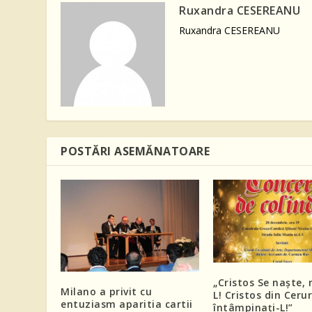
Ruxandra CESEREANU
Ruxandra CESEREANU
POSTĂRI ASEMĂNATOARE
„Cristos Se naște, 
Milano a privit cu
L! Cristos din Cerur
entuziasm aparitia cartii
întâmpinați-L!”