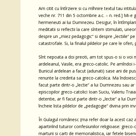
Am citit cu întîrziere si cu mîhnire textul tau intit
veche nr. 711 din 5 octombrie a.c. – n. red.] Mi-e 
hermeneuti ai lui Dumnezeu. Desigur, în întîmplari
meditatii si reflectii la care sîntem stimulati, uneori
despre un „miez pedagogic“ si despre „lectiile“ pe
catastrofale. Si, la finalul pildelor pe care le oferi
Sînt nepoata a doi preoti, am tot spus-o si o voi m
ardeleanul, Vasile, era greco-catolic. Pe amîndoi i
Bunicul ardelean a facut (adunati) sase ani de pusc
renunte la credinta sa greco-catolica. Ma îndoiesc
facut parte dintr-o „lectie“ a lui Dumnezeu sau 
episcopilor greco-catolici Ioan Suciu, Valeriu Traia
detentie, ar fi facut parte dintr-o „lectie“ a lui D
încheie lista pildelor de „pedagogie“ divina prin in
În Gulagul românesc (ma refer doar la acest caz al 
apartinînd tuturor confesiunilor religioase: greco-c
marturii si carti de memorialistica, iar fetele bise