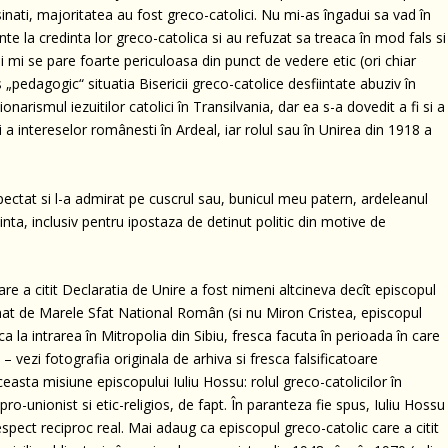
asasinati, majoritatea au fost greco-catolici. Nu mi-as îngadui sa vad în
e la credinta lor greco-catolica si au refuzat sa treaca în mod fals si
i mi se pare foarte periculoasa din punct de vedere etic (ori chiar
edagogic“ situatia Bisericii greco-catolice desfiintate abuziv în
onarismul iezuitilor catolici în Transilvania, dar ea s-a dovedit a fi si a
i a intereselor românesti în Ardeal, iar rolul sau în Unirea din 1918 a
ectat si l-a admirat pe cuscrul sau, bunicul meu patern, ardeleanul
inta, inclusiv pentru ipostaza de detinut politic din motive de
care a citit Declaratia de Unire a fost nimeni altcineva decît episcopul
inat de Marele Sfat National Român (si nu Miron Cristea, episcopul
a la intrarea în Mitropolia din Sibiu, fresca facuta în perioada în care
– vezi fotografia originala de arhiva si fresca falsificatoare
ceasta misiune episcopului Iuliu Hossu: rolul greco-catolicilor în
ro-unionist si etic-religios, de fapt. În paranteza fie spus, Iuliu Hossu
spect reciproc real. Mai adaug ca episcopul greco-catolic care a citit