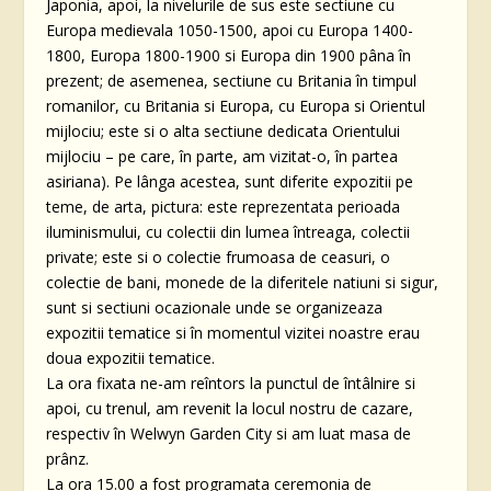
Japonia, apoi, la nivelurile de sus este sectiune cu
Europa medievala 1050-1500, apoi cu Europa 1400-
1800, Europa 1800-1900 si Europa din 1900 pâna în
prezent; de asemenea, sectiune cu Britania în timpul
romanilor, cu Britania si Europa, cu Europa si Orientul
mijlociu; este si o alta sectiune dedicata Orientului
mijlociu – pe care, în parte, am vizitat-o, în partea
asiriana). Pe lânga acestea, sunt diferite expozitii pe
teme, de arta, pictura: este reprezentata perioada
iluminismului, cu colectii din lumea întreaga, colectii
private; este si o colectie frumoasa de ceasuri, o
colectie de bani, monede de la diferitele natiuni si sigur,
sunt si sectiuni ocazionale unde se organizeaza
expozitii tematice si în momentul vizitei noastre erau
doua expozitii tematice.
La ora fixata ne-am reîntors la punctul de întâlnire si
apoi, cu trenul, am revenit la locul nostru de cazare,
respectiv în Welwyn Garden City si am luat masa de
prânz.
La ora 15.00 a fost programata ceremonia de