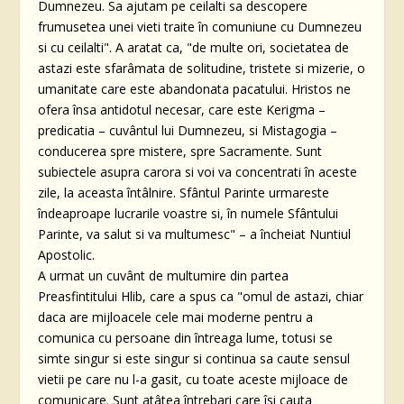
Dumnezeu. Sa ajutam pe ceilalti sa descopere
frumusetea unei vieti traite în comuniune cu Dumnezeu
si cu ceilalti". A aratat ca, "de multe ori, societatea de
astazi este sfarâmata de solitudine, tristete si mizerie, o
umanitate care este abandonata pacatului. Hristos ne
ofera însa antidotul necesar, care este Kerigma –
predicatia – cuvântul lui Dumnezeu, si Mistagogia –
conducerea spre mistere, spre Sacramente. Sunt
subiectele asupra carora si voi va concentrati în aceste
zile, la aceasta întâlnire. Sfântul Parinte urmareste
îndeaproape lucrarile voastre si, în numele Sfântului
Parinte, va salut si va multumesc" – a încheiat Nuntiul
Apostolic.
A urmat un cuvânt de multumire din partea
Preasfintitului Hlib, care a spus ca "omul de astazi, chiar
daca are mijloacele cele mai moderne pentru a
comunica cu persoane din întreaga lume, totusi se
simte singur si este singur si continua sa caute sensul
vietii pe care nu l-a gasit, cu toate aceste mijloace de
comunicare. Sunt atâtea întrebari care îsi cauta