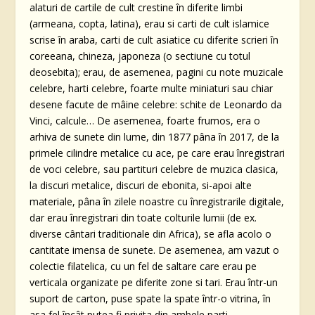
alaturi de cartile de cult crestine în diferite limbi
(armeana, copta, latina), erau si carti de cult islamice
scrise în araba, carti de cult asiatice cu diferite scrieri în
coreeana, chineza, japoneza (o sectiune cu totul
deosebita); erau, de asemenea, pagini cu note muzicale
celebre, harti celebre, foarte multe miniaturi sau chiar
desene facute de mâine celebre: schite de Leonardo da
Vinci, calcule… De asemenea, foarte frumos, era o
arhiva de sunete din lume, din 1877 pâna în 2017, de la
primele cilindre metalice cu ace, pe care erau înregistrari
de voci celebre, sau partituri celebre de muzica clasica,
la discuri metalice, discuri de ebonita, si-apoi alte
materiale, pâna în zilele noastre cu înregistrarile digitale,
dar erau înregistrari din toate colturile lumii (de ex.
diverse cântari traditionale din Africa), se afla acolo o
cantitate imensa de sunete. De asemenea, am vazut o
colectie filatelica, cu un fel de saltare care erau pe
verticala organizate pe diferite zone si tari. Erau într-un
suport de carton, puse spate la spate într-o vitrina, în
asa fel încât putea fi privita din ambele parti.