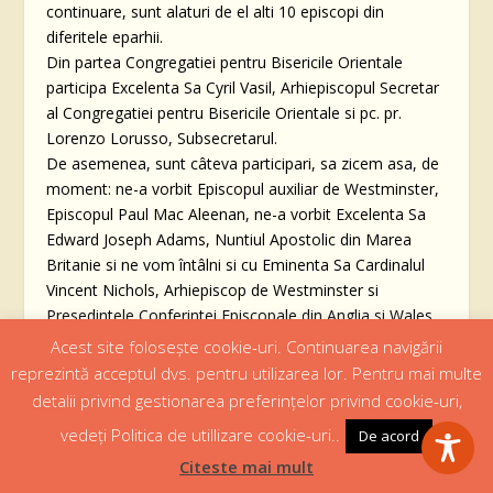
continuare, sunt alaturi de el alti 10 episcopi din
diferitele eparhii.
Din partea Congregatiei pentru Bisericile Orientale
participa Excelenta Sa Cyril Vasil, Arhiepiscopul Secretar
al Congregatiei pentru Bisericile Orientale si pc. pr.
Lorenzo Lorusso, Subsecretarul.
De asemenea, sunt câteva participari, sa zicem asa, de
moment: ne-a vorbit Episcopul auxiliar de Westminster,
Episcopul Paul Mac Aleenan, ne-a vorbit Excelenta Sa
Edward Joseph Adams, Nuntiul Apostolic din Marea
Britanie si ne vom întâlni si cu Eminenta Sa Cardinalul
Vincent Nichols, Arhiepiscop de Westminster si
Presedintele Conferintei Episcopale din Anglia si Wales.
Mai participa si alti reprezentanti din partea Conferintei
Acest site folosește cookie-uri. Continuarea navigării
Episcopale din Anglia si Wales, din partea Consiliului
reprezintă acceptul dvs. pentru utilizarea lor. Pentru mai multe
European al Conferintelor Episcopale, din partea
detalii privind gestionarea preferințelor privind cookie-uri,
localnicilor, a Eparhiei ucrainene din Londra care se
vedeți Politica de utillizare cookie-uri..
De acord
ocupa cu detaliile legate de organizare, avem si un
Citeste mai mult
serviciu de securitate care pazeste casele, parcarea, si
ne însoteste în calatoriile organizate în Londra.