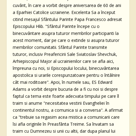
cuvânt, în care a vorbit despre aniversarea de 60 de ani
a Eparhiei Catolice ucrainene. Excelenta Sa a început
citind mesajul Sfântului Parinte Papa Francesco adresat
Episcopului Hlib. "Sfântul Parinte începe cu o
binecuvântare asupra tuturor membrilor participanti la
acest moment, dar pe care o extinde si asupra tuturor
membrilor comunitatii. Sfântul Parinte transmite
tuturor, inclusiv Preafericirii Sale Sviatoslav Shevchuk,
Arhiepiscopul Major al ucrainienilor care se afla aici,
împreuna cu noi, si Episcopului locului, binecuvântarea
apostolica si urarile corespunzatoare pentru o întâlnire
cât mai roditoare". Apoi, în numele sau, ES Edward
Adams a vorbit despre bucuria de a fi cu noi si despre
faptul ca tema este foarte adecvata timpului pe care îl
traim si anume "necesitatea vestirii Evangheliei în
continentul nostru, a comunica si a conversa". A afirmat
ca "trebuie sa regasim acea mistica a comunicarii care
îsi afla originile în Preasfânta Treime. Sa învatam sa
traim cu Dumnezeu si unii cu altii, dar dupa planul lui