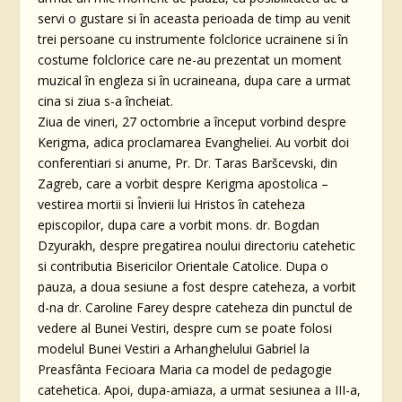
servi o gustare si în aceasta perioada de timp au venit
trei persoane cu instrumente folclorice ucrainene si în
costume folclorice care ne-au prezentat un moment
muzical în engleza si în ucraineana, dupa care a urmat
cina si ziua s-a încheiat.
Ziua de vineri, 27 octombrie a început vorbind despre
Kerigma, adica proclamarea Evangheliei. Au vorbit doi
conferentiari si anume, Pr. Dr. Taras Baršcevski, din
Zagreb, care a vorbit despre Kerigma apostolica –
vestirea mortii si Învierii lui Hristos în cateheza
episcopilor, dupa care a vorbit mons. dr. Bogdan
Dzyurakh, despre pregatirea noului directoriu catehetic
si contributia Bisericilor Orientale Catolice. Dupa o
pauza, a doua sesiune a fost despre cateheza, a vorbit
d-na dr. Caroline Farey despre cateheza din punctul de
vedere al Bunei Vestiri, despre cum se poate folosi
modelul Bunei Vestiri a Arhanghelului Gabriel la
Preasfânta Fecioara Maria ca model de pedagogie
catehetica. Apoi, dupa-amiaza, a urmat sesiunea a III-a,