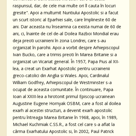
raspunsul, dar, de cele mai multe ori îl cauta în locuri
gresite". Apoi a multumit Nuntiului Apostolic si a facut
un scurt istoric al Eparhiei sale, care împlineste 60 de
ani. Dar aceasta nu înseamna ca exista numai de 60 de
ani, ci, înainte de cel de-al Doilea Razboi Mondial erau
deja preoti ucrainieni în zona Londrei, care s-au
organizat în parohii. Apoi a vorbit despre Arhiepiscopul
Ivan Bucko, care a trimis preoti în Marea Britanie si a
organizat un Vicariat general. În 1957, Papa Pius al XII-
lea, a creat un Exarhat Apostolic pentru ucrainenii
greco-catolici din Anglia si Wales. Apoi, Cardinalul
William Godfrey, Arhiepiscopul de Westminster s-a
ocupat de aceasta comunitate. În continuare, Papa
Ioan al XXIII-lea a hirotonit primul Episcop ucrainean
Augustine Eugene Hornyak OSBM, care a fost al doilea
exarh al acestei structuri, a devenit exarh apostolic
pentru întreaga Marea Britanie în 1968, apoi, în 1989,
Michael Kuchmiak C.SS.R., a fost cel care s-a aflat la
cârma Exarhatului Apostolic si, în 2002, Paul Patrick