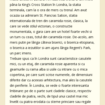
pâna la King’s Cross Station în Londra, la statia
terminala, cam la o ora de mers cu trenul. Am avut
ocazia sa admiram St. Pancras Sation, statia
internationala de tren din caramida rosie, clasica, la
care se vede stilul victorian, o constructie
monumentala, o gara care are un hotel foarte vechi si
un turn cu ceas, totul din caramida rosie. De-acolo, am
mers putin pe lânga câteva biserici, o biserica etiopiana,
o biserica a iezuitilor si-am ajuns lânga Regent’s Park,
un parc imens.
Trebuie spus ca în Londra sunt caracteristice casutele
mici, cu un etaj, din caramida rosie aparenta si cu
geamurile cu rama alba si usile cu intrare cu o mica
copertina, pe care sunt scrise numerele, de dimensiuni
diferite dar cu aceeasi arhitectura, mai ales la casutele
din periferie. În Londra, se vede o foarte interesanta
îmbinare: pe de o parte sunt cladirile clasice, respectiv
cladirile de piatra, vechi, de tipul unui castel mai mic
învelit cu piatra erodata cu steme princiare sau regale