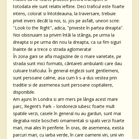
totodata ele sunt relativ ieftine. Deci traficul este foarte
intens, colorat si întotdeauna, la traversare, trebuie
privit invers decât la noi, si, jos pe asfalt, uneori scrie:
"Look to the Right", adica, "priveste în partea dreapta".
Noi obisnuiam sa privim întâi la stânga, pe urma la
dreapta si pe urma din nou la dreapta, ca sa fim siguri
înainte de a trece o strada aglomerata!
În zona garii se afla magazine de o mare varietate, pe
strada sunt mici formatii, cântareti ambulanti care dau
culoare traficului. În general englezii sunt gentlemeni,
sunt persoane calme, asa cum li s-a dus vestea prin
traditie si de asemenea sunt persoane ospitaliere,
disponibile.
Am ajuns în Londra si am mers pe lânga acest mare
parc, Regent’s Park – londonezii iubesc foarte mult
spatiile verzi, casele în general nu au garduri, sunt mai
degraba niste boscheti ornamentali si spatii verzi foarte
mari, mai ales în periferie. În oras, de asemenea, exista
parcuri mari, cu iarba verde, în care oamenii vin, unii vin