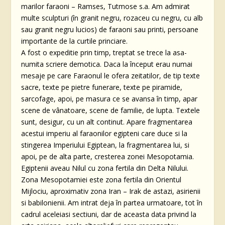
marilor faraoni – Ramses, Tutmose s.a. Am admirat
multe sculpturi (în granit negru, rozaceu cu negru, cu alb
sau granit negru lucios) de faraoni sau printi, persoane
importante de la curtile princiare.
A fost o expeditie prin timp, treptat se trece la asa-
numita scriere demotica. Daca la început erau numai
mesaje pe care Faraonul le ofera zeitatilor, de tip texte
sacre, texte pe pietre funerare, texte pe piramide,
sarcofage, apoi, pe masura ce se avansa în timp, apar
scene de vânatoare, scene de familie, de lupta. Textele
sunt, desigur, cu un alt continut. Apare fragmentarea
acestui imperiu al faraonilor egipteni care duce si la
stingerea Imperiului Egiptean, la fragmentarea lui, si
apoi, pe de alta parte, cresterea zonei Mesopotamia.
Egiptenii aveau Nilul cu zona fertila din Delta Nilului.
Zona Mesopotamiei este zona fertila din Orientul
Mijlociu, aproximativ zona Iran – Irak de astazi, asirienii
si babilonienii. Am intrat deja în partea urmatoare, tot în
cadrul aceleiasi sectiuni, dar de aceasta data privind la