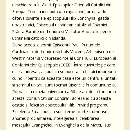
deschidere a Întâlnirii Episcopilor Orientali Catolici din
Europa. Totul a început cu o rugaciune, urmata de
câteva cuvinte ale episcopului Hlib Lonchyna, gazda
noastra aici, Episcopul ucrainean catolic al Eparhiei
Sfânta Familie din Londra si Vizitator Apostolic pentru
ucrainenii catolici din Islanda.
Dupa aceea, a vorbit Episcopul Paul, în numele
Cardinalului de Londra Nichols Vincent, Arhiepiscop de
Westminster si Vicepresedinte al Consiliului European al
Conferintelor Episcopale (CCEE). Între cuvintele pe care
ni le-a adresat, a spus ca se bucura sa fie aici împreuna
cu noi, "pentru ca aceasta casa este un centru al unitatii
si semnul unitatii sunt tocmai Bisericile în comuniune cu
Roma si la ocazia aniversara a 60 de ani de la fondarea
acestei comunitati din Londra", adresând cu aceasta
ocazie si felicitari episcopului Hlib. Privind programul,
Excelenta Sa a spus ca sunt teme foarte frumoase si
anume: proclamarea, întelegerea si celebrarea
mesajului Evangheliei. În Evanghelia de la Matei, Isus