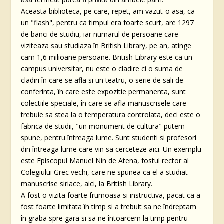
Aceasta biblioteca, pe care, repet, am vazut-o asa, ca
un "flash", pentru ca timpul era foarte scurt, are 1297
de banci de studiu, iar numarul de persoane care
viziteaza sau studiaza în British Library, pe an, atinge
cam 1,6 milioane persoane. British Library este ca un
campus universitar, nu este o cladire ci o suma de
cladiri în care se afla si un teatru, o serie de sali de
conferinta, în care este expozitie permanenta, sunt
colectiile speciale, în care se afla manuscrisele care
trebuie sa stea la o temperatura controlata, deci este o
fabrica de studii, "un monument de cultura" putem
spune, pentru întreaga lume. Sunt studenti si profesori
din întreaga lume care vin sa cerceteze aici. Un exemplu
este Episcopul Manuel Nin de Atena, fostul rector al
Colegiului Grec vechi, care ne spunea ca el a studiat
manuscrise siriace, aici, la British Library.
A fost o vizita foarte frumoasa si instructiva, pacat ca a
fost foarte limitata în timp si a trebuit sa ne îndreptam
în graba spre gara si sa ne întoarcem la timp pentru