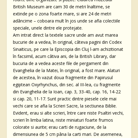
British Museum are cam 30 de metri înaltime, se
extinde pe o zona foarte mare, si are 24 de metri
adâncime – coboara mult în jos unde se afla colectiile
speciale, unele dintre ele protejate.
Am intrat direct la textele sacre unde am avut marea
bucurie de a vedea, în original, câteva pagini din Codex
Sinaiticus, pe care la Episcopia din Cluj l-am achizitionat
în facsimil, acum câtiva ani, de la British Library, dar
bucuria de a vedea aceste file de pergament din
Evanghelia de la Matei, în original, a fost mare. Alaturi
de acestea, în vazut doua fragmente din Papirusul
egiptean Oxyrhynchus, din sec. al III-lea, cu fragmente
din Evanghelia de la Ioan, cap. 3, 33-40, cap. 16, 14-22
si cap. 20, 11-17. Sunt practic dintre piesele cele mai
vechi care se afla la Scrieri Sacre, la sectiunea Biblie.
Evident, erau si alte scrieri, între care niste Psaltiri vechi,
scrieri în limba latina, niste miniaturi foarte frumos
colorate si aurite; erau carti de rugaciune, de la
dimensiunea de 5 cm pâna la carti mari. De asemenea,