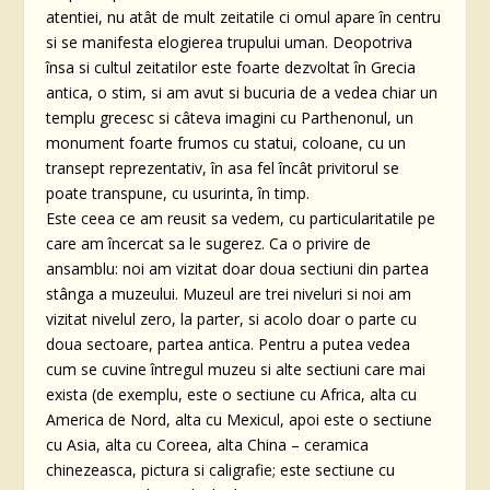
atentiei, nu atât de mult zeitatile ci omul apare în centru
si se manifesta elogierea trupului uman. Deopotriva
însa si cultul zeitatilor este foarte dezvoltat în Grecia
antica, o stim, si am avut si bucuria de a vedea chiar un
templu grecesc si câteva imagini cu Parthenonul, un
monument foarte frumos cu statui, coloane, cu un
transept reprezentativ, în asa fel încât privitorul se
poate transpune, cu usurinta, în timp.
Este ceea ce am reusit sa vedem, cu particularitatile pe
care am încercat sa le sugerez. Ca o privire de
ansamblu: noi am vizitat doar doua sectiuni din partea
stânga a muzeului. Muzeul are trei niveluri si noi am
vizitat nivelul zero, la parter, si acolo doar o parte cu
doua sectoare, partea antica. Pentru a putea vedea
cum se cuvine întregul muzeu si alte sectiuni care mai
exista (de exemplu, este o sectiune cu Africa, alta cu
America de Nord, alta cu Mexicul, apoi este o sectiune
cu Asia, alta cu Coreea, alta China – ceramica
chinezeasca, pictura si caligrafie; este sectiune cu