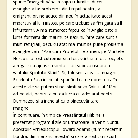
spune: "mergeti pâna la capatul lumii si duceti
evanghelia iar problema din timpul nostru, a
emigrantilor, ne aduce din nou în actualitate acest
imperativ al lui Hristos, pe care trebuie sa fim gata sa îl
înfruntam". A mai remarcat faptul ca în Anglia este o
lume formata din mai multe natiuni, între care sunt si
multi refugiati, deci, cu atât mai mult se pune problema
evanghelizarii. "Asa cum Profetul Ilie a mers pe Muntele
Horeb si a fost cutremur si a fost vânt si a fost foc, el s-
a rugat si a ajuns sa simta si acea briza usoara a
vântului Spiritului Sfânt". Si, folosind aceasta imagine,
Excelenta Sa a încheiat, spunând ca ne doreste ca în
aceste zile sa putem si noi simti briza Spiritului Sfânt
adiind aici, pentru a putea lucra cu adevarat pentru
Dumnezeu si a încheiat cu o binecuvântare.
imagine
În continuare, în timp ce Preasfintitul Hlib ne-a
prezentat programul zilelor urmatoare, a venit Nuntiul
Apostolic Arhiepiscopul Edward Adams (numit recent în
Londra, din mai anul acesta) si care a rostit un scurt