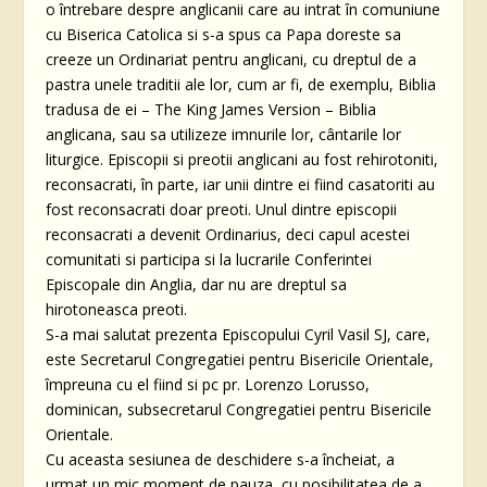
o întrebare despre anglicanii care au intrat în comuniune
cu Biserica Catolica si s-a spus ca Papa doreste sa
creeze un Ordinariat pentru anglicani, cu dreptul de a
pastra unele traditii ale lor, cum ar fi, de exemplu, Biblia
tradusa de ei – The King James Version – Biblia
anglicana, sau sa utilizeze imnurile lor, cântarile lor
liturgice. Episcopii si preotii anglicani au fost rehirotoniti,
reconsacrati, în parte, iar unii dintre ei fiind casatoriti au
fost reconsacrati doar preoti. Unul dintre episcopii
reconsacrati a devenit Ordinarius, deci capul acestei
comunitati si participa si la lucrarile Conferintei
Episcopale din Anglia, dar nu are dreptul sa
hirotoneasca preoti.
S-a mai salutat prezenta Episcopului Cyril Vasil SJ, care,
este Secretarul Congregatiei pentru Bisericile Orientale,
împreuna cu el fiind si pc pr. Lorenzo Lorusso,
dominican, subsecretarul Congregatiei pentru Bisericile
Orientale.
Cu aceasta sesiunea de deschidere s-a încheiat, a
urmat un mic moment de pauza, cu posibilitatea de a