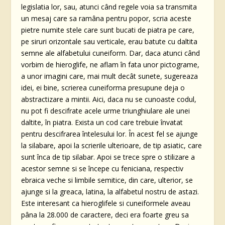
legislatia lor, sau, atunci când regele voia sa transmita
un mesaj care sa ramâna pentru popor, scria aceste
pietre numite stele care sunt bucati de piatra pe care,
pe siruri orizontale sau verticale, erau batute cu daltita
semne ale alfabetului cuneiform. Dar, daca atunci când
vorbim de hieroglife, ne aflam în fata unor pictograme,
a unor imagini care, mai mult decât sunete, sugereaza
idei, ei bine, scrierea cuneiforma presupune deja o
abstractizare a mintii. Aici, daca nu se cunoaste codul,
nu pot fi descifrate acele urme triunghiulare ale unei
daltite, în piatra. Exista un cod care trebuie învatat
pentru descifrarea întelesului lor. În acest fel se ajunge
la silabare, apoi la scrierile ulterioare, de tip asiatic, care
sunt înca de tip silabar. Apoi se trece spre o stilizare a
acestor semne si se începe cu feniciana, respectiv
ebraica veche si limbile semitice, din care, ulterior, se
ajunge si la greaca, latina, la alfabetul nostru de astazi.
Este interesant ca hieroglifele si cuneiformele aveau
pâna la 28.000 de caractere, deci era foarte greu sa