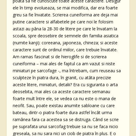
poata sa fie cunoscute toate aceste caractere. Desigur
ele în timp evolueaza, se mai modifica, dar era foarte
greu sa fie învatate. Scrierea cuneiforma are deja mai
putine caractere si alfabetele pe care noi le folosim
astazi au pâna la 28-30 de litere pe care le învatam la
scoala, spre deosebire de semnele din familia asiatica
(numite kanji): coreeana, japoneza, chineza; si aceste
caractere sunt de ordinul miilor, care trebuie învatate.
Am ramas fascinat si de hieroglife si de scrierea
cuneiforma – mai ales de faptul ca am vazut si niste
miniaturi pe sarcofage -, ma întrebam, cum reuseau sa
sculpteze în piatra dura, în granit, cu atâta precizie
aceste litere, miniaturi, detalii? Era cu siguranta o arta
deosebita, mai ales ca aceste caractere semanau
foarte mult între ele, se vedea ca nu este o mana de
neofit. Sau, poate existau anumite sabloane cu care
bateau, dintr-o piatra foarte dura astfel încât urma
ramânea fara ca acestea sa se distruga. Când se scrie
pe suprafata unui sarcofag trebuie sa nu se faca nicio
greseala, sa nu sara nici un ciob de piatra în plus. E o