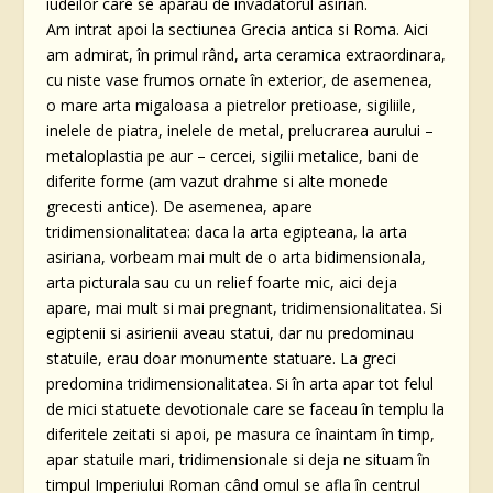
iudeilor care se aparau de invadatorul asirian.
Am intrat apoi la sectiunea Grecia antica si Roma. Aici
am admirat, în primul rând, arta ceramica extraordinara,
cu niste vase frumos ornate în exterior, de asemenea,
o mare arta migaloasa a pietrelor pretioase, sigiliile,
inelele de piatra, inelele de metal, prelucrarea aurului –
metaloplastia pe aur – cercei, sigilii metalice, bani de
diferite forme (am vazut drahme si alte monede
grecesti antice). De asemenea, apare
tridimensionalitatea: daca la arta egipteana, la arta
asiriana, vorbeam mai mult de o arta bidimensionala,
arta picturala sau cu un relief foarte mic, aici deja
apare, mai mult si mai pregnant, tridimensionalitatea. Si
egiptenii si asirienii aveau statui, dar nu predominau
statuile, erau doar monumente statuare. La greci
predomina tridimensionalitatea. Si în arta apar tot felul
de mici statuete devotionale care se faceau în templu la
diferitele zeitati si apoi, pe masura ce înaintam în timp,
apar statuile mari, tridimensionale si deja ne situam în
timpul Imperiului Roman când omul se afla în centrul