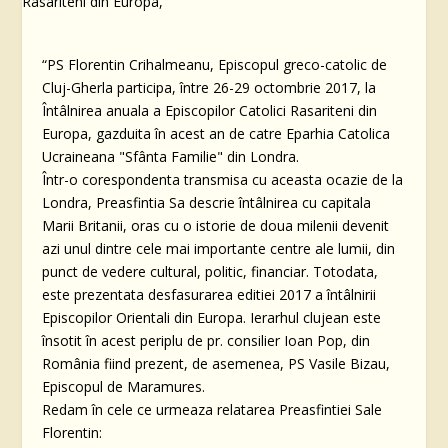
“PS Florentin Crihalmeanu, Episcopul greco-catolic de
Cluj-Gherla participa, între 26-29 octombrie 2017, la
Întâlnirea anuala a Episcopilor Catolici Rasariteni din
Europa, gazduita în acest an de catre Eparhia Catolica
Ucraineana "Sfânta Familie" din Londra.
Într-o corespondenta transmisa cu aceasta ocazie de la
Londra, Preasfintia Sa descrie întâlnirea cu capitala
Marii Britanii, oras cu o istorie de doua milenii devenit
azi unul dintre cele mai importante centre ale lumii, din
punct de vedere cultural, politic, financiar. Totodata,
este prezentata desfasurarea editiei 2017 a întâlnirii
Episcopilor Orientali din Europa. Ierarhul clujean este
însotit în acest periplu de pr. consilier Ioan Pop, din
România fiind prezent, de asemenea, PS Vasile Bizau,
Episcopul de Maramures.
Redam în cele ce urmeaza relatarea Preasfintiei Sale
Florentin: