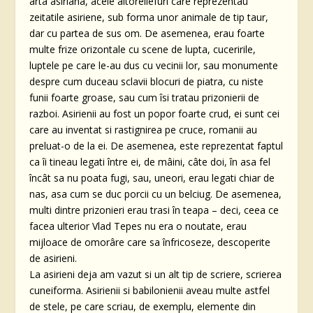
arta asiriana, acele altoreliefuri care reprezentau
zeitatile asiriene, sub forma unor animale de tip taur,
dar cu partea de sus om. De asemenea, erau foarte
multe frize orizontale cu scene de lupta, cuceririle,
luptele pe care le-au dus cu vecinii lor, sau monumente
despre cum duceau sclavii blocuri de piatra, cu niste
funii foarte groase, sau cum îsi tratau prizonierii de
razboi. Asirienii au fost un popor foarte crud, ei sunt cei
care au inventat si rastignirea pe cruce, romanii au
preluat-o de la ei. De asemenea, este reprezentat faptul
ca îi tineau legati între ei, de mâini, câte doi, în asa fel
încât sa nu poata fugi, sau, uneori, erau legati chiar de
nas, asa cum se duc porcii cu un belciug. De asemenea,
multi dintre prizonieri erau trasi în teapa – deci, ceea ce
facea ulterior Vlad Tepes nu era o noutate, erau
mijloace de omorâre care sa înfricoseze, descoperite
de asirieni.
La asirieni deja am vazut si un alt tip de scriere, scrierea
cuneiforma. Asirienii si babilonienii aveau multe astfel
de stele, pe care scriau, de exemplu, elemente din