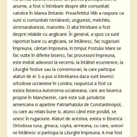
anume, a fost o întrebare despre alte comunitati
catolice în Marea Britanie. Preasfintitul Hlib a raspuns ca
sunt si comunitati românesti, unguresti, melchite,
siromarabareze, maronite. O alta întrebare a fost
despre relatiile cu anglicanii. În general, a spus ca sunt
raporturi bune cu anglicanii, se întâlnesc, fac rugaciuni
împreuna, cântari împreuna, în timpul Postului Mare se
fac vizite în diferite biserici, fac procesiuni împreuna,
este invitat adeseori la vecernii, la întâlniri ecumenice, la
Liturghii festive sau la comemorari, la care participa
alaturi de ei. S-a pus si întrebarea daca sunt biserici
ortodoxe ucrainene în Londra, raspunsul a fost ca
exista Biserica Autonoma ucraineana, care are biserica
proprie în Manchester, care este sub jurisdictie
americana si apartine Patriarhatului de Constantinopol,
cu care au relatii bune si, atunci când este posibil, se
unesc în rugaciune. Alaturi de acestea, exista si Biserica
Ortodoxa rusa, greaca, copta, armeana, cu care, uneori
se întâlnesc si participa la Liturghii împreuna. A mai fost