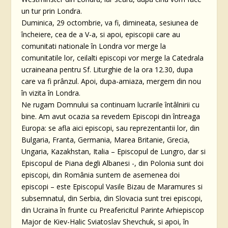
un tur prin Londra.
Duminica, 29 octombrie, va fi, dimineata, sesiunea de
încheiere, cea de a V-a, si apoi, episcopii care au
comunitati nationale în Londra vor merge la
comunitatile lor, ceilalti episcopi vor merge la Catedrala
ucraineana pentru Sf. Liturghie de la ora 12.30, dupa
care va fi prânzul. Apoi, dupa-amiaza, mergem din nou
în vizita în Londra.
Ne rugam Domnului sa continuam lucrarile întâlnirii cu
bine. Am avut ocazia sa revedem Episcopi din întreaga
Europa: se afla aici episcopi, sau reprezentantii lor, din
Bulgaria, Franta, Germania, Marea Britanie, Grecia,
Ungaria, Kazakhstan, Italia – Episcopul de Lungro, dar si
Episcopul de Piana degli Albanesi -, din Polonia sunt doi
episcopi, din România suntem de asemenea doi
episcopi – este Episcopul Vasile Bizau de Maramures si
subsemnatul, din Serbia, din Slovacia sunt trei episcopi,
din Ucraina în frunte cu Preafericitul Parinte Arhiepiscop
Major de Kiev-Halic Sviatoslav Shevchuk, si apoi, în