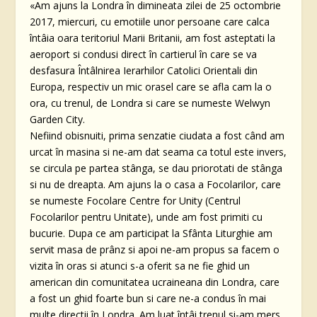
«Am ajuns la Londra în dimineata zilei de 25 octombrie
2017, miercuri, cu emotiile unor persoane care calca
întâia oara teritoriul Marii Britanii, am fost asteptati la
aeroport si condusi direct în cartierul în care se va
desfasura Întâlnirea Ierarhilor Catolici Orientali din
Europa, respectiv un mic orasel care se afla cam la o
ora, cu trenul, de Londra si care se numeste Welwyn
Garden City.
Nefiind obisnuiti, prima senzatie ciudata a fost când am
urcat în masina si ne-am dat seama ca totul este invers,
se circula pe partea stânga, se dau priorotati de stânga
si nu de dreapta. Am ajuns la o casa a Focolarilor, care
se numeste Focolare Centre for Unity (Centrul
Focolarilor pentru Unitate), unde am fost primiti cu
bucurie. Dupa ce am participat la Sfânta Liturghie am
servit masa de prânz si apoi ne-am propus sa facem o
vizita în oras si atunci s-a oferit sa ne fie ghid un
american din comunitatea ucraineana din Londra, care
a fost un ghid foarte bun si care ne-a condus în mai
multe directii în Londra. Am luat întâi trenul si-am mers