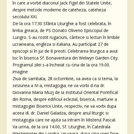
în care a vorbit diaconul Jack Figel din Statele Unite,
despre metode moderne de cateheza, cateheza
secolului XXI.
De la ora 17.30 Sfânta Liturghie a fost celebrata, în
limba greaca, de PS Donato Oliverio Episcopul de
Lungro. S-au rostit rugaciuni, cântece si lecturi în limbile
ucraineana, engleza si italiana. Au participat 27 de
episcopi si în jur de 8 preoti. Celebrarea liturgica a avut
loc în biserica Sf. Bonaventura din Welwyn Garden City.
Programul zilei s-a încheiat cu cina de la ora 19.00.
imagine
Ziua de sambata, 28 octombrie, va avea ca si tema, la
sesiunea a IV-a, mistagogia; ne va vorbi d-na dr.
Giovanna Maria Muzj de la Institutul Oriental Pontifical
din Roma, despre edificiul eclezial, biserica, marturie a
mistagogiei Bisericii Unite, respectiv, ne va vorbi dupa
aceea dl. dr. Daniel Galadza, despre anul liturgic si
mistagogia care ne ajuta sa intram în Misterul Pascal.
Va urma, de la ora 14.00, Sf. Liturghie, în Catedrala
Westminster din Londra, iar seara, dupa cina vom face