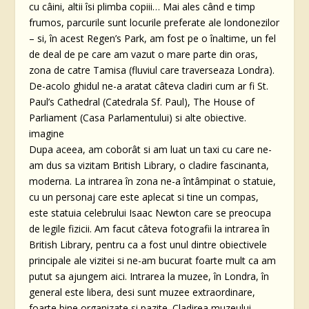
cu câini, altii îsi plimba copiii… Mai ales când e timp
frumos, parcurile sunt locurile preferate ale londonezilor
– si, în acest Regen’s Park, am fost pe o înaltime, un fel
de deal de pe care am vazut o mare parte din oras,
zona de catre Tamisa (fluviul care traverseaza Londra).
De-acolo ghidul ne-a aratat câteva cladiri cum ar fi St.
Paul’s Cathedral (Catedrala Sf. Paul), The House of
Parliament (Casa Parlamentului) si alte obiective.
imagine
Dupa aceea, am coborât si am luat un taxi cu care ne-
am dus sa vizitam British Library, o cladire fascinanta,
moderna. La intrarea în zona ne-a întâmpinat o statuie,
cu un personaj care este aplecat si tine un compas,
este statuia celebrului Isaac Newton care se preocupa
de legile fizicii. Am facut câteva fotografii la intrarea în
British Library, pentru ca a fost unul dintre obiectivele
principale ale vizitei si ne-am bucurat foarte mult ca am
putut sa ajungem aici. Intrarea la muzee, în Londra, în
general este libera, desi sunt muzee extraordinare,
foarte bine organizate si pazite. Cladirea muzeului