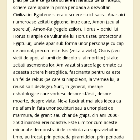
placi pe care se gasea scrierea hieratica de la început,
scriere care apare în prima perioada a dezvoltarii
Civilizatiei Egiptene si era o scriere strict sacra. Apar aici
numeroase zeitati egiptene, între care, Amon (zeu al
soarelui), Amon-Ra (regele zeilor), Horus – ochiul lui
Horus si aripile de vultur ale lui Horus (zeu protector al
Egiptului); unele apar sub forma unor personaje cu cap
de animal, precum este Isis (zeita a vietii), Osiris (zeul
vietii de apoi, al lumii de dincolo si al mortilor) si alte
zeitati asemenea lor. Am vazut si sarcofage ornate cu
aceasta scriere hieroglifica, fascinanta pentru ca este
un fel de rebus (pe care si Napoleon, la vremea lui, a
reusit sa îl dezlege). Sunt, în general, mesaje
eshatologice care vorbesc despre sfârsit, despre
moarte, despre viata. Ne-a fascinat mai ales ideea ca
ne aflam în fata unor sculpturi sau a unor placi de
marmura, de granit sau chiar de ghips, din anii 2000-
2500 înaintea erei noastre. Este uimitor cum aceste
minunate demonstratii de credinta au supravietuit în
timp, au trecut prin perioada piramidelor, prin perioada