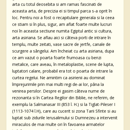
arta cu totul deosebita si am ramas fascinati de
aceasta arta, de precizia ei si timpul parca s-a oprit în
loc. Pentru noi a fost o recapitulare generala si la ceea
ce stiam si în plus, sigur, am aflat foarte multe lucruri
noi în aceasta sectiune numita Egiptul antic si cultura,
arta asiriana. Se aflau aici si câteva porti de intrare în
templu, multe zeitati, vase sacre de jertfe, canale de
scurgere a sângelui. Am încheiat cu arta asiriana, dupa
ce am vazut o poarta foarte frumoasa cu benzi
metalice, care aveau, în metaloplastie, scene de lupta,
luptatori calare, probabil era tot o poarta de intrare la
curtea regelui. Ne amintim ca asirienii au dominat
împrejurimile prin mai multi regi de-ai lor, pâna la
venirea persilor. Despre ei gasim câteva nume de
rezonanta si în Cartea Regilor din Biblie, ne referim, de
exemplu la Salmanasar III (853 î. H.) si la Tiglat-Pileser I
(1113-1074 î.H), care au cucerit si zona Tarii Sfinte si au
luptat sub zidurile Ierusalimului si Dumnezeu a intervenit
miraculos de mai multe ori în favoarea armatelor