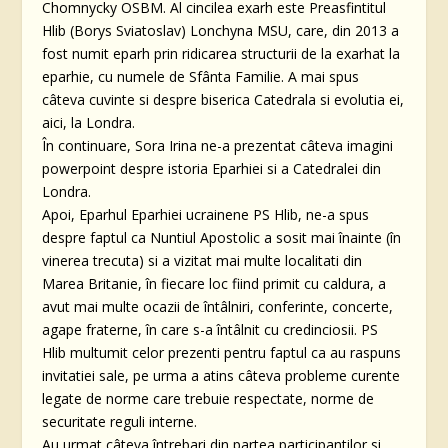
Chomnycky OSBM. Al cincilea exarh este Preasfintitul
Hlib (Borys Sviatoslav) Lonchyna MSU, care, din 2013 a
fost numit eparh prin ridicarea structurii de la exarhat la
eparhie, cu numele de Sfânta Familie. A mai spus
câteva cuvinte si despre biserica Catedrala si evolutia ei,
aici, la Londra.
În continuare, Sora Irina ne-a prezentat câteva imagini
powerpoint despre istoria Eparhiei si a Catedralei din
Londra.
Apoi, Eparhul Eparhiei ucrainene PS Hlib, ne-a spus
despre faptul ca Nuntiul Apostolic a sosit mai înainte (în
vinerea trecuta) si a vizitat mai multe localitati din
Marea Britanie, în fiecare loc fiind primit cu caldura, a
avut mai multe ocazii de întâlniri, conferinte, concerte,
agape fraterne, în care s-a întâlnit cu credinciosii. PS
Hlib multumit celor prezenti pentru faptul ca au raspuns
invitatiei sale, pe urma a atins câteva probleme curente
legate de norme care trebuie respectate, norme de
securitate reguli interne.
Au urmat câteva întrebari din partea participantilor si