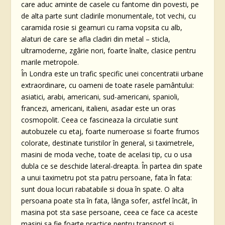
care aduc aminte de casele cu fantome din povesti, pe
de alta parte sunt cladirile monumentale, tot vechi, cu
caramida rosie si geamuri cu rama vopsita cu alb,
alaturi de care se afla cladiri din metal – sticla,
ultramoderne, zgârie nori, foarte înalte, clasice pentru
marile metropole.
În Londra este un trafic specific unei concentratii urbane
extraordinare, cu oameni de toate rasele pamântului:
asiatici, arabi, americani, sud-americani, spanioli,
francezi, americani, italieni, asadar este un oras
cosmopolit. Ceea ce fascineaza la circulatie sunt
autobuzele cu etaj, foarte numeroase si foarte frumos
colorate, destinate turistilor în general, si taximetrele,
masini de moda veche, toate de acelasi tip, cu o usa
dubla ce se deschide lateral-dreapta. În partea din spate
a unui taximetru pot sta patru persoane, fata în fata:
sunt doua locuri rabatabile si doua în spate. O alta
persoana poate sta în fata, lânga sofer, astfel încât, în
masina pot sta sase persoane, ceea ce face ca aceste
masini sa fie foarte practice pentru transport si