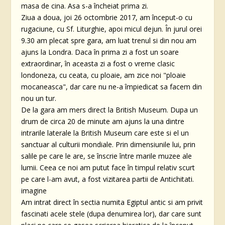
masa de cina. Asa s-a încheiat prima zi.
Ziua a doua, joi 26 octombrie 2017, am început-o cu
rugaciune, cu Sf. Liturghie, apoi micul dejun. În jurul orei
9.30 am plecat spre gara, am luat trenul si din nou am
ajuns la Londra. Daca în prima zi a fost un soare
extraordinar, în aceasta zi a fost o vreme clasic
londoneza, cu ceata, cu ploaie, am zice noi "ploaie
mocaneasca", dar care nu ne-a împiedicat sa facem din
nou un tur.
De la gara am mers direct la British Museum. Dupa un
drum de circa 20 de minute am ajuns la una dintre
intrarile laterale la British Museum care este si el un
sanctuar al culturii mondiale. Prin dimensiunile lui, prin
salile pe care le are, se înscrie între marile muzee ale
lumii. Ceea ce noi am putut face în timpul relativ scurt
pe care l-am avut, a fost vizitarea partii de Antichitati.
imagine
Am intrat direct în sectia numita Egiptul antic si am privit
fascinati acele stele (dupa denumirea lor), dar care sunt