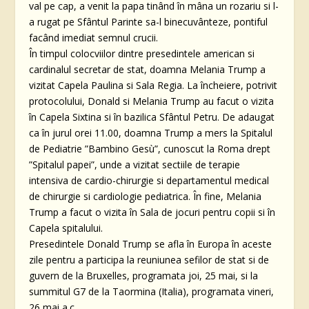
val pe cap, a venit la papa tinând în mâna un rozariu si l-
a rugat pe Sfântul Parinte sa-l binecuvânteze, pontiful
facând imediat semnul crucii.
În timpul colocviilor dintre presedintele american si
cardinalul secretar de stat, doamna Melania Trump a
vizitat Capela Paulina si Sala Regia. La încheiere, potrivit
protocolului, Donald si Melania Trump au facut o vizita
în Capela Sixtina si în bazilica Sfântul Petru. De adaugat
ca în jurul orei 11.00, doamna Trump a mers la Spitalul
de Pediatrie ”Bambino Gesù”, cunoscut la Roma drept
”Spitalul papei”, unde a vizitat sectiile de terapie
intensiva de cardio-chirurgie si departamentul medical
de chirurgie si cardiologie pediatrica. În fine, Melania
Trump a facut o vizita în Sala de jocuri pentru copii si în
Capela spitalului.
Presedintele Donald Trump se afla în Europa în aceste
zile pentru a participa la reuniunea sefilor de stat si de
guvern de la Bruxelles, programata joi, 25 mai, si la
summitul G7 de la Taormina (Italia), programata vineri,
26 mai a.c.