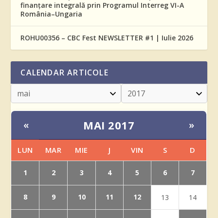
finanțare integrală prin Programul Interreg VI-A
România–Ungaria
ROHU00356 – CBC Fest NEWSLETTER #1 | Iulie 2026
CALENDAR ARTICOLE
MAI 2017
«
»
LUN
MAR
MIE
J
VIN
S
D
1
2
3
4
5
6
7
8
9
10
11
12
13
14