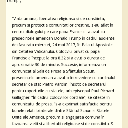
“Viata umana, libertatea religioasa si de constiinta,
precum si protectia comunitatilor crestine, s-au aflat în
centrul dialogului pe care papa Francisc l-a avut cu
presedintele american Donald Trump în cadrul audientei
desfasurata miercuri, 24 mai 2017, în Palatul Apostolic
din Cetatea Vaticanului. Colocviul privat cu papa
Francisc a început la ora 8.32 si a avut o durata de
aproximativ 30 de minute. Succesiv, informeaza un
comunicat al Salii de Presa a Sfântului Scaun,
presedintele american a avut o întrevedere cu cardinalul
secretar de stat Pietro Parolin, însotit de secretarul
pentru raporturile cu statele, arhiepiscopul Paul Richard
Gallagher. ”În cadrul colocviilor cordiale”, se citeste în
comunicatul de presa, ”s-a exprimat satisfactia pentru
bunele relatii bilaterale dintre Sfântul Scaun si Statele
Unite ale Americii, precum si angajarea comuna în
favoarea vietii si a libertatii religioase si de constiinta. S-