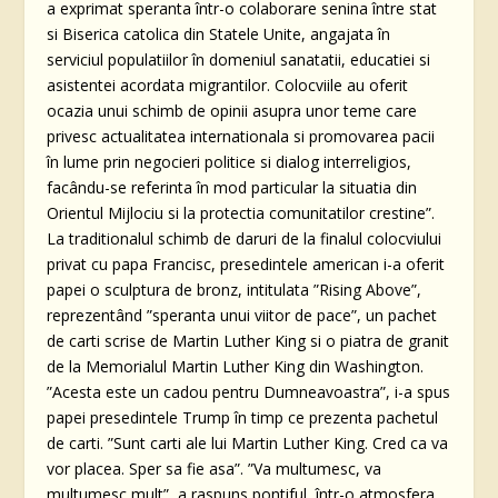
a exprimat speranta într-o colaborare senina între stat
si Biserica catolica din Statele Unite, angajata în
serviciul populatiilor în domeniul sanatatii, educatiei si
asistentei acordata migrantilor. Colocviile au oferit
ocazia unui schimb de opinii asupra unor teme care
privesc actualitatea internationala si promovarea pacii
în lume prin negocieri politice si dialog interreligios,
facându-se referinta în mod particular la situatia din
Orientul Mijlociu si la protectia comunitatilor crestine”.
La traditionalul schimb de daruri de la finalul colocviului
privat cu papa Francisc, presedintele american i-a oferit
papei o sculptura de bronz, intitulata ”Rising Above”,
reprezentând ”speranta unui viitor de pace”, un pachet
de carti scrise de Martin Luther King si o piatra de granit
de la Memorialul Martin Luther King din Washington.
”Acesta este un cadou pentru Dumneavoastra”, i-a spus
papei presedintele Trump în timp ce prezenta pachetul
de carti. ”Sunt carti ale lui Martin Luther King. Cred ca va
vor placea. Sper sa fie asa”. ”Va multumesc, va
multumesc mult”, a raspuns pontiful, într-o atmosfera