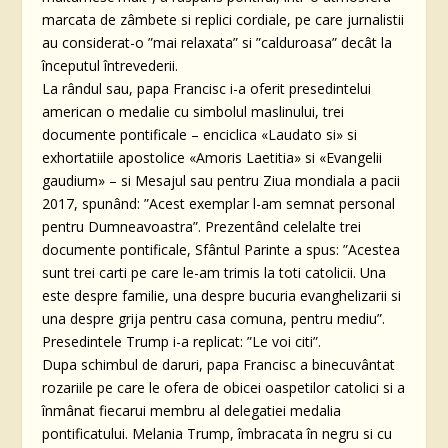
marcata de zâmbete si replici cordiale, pe care jurnalistii
au considerat-o ”mai relaxata” si ”calduroasa” decât la
începutul întrevederii.
La rândul sau, papa Francisc i-a oferit presedintelui
american o medalie cu simbolul maslinului, trei
documente pontificale – enciclica «Laudato si» si
exhortatiile apostolice «Amoris Laetitia» si «Evangelii
gaudium» – si Mesajul sau pentru Ziua mondiala a pacii
2017, spunând: ”Acest exemplar l-am semnat personal
pentru Dumneavoastra”. Prezentând celelalte trei
documente pontificale, Sfântul Parinte a spus: ”Acestea
sunt trei carti pe care le-am trimis la toti catolicii. Una
este despre familie, una despre bucuria evanghelizarii si
una despre grija pentru casa comuna, pentru mediu”.
Presedintele Trump i-a replicat: ”Le voi citi”.
Dupa schimbul de daruri, papa Francisc a binecuvântat
rozariile pe care le ofera de obicei oaspetilor catolici si a
înmânat fiecarui membru al delegatiei medalia
pontificatului. Melania Trump, îmbracata în negru si cu