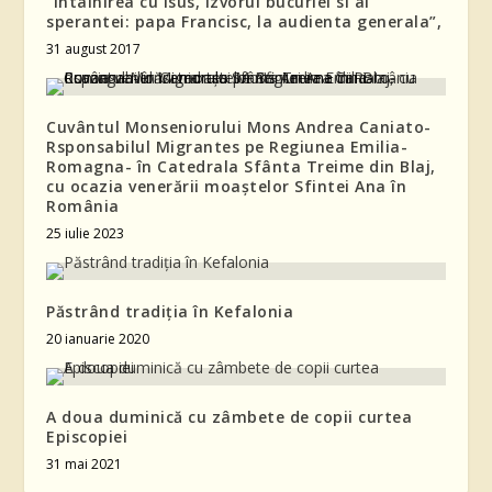
“Întâlnirea cu Isus, izvorul bucuriei si al
sperantei: papa Francisc, la audienta generala”,
31 august 2017
Cuvântul Monseniorului Mons Andrea Caniato-
Rsponsabilul Migrantes pe Regiunea Emilia-
Romagna- în Catedrala Sfânta Treime din Blaj,
cu ocazia venerării moaștelor Sfintei Ana în
România
25 iulie 2023
Păstrând tradiția în Kefalonia
20 ianuarie 2020
A doua duminică cu zâmbete de copii curtea
Episcopiei
31 mai 2021