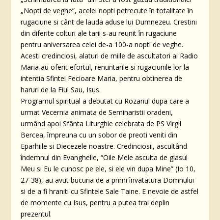
„Nopti de veghe”, acelei nopti petrecute în totalitate în
rugaciune si cânt de lauda aduse lui Dumnezeu. Crestini
din diferite colturi ale tarii s-au reunit în rugaciune
pentru aniversarea celei de-a 100-a nopti de veghe.
Acesti credinciosi, alaturi de miile de ascultatori ai Radio
Maria au oferit efortul, renuntarile si rugaciunile lor la
intentia Sfintei Fecioare Maria, pentru obtinerea de
haruri de la Fiul Sau, Isus.
Programul spiritual a debutat cu Rozariul dupa care a
urmat Vecernia animata de Seminaristii oradeni,
urmând apoi Sfânta Liturghie celebrata de PS Virgil
Bercea, împreuna cu un sobor de preoti veniti din
Eparhiile si Diecezele noastre. Credinciosii, ascultând
îndemnul din Evanghelie, “Oile Mele asculta de glasul
Meu si Eu le cunosc pe ele, si ele vin dupa Mine” (Io 10,
27-38), au avut bucuria de a primi învatatura Domnului
si de a fi hraniti cu Sfintele Sale Taine. E nevoie de astfel
de momente cu Isus, pentru a putea trai deplin
prezentul.