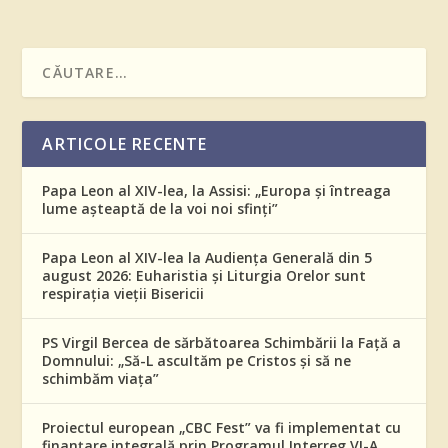
ARTICOLE RECENTE
Papa Leon al XIV-lea, la Assisi: „Europa și întreaga
lume așteaptă de la voi noi sfinți”
Papa Leon al XIV-lea la Audiența Generală din 5
august 2026: Euharistia și Liturgia Orelor sunt
respirația vieții Bisericii
PS Virgil Bercea de sărbătoarea Schimbării la Față a
Domnului: „Să-L ascultăm pe Cristos și să ne
schimbăm viața”
Proiectul european „CBC Fest” va fi implementat cu
finanțare integrală prin Programul Interreg VI-A