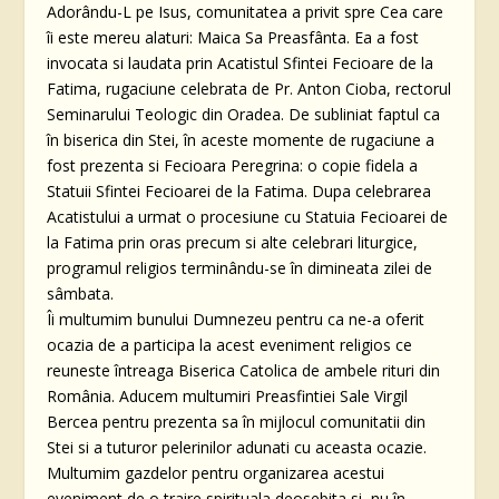
Adorându-L pe Isus, comunitatea a privit spre Cea care
îi este mereu alaturi: Maica Sa Preasfânta. Ea a fost
invocata si laudata prin Acatistul Sfintei Fecioare de la
Fatima, rugaciune celebrata de Pr. Anton Cioba, rectorul
Seminarului Teologic din Oradea. De subliniat faptul ca
în biserica din Stei, în aceste momente de rugaciune a
fost prezenta si Fecioara Peregrina: o copie fidela a
Statuii Sfintei Fecioarei de la Fatima. Dupa celebrarea
Acatistului a urmat o procesiune cu Statuia Fecioarei de
la Fatima prin oras precum si alte celebrari liturgice,
programul religios terminându-se în dimineata zilei de
sâmbata.
Îi multumim bunului Dumnezeu pentru ca ne-a oferit
ocazia de a participa la acest eveniment religios ce
reuneste întreaga Biserica Catolica de ambele rituri din
România. Aducem multumiri Preasfintiei Sale Virgil
Bercea pentru prezenta sa în mijlocul comunitatii din
Stei si a tuturor pelerinilor adunati cu aceasta ocazie.
Multumim gazdelor pentru organizarea acestui
eveniment de o traire spirituala deosebita si, nu în