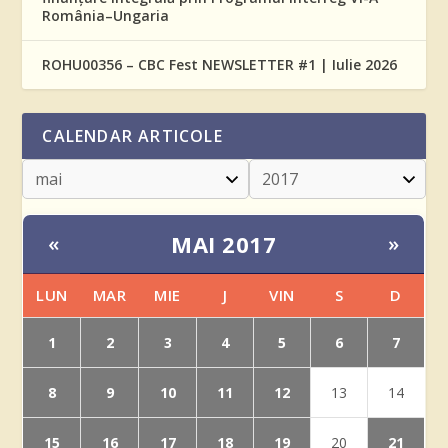
România–Ungaria
ROHU00356 – CBC Fest NEWSLETTER #1 | Iulie 2026
CALENDAR ARTICOLE
MAI 2017
«
»
LUN
MAR
MIE
J
VIN
S
D
1
2
3
4
5
6
7
8
9
10
11
12
13
14
15
16
17
18
19
21
20