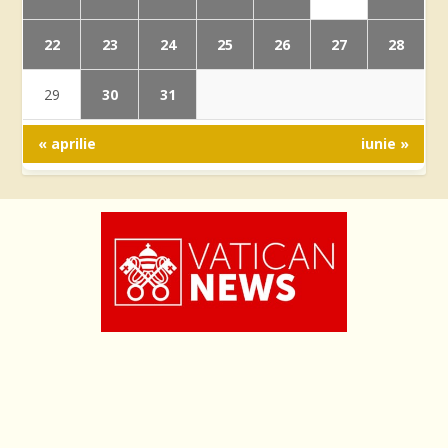
22
23
24
25
26
27
28
30
31
29
« aprilie
iunie »