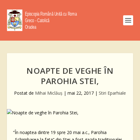
NOAPTE DE VEGHE ÎN
PAROHIA STEI,
Postat de
Mihai Miclăuş
|
mai 22, 2017
|
Stiri Eparhiale
“În noaptea dintre 19 spre 20 mai a.c., Parohia
„Schimbarea la fata” din Stei a fost gazda traditionalei