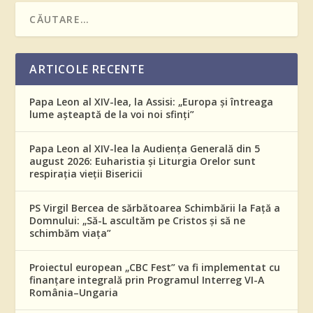
ARTICOLE RECENTE
Papa Leon al XIV-lea, la Assisi: „Europa și întreaga
lume așteaptă de la voi noi sfinți”
Papa Leon al XIV-lea la Audiența Generală din 5
august 2026: Euharistia și Liturgia Orelor sunt
respirația vieții Bisericii
PS Virgil Bercea de sărbătoarea Schimbării la Față a
Domnului: „Să-L ascultăm pe Cristos și să ne
schimbăm viața”
Proiectul european „CBC Fest” va fi implementat cu
finanțare integrală prin Programul Interreg VI-A
România–Ungaria