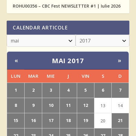
ROHU00356 – CBC Fest NEWSLETTER #1 | Iulie 2026
CALENDAR ARTICOLE
MAI 2017
«
»
LUN
MAR
MIE
J
VIN
S
D
1
2
3
4
5
6
7
8
9
10
11
12
13
14
15
16
17
18
19
21
20
22
23
24
25
26
27
28