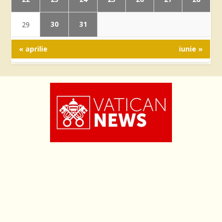
30
31
29
« aprilie
iunie »