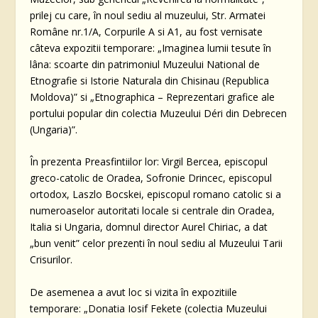
prilej cu care, în noul sediu al muzeului, Str. Armatei
Române nr.1/A, Corpurile A si A1, au fost vernisate
câteva expozitii temporare: „Imaginea lumii tesute în
lâna: scoarte din patrimoniul Muzeului National de
Etnografie si Istorie Naturala din Chisinau (Republica
Moldova)” si „Etnographica – Reprezentari grafice ale
portului popular din colectia Muzeului Déri din Debrecen
(Ungaria)”.
În prezenta Preasfintiilor lor: Virgil Bercea, episcopul
greco-catolic de Oradea, Sofronie Drincec, episcopul
ortodox, Laszlo Bocskei, episcopul romano catolic si a
numeroaselor autoritati locale si centrale din Oradea,
Italia si Ungaria, domnul director Aurel Chiriac, a dat
„bun venit” celor prezenti în noul sediu al Muzeului Tarii
Crisurilor.
De asemenea a avut loc si vizita în expozitiile
temporare: „Donatia Iosif Fekete (colectia Muzeului