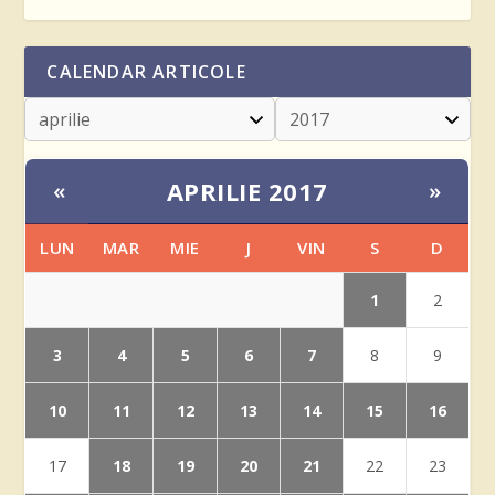
CALENDAR ARTICOLE
APRILIE 2017
«
»
LUN
MAR
MIE
J
VIN
S
D
1
2
3
4
5
6
7
8
9
10
11
12
13
14
15
16
18
19
20
21
17
22
23