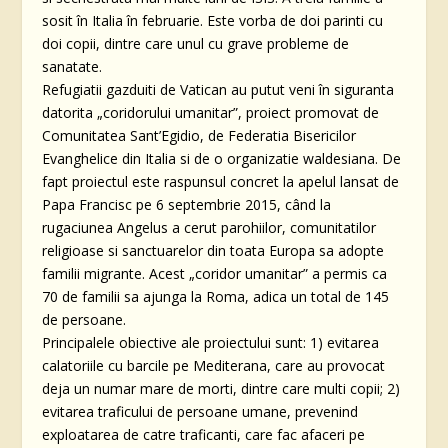
sosit în Italia în februarie. Este vorba de doi parinti cu
doi copii, dintre care unul cu grave probleme de
sanatate.
Refugiatii gazduiti de Vatican au putut veni în siguranta
datorita „coridorului umanitar”, proiect promovat de
Comunitatea Sant’Egidio, de Federatia Bisericilor
Evanghelice din Italia si de o organizatie waldesiana. De
fapt proiectul este raspunsul concret la apelul lansat de
Papa Francisc pe 6 septembrie 2015, când la
rugaciunea Angelus a cerut parohiilor, comunitatilor
religioase si sanctuarelor din toata Europa sa adopte
familii migrante. Acest „coridor umanitar” a permis ca
70 de familii sa ajunga la Roma, adica un total de 145
de persoane.
Principalele obiective ale proiectului sunt: 1) evitarea
calatoriile cu barcile pe Mediterana, care au provocat
deja un numar mare de morti, dintre care multi copii; 2)
evitarea traficului de persoane umane, prevenind
exploatarea de catre traficanti, care fac afaceri pe