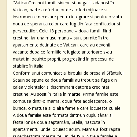
“VaticanTrei noi familii siriene si-au gasit adapost în
Vatican, parte a eforturilor de a oferi mijloace si
instrumente necesare pentru integrare si pentru o viata
noua de speranta celor care fug din fata conflictelor si
persecutiilor. Cele 13 persoane – doua familii fiind
crestine, iar una musulmana – sunt primite în trei
apartamente detinute de Vatican, care au devenit
vacante dupa ce familiile refugiate anterioare s-au
mutat în locuinte proprii, progresând în procesul de
stabilire în Italia.
Conform unui comunicat al biroului de presa al Sfântului
Scaun se spune ca doua familii au trebuit sa fuga din
calea violentelor si discriminarii datorita credintei
crestine. Au sosit în Italia în martie. Prima familie este
compusa dintr-o mama, doua fete adolescente, o
bunica, o matusa si o alta femeie care locuieste cu ele.
A doua familie este formata dintr-un cuplu tânar si
fetita lor de doua saptamâni, Stella, nascuta în
apartamentul unde locuiesc acum. Mama a fost rapita
si sechestrata mai multe luni de ISIS. A treia familie a