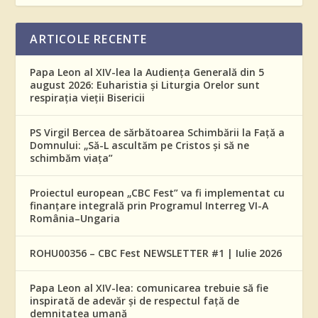
ARTICOLE RECENTE
Papa Leon al XIV-lea la Audiența Generală din 5
august 2026: Euharistia și Liturgia Orelor sunt
respirația vieții Bisericii
PS Virgil Bercea de sărbătoarea Schimbării la Față a
Domnului: „Să-L ascultăm pe Cristos și să ne
schimbăm viața”
Proiectul european „CBC Fest” va fi implementat cu
finanțare integrală prin Programul Interreg VI-A
România–Ungaria
ROHU00356 – CBC Fest NEWSLETTER #1 | Iulie 2026
Papa Leon al XIV-lea: comunicarea trebuie să fie
inspirată de adevăr și de respectul față de
demnitatea umană