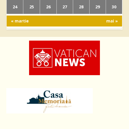
24
25
26
27
28
29
30
« martie
mai »