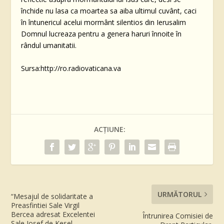
închide nu lasa ca moartea sa aiba ultimul cuvânt, caci
în întunericul acelui mormânt silentios din Ierusalim
Domnul lucreaza pentru a genera haruri înnoite în
rândul umanitatii.
Sursa:http://ro.radiovaticana.va
ACȚIUNE:
URMĂTORUL
“Mesajul de solidaritate a
Preasfintiei Sale Virgil
Bercea adresat Excelentei
Întrunirea Comisiei de
Sale Josef de Kesel,