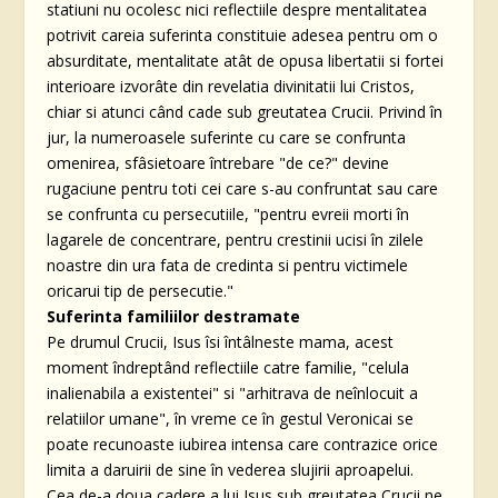
statiuni nu ocolesc nici reflectiile despre mentalitatea
potrivit careia suferinta constituie adesea pentru om o
absurditate, mentalitate atât de opusa libertatii si fortei
interioare izvorâte din revelatia divinitatii lui Cristos,
chiar si atunci când cade sub greutatea Crucii. Privind în
jur, la numeroasele suferinte cu care se confrunta
omenirea, sfâsietoare întrebare "de ce?" devine
rugaciune pentru toti cei care s-au confruntat sau care
se confrunta cu persecutiile, "pentru evreii morti în
lagarele de concentrare, pentru crestinii ucisi în zilele
noastre din ura fata de credinta si pentru victimele
oricarui tip de persecutie."
Suferinta familiilor destramate
Pe drumul Crucii, Isus îsi întâlneste mama, acest
moment îndreptând reflectiile catre familie, "celula
inalienabila a existentei" si "arhitrava de neînlocuit a
relatiilor umane", în vreme ce în gestul Veronicai se
poate recunoaste iubirea intensa care contrazice orice
limita a daruirii de sine în vederea slujirii aproapelui.
Cea de-a doua cadere a lui Isus sub greutatea Crucii ne