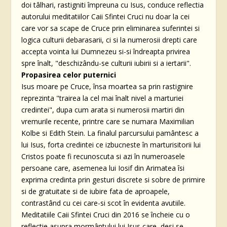
doi tâlhari, rastigniti împreuna cu Isus, conduce reflectia
autorului meditatiilor Caii Sfintei Cruci nu doar la cei
care vor sa scape de Cruce prin eliminarea suferintei si
logica culturii debarasarii, ci si la numerosii drepti care
accepta vointa lui Dumnezeu si-si îndreapta privirea
spre înalt, "deschizându-se culturii iubirii si a iertarii".
Propasirea celor puternici
Isus moare pe Cruce, însa moartea sa prin rastignire
reprezinta "trairea la cel mai înalt nivel a marturiei
credintei", dupa cum arata si numerosii martiri din
vremurile recente, printre care se numara Maximilian
Kolbe si Edith Stein. La finalul parcursului pamântesc a
lui Isus, forta credintei ce izbucneste în marturisitorii lui
Cristos poate fi recunoscuta si azi în numeroasele
persoane care, asemenea lui Iosif din Arimatea îsi
exprima credinta prin gesturi discrete si sobre de primire
si de gratuitate si de iubire fata de aproapele,
contrastând cu cei care-si scot în evidenta avutiile.
Meditatiile Caii Sfintei Cruci din 2016 se încheie cu o
reflectie asupra mormântului lui Isus care, desi se