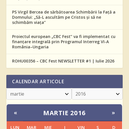
PS Virgil Bercea de sărbătoarea Schimbării la Față a
Domnului: „Să-L ascultăm pe Cristos și să ne
schimbăm viața”
Proiectul european „CBC Fest” va fi implementat cu
finanțare integrală prin Programul Interreg VI-A
România–Ungaria
ROHU00356 – CBC Fest NEWSLETTER #1 | Iulie 2026
CALENDAR ARTICOLE
MARTIE 2016
«
»
LUN
MAR
MIE
J
VIN
S
D