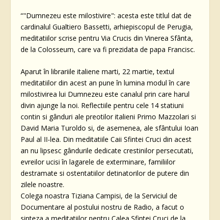
“"Dumnezeu este milostivire": acesta este titlul dat de
cardinalul Gualtiero Bassetti, arhiepiscopul de Perugia,
meditatiilor scrise pentru Via Crucis din Vinerea Sfânta,
de la Colosseum, care va fi prezidata de papa Francisc.
Aparut în librariile italiene marti, 22 martie, textul
meditatiilor din acest an pune în lumina modul în care
milostivirea lui Dumnezeu este canalul prin care harul
divin ajunge la noi. Reflectiile pentru cele 14 statiuni
contin si gânduri ale preotilor italieni Primo Mazzolari si
David Maria Turoldo si, de asemenea, ale sfântului Ioan
Paul al II-lea. Din meditatiile Caii Sfintei Cruci din acest
an nu lipsesc gândurile dedicate crestinilor persecutati,
evreilor ucisi în lagarele de exterminare, familiilor
destramate si ostentatiilor detinatorilor de putere din
zilele noastre.
Colega noastra Tiziana Campisi, de la Serviciul de
Documentare al postului nostru de Radio, a facut o
sinteza a meditatiilor pentru Calea Sfintei Cruci de la