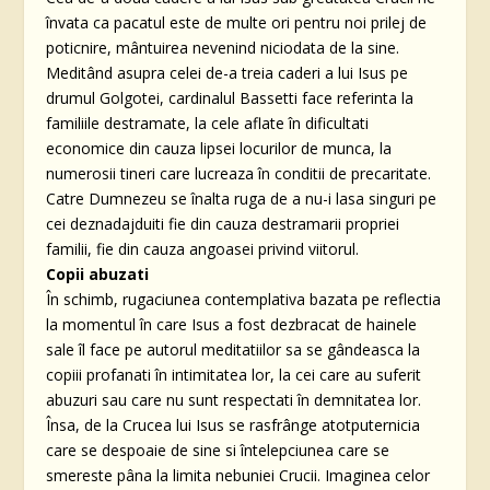
învata ca pacatul este de multe ori pentru noi prilej de
poticnire, mântuirea nevenind niciodata de la sine.
Meditând asupra celei de-a treia caderi a lui Isus pe
drumul Golgotei, cardinalul Bassetti face referinta la
familiile destramate, la cele aflate în dificultati
economice din cauza lipsei locurilor de munca, la
numerosii tineri care lucreaza în conditii de precaritate.
Catre Dumnezeu se înalta ruga de a nu-i lasa singuri pe
cei deznadajduiti fie din cauza destramarii propriei
familii, fie din cauza angoasei privind viitorul.
Copii abuzati
În schimb, rugaciunea contemplativa bazata pe reflectia
la momentul în care Isus a fost dezbracat de hainele
sale îl face pe autorul meditatiilor sa se gândeasca la
copiii profanati în intimitatea lor, la cei care au suferit
abuzuri sau care nu sunt respectati în demnitatea lor.
Însa, de la Crucea lui Isus se rasfrânge atotputernicia
care se despoaie de sine si întelepciunea care se
smereste pâna la limita nebuniei Crucii. Imaginea celor