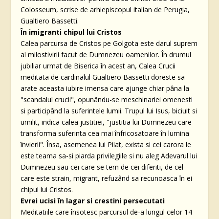
Colosseum, scrise de arhiepiscopul italian de Perugia,
Gualtiero Bassetti.
În imigranti chipul lui Cristos
Calea parcursa de Cristos pe Golgota este darul suprem
al milostivirii facut de Dumnezeu oamenilor. În drumul
jubiliar urmat de Biserica în acest an, Calea Crucii
meditata de cardinalul Gualtiero Bassetti doreste sa
arate aceasta iubire imensa care ajunge chiar pâna la
"scandalul crucii", opunându-se meschinariei omenesti
si participând la suferintele lumii. Trupul lui Isus, biciuit si
umilit, indica calea justitiei, "justitia lui Dumnezeu care
transforma suferinta cea mai înfricosatoare în lumina
învierii". Însa, asemenea lui Pilat, exista si cei carora le
este teama sa-si piarda privilegiile si nu aleg Adevarul lui
Dumnezeu sau cei care se tem de cei diferiti, de cel
care este strain, migrant, refuzând sa recunoasca în ei
chipul lui Cristos.
Evrei ucisi în lagar si crestini persecutati
Meditatiile care însotesc parcursul de-a lungul celor 14