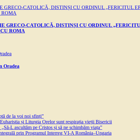
E GRECO-CATOLICĂ, DISTINȘI CU ORDINUL „FERICITU
E CU ROMA
in Oradea
ă de la voi noi sfinți”
aristia și Liturgia Orelor sunt respirația vieții Bisericii
 „Să-L ascultăm pe Cristos și să ne schimbăm viața”
 integrală prin Programul Interreg VI-A România–Ungaria