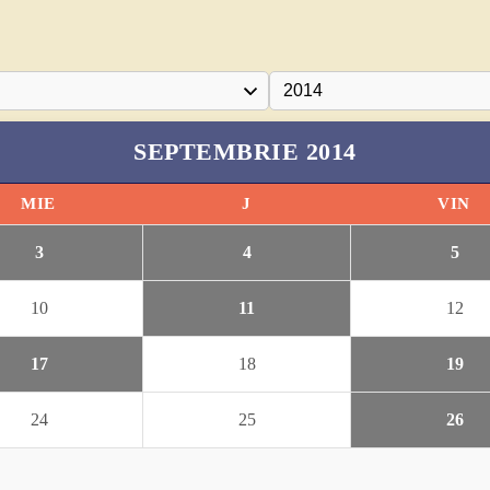
SEPTEMBRIE 2014
MIE
J
VIN
3
4
5
10
11
12
17
18
19
24
25
26