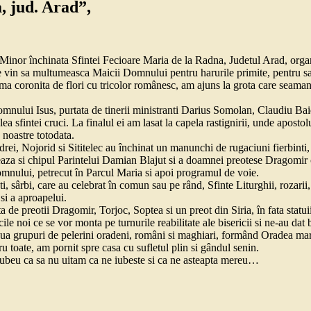
a, jud. Arad”,
 Minor închinata Sfintei Fecioare Maria de la Radna, Judetul Arad, organ
are vin sa multumeasca Maicii Domnului pentru harurile primite, pentru sa
ima coronita de flori cu tricolor românesc, am ajuns la grota care seama
omnului Isus, purtata de tinerii ministranti Darius Somolan, Claudiu Bai
lea sfintei cruci. La finalul ei am lasat la capela rastignirii, unde apost
e noastre totodata.
ei, Nojorid si Sititelec au închinat un manunchi de rugaciuni fierbinti, 
treaza si chipul Parintelui Damian Blajut si a doamnei preotese Dragomir c
Domnului, petrecut în Parcul Maria si apoi programul de voie.
ti, sârbi, care au celebrat în comun sau pe rând, Sfinte Liturghii, rozari
 si a aproapelui.
ta de preotii Dragomir, Torjoc, Soptea si un preot din Siria, în fata sta
cile noi ce se vor monta pe turnurile reabilitate ale bisericii si ne-au dat
oua grupuri de pelerini oradeni, români si maghiari, formând Oradea mare
u toate, am pornit spre casa cu sufletul plin si gândul senin.
cubeu ca sa nu uitam ca ne iubeste si ca ne asteapta mereu…