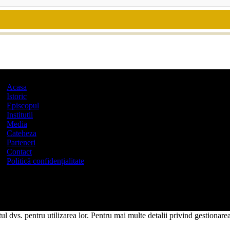
Acasa
Istoric
Episcopul
Institutii
Media
Cateheza
Parteneri
Contact
Politică confidențialitate
l dvs. pentru utilizarea lor. Pentru mai multe detalii privind gestionarea 