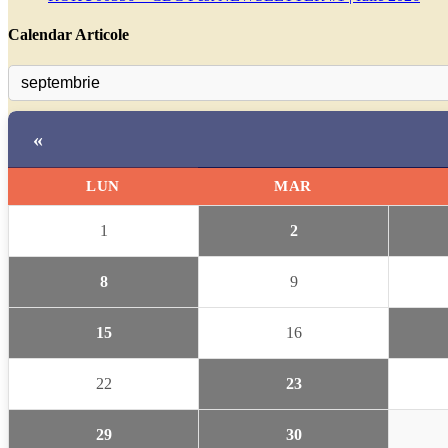
Calendar Articole
«
LUN
MAR
1
2
8
9
15
16
22
23
29
30