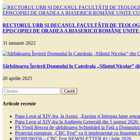
RECTORUL UBB ȘI DECANUL FACULTĂȚII DE TEOLOGI
EPISCOPIEI DE ORADEA A BIASERICII ROMÂNE UNIT
31 ianuarie 2022
Sărbătoarea Învierii Domnului în Catedrala „Sfântul Nicolae” d
20 aprilie 2025
Caută
după:
Articole recente
Papa Leon al XIV-lea, la Assisi: „Europa și întreaga lume așteapt
Papa Leon al XIV-lea la Audiența Generală din 5 august 2026: Euh
PS Virgil Bercea de sărbătoarea Schimbării la Față a Domnului:
Proiectul european „CBC Fest” va fi implementat cu finanțare
ROHU00356 – CBC Fest NEWSLETTER #1 | Iulie 2026