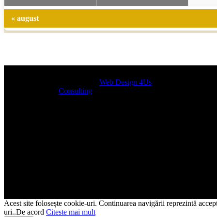
« august
Designed by
Web Design 4Us
Consulting
|
Acest site folosește cookie-uri. Continuarea navigării reprezintă acceptu
uri..
De acord
Citeste mai mult