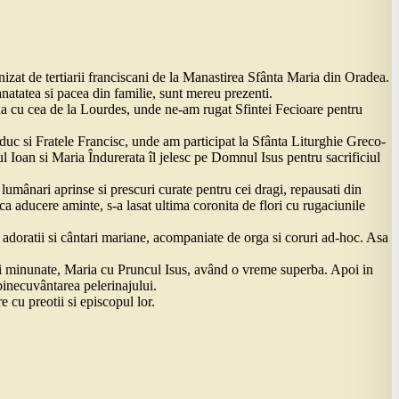
izat de tertiarii franciscani de la Manastirea Sfânta Maria din Oradea.
natatea si pacea din familie, sunt mereu prezenti.
na cu cea de la Lourdes, unde ne-am rugat Sfintei Fecioare pentru
duc si Fratele Francisc, unde am participat la Sfânta Liturghie Greco-
olul Ioan si Maria Îndurerata îl jelesc pe Domnul Isus pentru sacrificiul
lumânari aprinse si prescuri curate pentru cei dragi, repausati din
a aducere aminte, s-a lasat ultima coronita de flori cu rugaciunile
i, adoratii si cântari mariane, acompaniate de orga si coruri ad-hoc. Asa
tuii minunate, Maria cu Pruncul Isus, având o vreme superba. Apoi in
 binecuvântarea pelerinajului.
 cu preotii si episcopul lor.