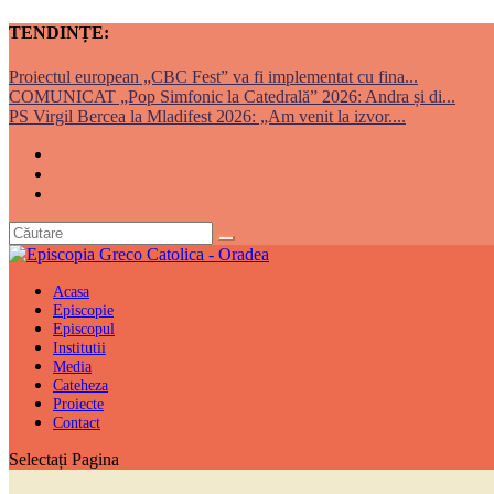
TENDINȚE:
Proiectul european „CBC Fest” va fi implementat cu fina...
COMUNICAT „Pop Simfonic la Catedrală” 2026: Andra și di...
PS Virgil Bercea la Mladifest 2026: „Am venit la izvor....
Acasa
Episcopie
Episcopul
Institutii
Media
Cateheza
Proiecte
Contact
Selectați Pagina