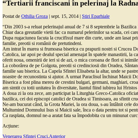
“Tertiarii franciscani în pelerinaj la Radn
Postat de
Othilia Groza
|
sept. 15, 2014
|
Stiri Eparhiale
“Din 2003 s-a reluat pelerinajul anual de 7 si 8 septembrie la Bazilica
Chiar daca greutatile vietii fac ca numarul pelerinilor sa scada, cei c
Dupa rugaciunea facuta la crucifixul mare din curte, unde am lasat pr
familie, preotii si românii de pretutindeni.
Am intrat în marea si frumoasa biserica cu prapurii nostri si Crucea D
Catolica, iar apoi pe dealul special amenajat în spatele manastirii, la ca
oferit noua, omenirii de ieri si de azi, o mica coroana de flori si inimil
La coborârea de pe Golgota, preotii si credinciosii din Oradea, Sântandr
familie sau biserica. La Capela Sfintei Elisabeta la altar, unde se pas
noastre de recunostinta si ajutor. A urmat Paraclisul închinat Maicii 
Biserica a fost plina mereu de crestini bulgari, germani, maghiari, croa
am simtit cu totii unitatea în diversitate, liantul fiind iubirea lui Hristos
A doua zi la ora zece, am participat la Liturghia Greco-Catolica oficia
bazilica, cei doi episcopi catolici de Oradea si Timisoara, au sfintit cru
Ne-am bucurat când, la Grota Mariei, la ora doua, s-au întâlnit cele d
Multumind Domnului Isus si Maicii sale, înca o data pentru tot si pentr
Ca rasplata, domnul ne-a aratat fata sa împodobita cu un minunat cur
Acțiune:
Venerarea Sfintei Cruci,
Anterior