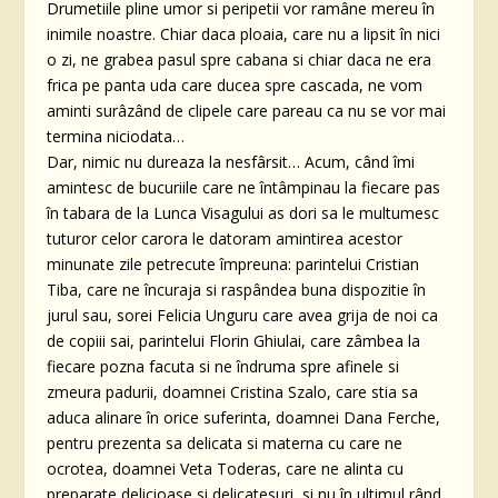
Drumetiile pline umor si peripetii vor ramâne mereu în
inimile noastre. Chiar daca ploaia, care nu a lipsit în nici
o zi, ne grabea pasul spre cabana si chiar daca ne era
frica pe panta uda care ducea spre cascada, ne vom
aminti surâzând de clipele care pareau ca nu se vor mai
termina niciodata…
Dar, nimic nu dureaza la nesfârsit… Acum, când îmi
amintesc de bucuriile care ne întâmpinau la fiecare pas
în tabara de la Lunca Visagului as dori sa le multumesc
tuturor celor carora le datoram amintirea acestor
minunate zile petrecute împreuna: parintelui Cristian
Tiba, care ne încuraja si raspândea buna dispozitie în
jurul sau, sorei Felicia Unguru care avea grija de noi ca
de copiii sai, parintelui Florin Ghiulai, care zâmbea la
fiecare pozna facuta si ne îndruma spre afinele si
zmeura padurii, doamnei Cristina Szalo, care stia sa
aduca alinare în orice suferinta, doamnei Dana Ferche,
pentru prezenta sa delicata si materna cu care ne
ocrotea, doamnei Veta Toderas, care ne alinta cu
preparate delicioase si delicatesuri, si nu în ultimul rând