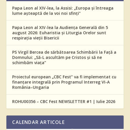
Papa Leon al XIV-lea, la Assisi: „Europa și întreaga
lume așteaptă de la voi noi sfinți”
Papa Leon al XIV-lea la Audiența Generală din 5
august 2026: Euharistia și Liturgia Orelor sunt
respirația vieții Bisericii
PS Virgil Bercea de sărbătoarea Schimbării la Față a
Domnului: „Să-L ascultăm pe Cristos și să ne
schimbăm viața”
Proiectul european „CBC Fest” va fi implementat cu
finanțare integrală prin Programul Interreg VI-A
România–Ungaria
ROHU00356 – CBC Fest NEWSLETTER #1 | Iulie 2026
CALENDAR ARTICOLE