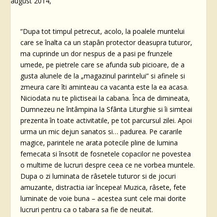
“Dupa tot timpul petrecut, acolo, la poalele muntelui
care se înalta ca un stapân protector deasupra tuturor,
ma cuprinde un dor nespus de a pasi pe frunzele
umede, pe pietrele care se afunda sub picioare, de a
gusta alunele de la „magazinul parintelui” si afinele si
zmeura care îti aminteau ca vacanta este la ea acasa.
Niciodata nu te plictiseai la cabana. Înca de dimineata,
Dumnezeu ne întâmpina la Sfânta Liturghie si îi simteai
prezenta în toate activitatile, pe tot parcursul zilei. Apoi
urma un mic dejun sanatos si… padurea. Pe cararile
magice, parintele ne arata potecile pline de lumina
femecata si însotit de fosnetele copacilor ne povestea
o multime de lucruri despre ceea ce ne vorbea muntele.
Dupa o zi luminata de râsetele tuturor si de jocuri
amuzante, distractia iar începea! Muzica, râsete, fete
luminate de voie buna – acestea sunt cele mai dorite
lucruri pentru ca o tabara sa fie de neuitat.