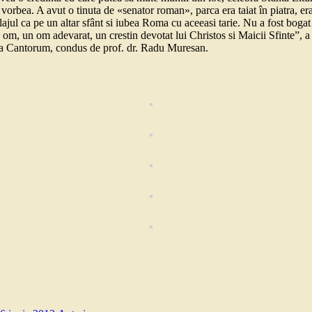
vorbea. A avut o tinuta de «senator roman», parca era taiat în piatra, era
ajul ca pe un altar sfânt si iubea Roma cu aceeasi tarie. Nu a fost bogat 
e om, un om adevarat, un crestin devotat lui Christos si Maicii Sfinte”, 
la Cantorum, condus de prof. dr. Radu Muresan.