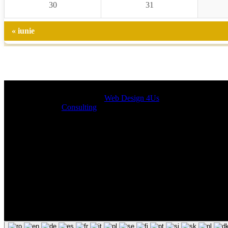
30
31
« iunie
Designed by
Web Design 4Us
Consulting
|