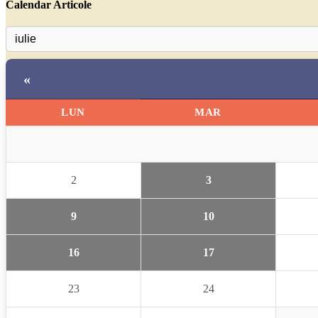
Calendar Articole
«
LUN
MAR
2
3
9
10
16
17
23
24