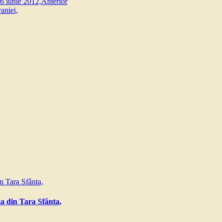
26 iunie 2012,
Anterior
aniei,
a din Tara Sfânta,