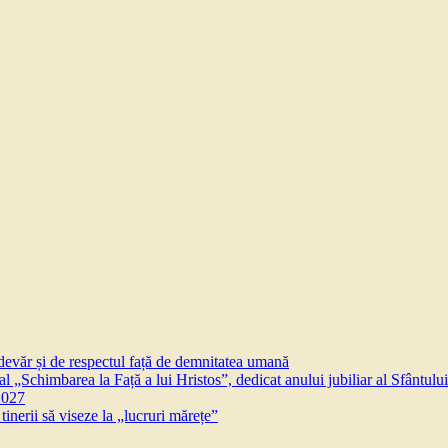
devăr și de respectul față de demnitatea umană
l „Schimbarea la Față a lui Hristos”, dedicat anului jubiliar al Sfântului
2027
inerii să viseze la „lucruri mărețe”