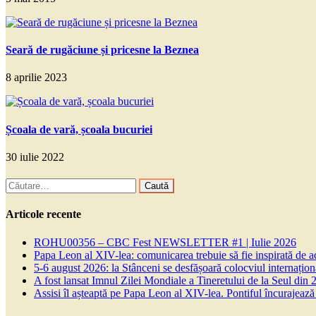
Seară de rugăciune și pricesne la Beznea
8 aprilie 2023
Școala de vară, școala bucuriei
30 iulie 2022
Caută
după:
Articole recente
ROHU00356 – CBC Fest NEWSLETTER #1 | Iulie 2026
Papa Leon al XIV-lea: comunicarea trebuie să fie inspirată de a
5-6 august 2026: la Stânceni se desfășoară colocviul internaționa
A fost lansat Imnul Zilei Mondiale a Tineretului de la Seul din 
Assisi îl așteaptă pe Papa Leon al XIV-lea. Pontiful încurajează t