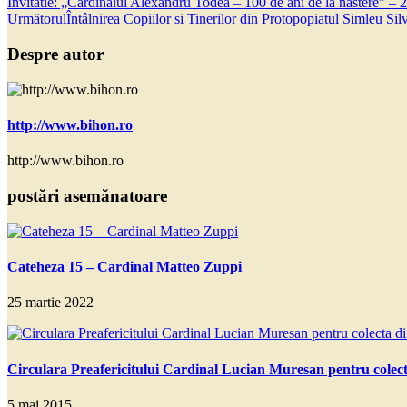
Invitatie: „Cardinalul Alexandru Todea – 100 de ani de la nastere” – 
Următorul
Întâlnirea Copiilor si Tinerilor din Protopopiatul Simleu Silv
Despre autor
http://www.bihon.ro
http://www.bihon.ro
postări asemănatoare
Cateheza 15 – Cardinal Matteo Zuppi
25 martie 2022
Circulara Preafericitului Cardinal Lucian Muresan pentru colect
5 mai 2015