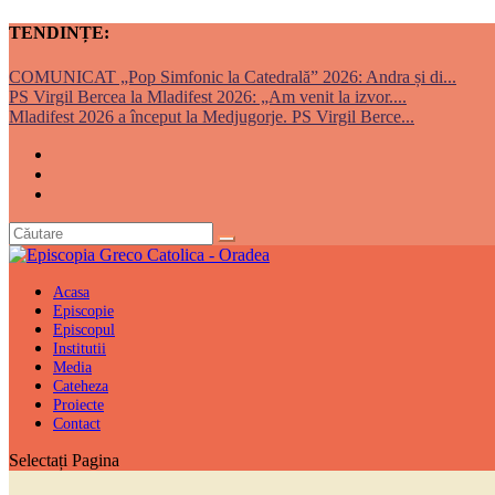
TENDINȚE:
COMUNICAT „Pop Simfonic la Catedrală” 2026: Andra și di...
PS Virgil Bercea la Mladifest 2026: „Am venit la izvor....
Mladifest 2026 a început la Medjugorje. PS Virgil Berce...
Acasa
Episcopie
Episcopul
Institutii
Media
Cateheza
Proiecte
Contact
Selectați Pagina