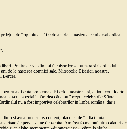
rilejuit de împlinirea a 100 de ani de la nasterea celui de-al doilea
”.
liberi. Printre acesti sfinti ai închisorilor se numara si Cardinalul
ani de la nasterea domniei sale. Mitropolia Bisericii noastre,
il Bercea.
ca pentru a discuta problemele Bisericii noastre – si, a tinut cont foarte
enea, a venit special la Oradea când au început celebrarile Sfintei
Cardinalul nu a fost împotriva celebrarilor în limba româna, dar a
ultura si avea un discurs coerent, placut si de înalta tinuta
o capacitate de persuasiune deosebita. Am fost foarte mult timp alaturi de
urghie si celelalte sacramente «dumnezeieste», cânta la slujbe