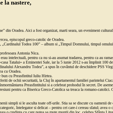
 la nastere,
” din Oradea. Aici a fost organizat, marti seara, un eveniment cultural p
ercea, episcopul greco-catolic de Oradea.
”, „Cardinalul Todea 100” – album si „Timpul Domnului, timpul omului
 profesoara Antonia Nica.
 erau intelectuali, pentru ca nu si-au asumat tradarea, pentru ca au ramas 
casa Tatalui» a Eminentei Sale, iar la 5 iunie 2012 s-au împlinit 100 de 
rdinalului Alexandru Todea”, a spus în cuvântul de deschidere PSS Virg
dea cu Oradea.
 bun cu Preasfintitul Iuliu Hirtea.
feriti de ochii securitatii, la Cluj în apartamentul familiei parintelui Cia
la înmormântarea Preasfintitului si a celebrat prohodul în secret. De asem
resiuni pentru ca Biserica Greco-Catolica sa treaca la romano-catolici. 
nii simpli si le asculta toate off-urile. Stia sa se discute cu oamenii de c
 categoric, întelegator si delicat – pentru cei care-i cereau sfatul; avea 
 avea o credinta cu care putea sa mute muntii din loc, celebra Sfânta Lit