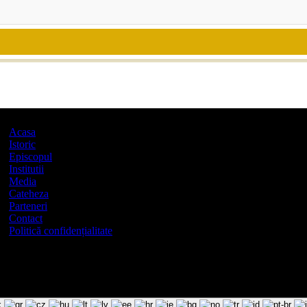
Acasa
Istoric
Episcopul
Institutii
Media
Cateheza
Parteneri
Contact
Politică confidențialitate