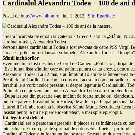
Cardinalul Alexandru Todea – 100 de ani de
Postat de
http://www.bihon.ro
|
iul. 1, 2012
|
Stiri Eparhiale
“Seara încarcata de emotii la Catedrala Greco-Catolica „Sfântul Nicolae
cardinal român, Alexandru Todea.
Personalitatea cardinalului Todea a fost evocata de catre PSS Virgil B
Cu acest prilej au fost lansate volumele „Alexandru Todea – Omagiu
Sfintii închisorilor
Evenimentul a fost deschis de Corul de Camera „Fiat Lux”, dirijat de
„Este lunga lista sfintilor care au patimit pentru ca au crezut, pentru ca
Alexandru Todea. La 22 mai, s-au împlinit 10 ani de la întoarcerea la «
Preafericitul Cardinal Lucian, a consacrat acest an comemorarilor Ca
Ierarhul le-a vorbit celor prezenti si despre legaturile Cardinalului To
Putini din cei prezenti au stiut ca Alexandru Todea a fost prieten foarte
„Dupa iesirea din puscarie s-au întâlnit de foarte multe ori, clandestin, 
mult de parerea Preasfintitului Hirtea; de altfel a participat personal 
Liturghii în limba româna la biserica Sfânta Maria. Securitatea facea p
insistat pentru a nu ne pierde identitatea”, a mai spus episcopul.
Întelegator si delicat
„Cardinalul era o persoana agreabila: îi placea sa se întâlneasca cu oame
intelectuala. Era un parinte spiritual de o deosebita finete – profund si
Cardinalul Todea si în foarte multe ipostaze. Se ruga mult si cu tarie,