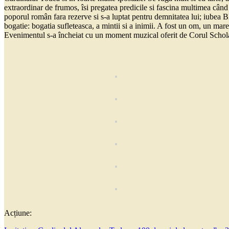
extraordinar de frumos, îsi pregatea predicile si fascina multimea când 
poporul român fara rezerve si s-a luptat pentru demnitatea lui; iubea Bl
bogatie: bogatia sufleteasca, a mintii si a inimii. A fost un om, un mar
Evenimentul s-a încheiat cu un moment muzical oferit de Corul Scho
Acțiune: