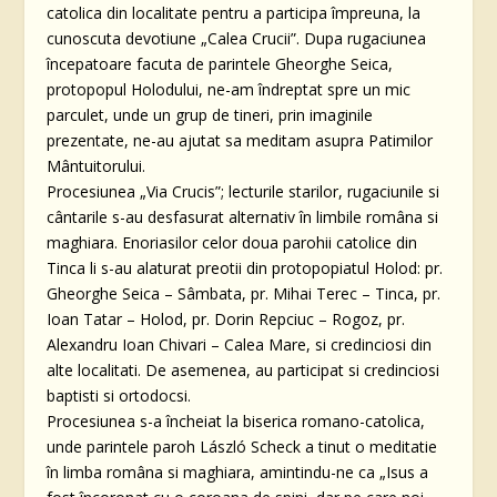
catolica din localitate pentru a participa împreuna, la
cunoscuta devotiune „Calea Crucii”. Dupa rugaciunea
începatoare facuta de parintele Gheorghe Seica,
protopopul Holodului, ne-am îndreptat spre un mic
parculet, unde un grup de tineri, prin imaginile
prezentate, ne-au ajutat sa meditam asupra Patimilor
Mântuitorului.
Procesiunea „Via Crucis”; lecturile starilor, rugaciunile si
cântarile s-au desfasurat alternativ în limbile româna si
maghiara. Enoriasilor celor doua parohii catolice din
Tinca li s-au alaturat preotii din protopopiatul Holod: pr.
Gheorghe Seica – Sâmbata, pr. Mihai Terec – Tinca, pr.
Ioan Tatar – Holod, pr. Dorin Repciuc – Rogoz, pr.
Alexandru Ioan Chivari – Calea Mare, si credinciosi din
alte localitati. De asemenea, au participat si credinciosi
baptisti si ortodocsi.
Procesiunea s-a încheiat la biserica romano-catolica,
unde parintele paroh László Scheck a tinut o meditatie
în limba româna si maghiara, amintindu-ne ca „Isus a