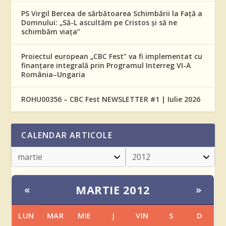
PS Virgil Bercea de sărbătoarea Schimbării la Față a
Domnului: „Să-L ascultăm pe Cristos și să ne
schimbăm viața”
Proiectul european „CBC Fest” va fi implementat cu
finanțare integrală prin Programul Interreg VI-A
România–Ungaria
ROHU00356 – CBC Fest NEWSLETTER #1 | Iulie 2026
CALENDAR ARTICOLE
MARTIE 2012
«
»
LUN
MAR
MIE
J
VIN
S
D