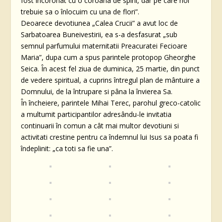
fost încoronat cu o coroana de spini, dar pe care noi
trebuie sa o înlocuim cu una de flori”.
Deoarece devotiunea „Calea Crucii” a avut loc de
Sarbatoarea Buneivestirii, ea s-a desfasurat „sub
semnul parfumului maternitatii Preacuratei Fecioare
Maria”, dupa cum a spus parintele protopop Gheorghe
Seica. În acest fel ziua de duminica, 25 martie, din punct
de vedere spiritual, a cuprins întregul plan de mântuire a
Domnului, de la întrupare si pâna la învierea Sa.
În încheiere, parintele Mihai Terec, parohul greco-catolic
a multumit participantilor adresându-le invitatia
continuarii în comun a cât mai multor devotiuni si
activitati crestine pentru ca îndemnul lui Isus sa poata fi
îndeplinit: „ca toti sa fie una”.