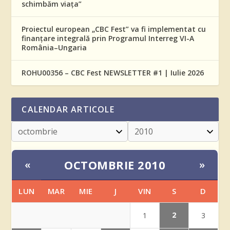
schimbăm viața”
Proiectul european „CBC Fest” va fi implementat cu
finanțare integrală prin Programul Interreg VI-A
România–Ungaria
ROHU00356 – CBC Fest NEWSLETTER #1 | Iulie 2026
CALENDAR ARTICOLE
OCTOMBRIE 2010
«
»
LUN
MAR
MIE
J
VIN
S
D
2
1
3