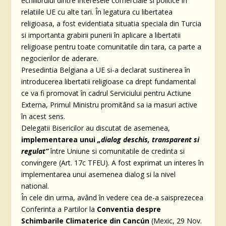
echilibrului dintre interesele comerciale si politice în
relatiile UE cu alte tari. În legatura cu libertatea
religioasa, a fost evidentiata situatia speciala din Turcia
si importanta grabirii punerii în aplicare a libertatii
religioase pentru toate comunitatile din tara, ca parte a
negocierilor de aderare.
Presedintia Belgiana a UE si-a declarat sustinerea în
introducerea libertatii religioase ca drept fundamental
ce va fi promovat în cadrul Serviciului pentru Actiune
Externa, Primul Ministru promitând sa ia masuri active
în acest sens.
Delegatii Bisericilor au discutat de asemenea,
implementarea unui
„dialog deschis, transparent si
regulat”
între Uniune si comunitatile de credinta si
convingere (Art. 17c TFEU). A fost exprimat un interes în
implementarea unui asemenea dialog si la nivel
national.
În cele din urma, având în vedere cea de-a saisprezecea
Conferinta a Partilor la
Conventia despre
Schimbarile Climaterice din Cancún
(Mexic, 29 Nov.