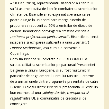
– 10 Dec. 2010), reprezentantii Bisericilor au cerut UE
sa îsi asume pozitia de lider în combaterea schimbarilor
climaterice. Bisericile si-au exprimat speranta ca se
poate ajunge la un acord care merge dincolo de
propunerea reducerii cu 20% a emisiilor de dioxid de
carbon. Reamintind convingerea crestina esentiala
„optiunea preferentiala pentru saraci”
, Bisericile au cerut
începerea si echiparea suficienta a unui
„Fast Start
Finance Mechanism”
, asa cum s-a convenit la
Copenhaga.
Comisia Biserica si Societate a CEC si COMECE a
salutat calitatea schimbarilor pe parcursul Presedintiei
Belgiene a Uniunii Europene, si au fost multumiti în
particular de angajamentul Primului Ministru Leterme
de a urmari unele dintre propunerile prezentate de catre
Biserici. Dialogul dintre Biserici si presedintia UE este un
bun exemplu al unui
„dialog deschis, transparent si
regulat”
între UE si comunitatile de credinta si de
convingere.