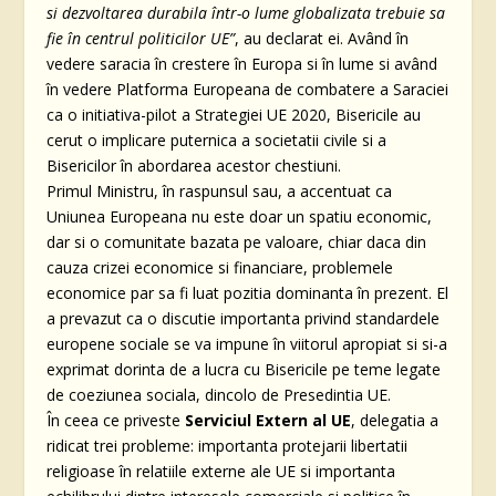
si dezvoltarea durabila într-o lume globalizata trebuie sa
fie în centrul politicilor UE”
, au declarat ei. Având în
vedere saracia în crestere în Europa si în lume si având
în vedere Platforma Europeana de combatere a Saraciei
ca o initiativa-pilot a Strategiei UE 2020, Bisericile au
cerut o implicare puternica a societatii civile si a
Bisericilor în abordarea acestor chestiuni.
Primul Ministru, în raspunsul sau, a accentuat ca
Uniunea Europeana nu este doar un spatiu economic,
dar si o comunitate bazata pe valoare, chiar daca din
cauza crizei economice si financiare, problemele
economice par sa fi luat pozitia dominanta în prezent. El
a prevazut ca o discutie importanta privind standardele
europene sociale se va impune în viitorul apropiat si si-a
exprimat dorinta de a lucra cu Bisericile pe teme legate
de coeziunea sociala, dincolo de Presedintia UE.
În ceea ce priveste
Serviciul Extern al UE
, delegatia a
ridicat trei probleme: importanta protejarii libertatii
religioase în relatiile externe ale UE si importanta