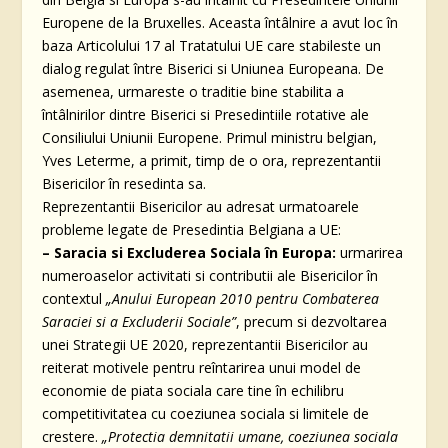
Europene de la Bruxelles. Aceasta întâlnire a avut loc în
baza Articolului 17 al Tratatului UE care stabileste un
dialog regulat între Biserici si Uniunea Europeana. De
asemenea, urmareste o traditie bine stabilita a
întâlnirilor dintre Biserici si Presedintiile rotative ale
Consiliului Uniunii Europene. Primul ministru belgian,
Yves Leterme, a primit, timp de o ora, reprezentantii
Bisericilor în resedinta sa.
Reprezentantii Bisericilor au adresat urmatoarele
probleme legate de Presedintia Belgiana a UE:
– Saracia si Excluderea Sociala în Europa:
urmarirea
numeroaselor activitati si contributii ale Bisericilor în
contextul
„Anului European 2010 pentru Combaterea
Saraciei si a Excluderii Sociale”
, precum si dezvoltarea
unei Strategii UE 2020, reprezentantii Bisericilor au
reiterat motivele pentru reîntarirea unui model de
economie de piata sociala care tine în echilibru
competitivitatea cu coeziunea sociala si limitele de
crestere.
„Protectia demnitatii umane, coeziunea sociala